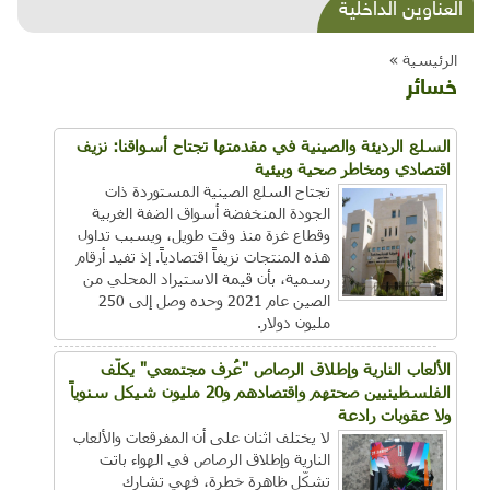
شذرات بيئية وتنموية...بنية تحتية وحلويات قبيحة
العناوين الداخلية
وحاكورة ونوبل وزيتون و"سيباط"
الرئيسية »
خسائر
السلع الرديئة والصينية في مقدمتها تجتاح أسواقنا: نزيف
اقتصادي ومخاطر صحية وبيئية
تجتاح السلع الصينية المستوردة ذات
الجودة المنخفضة أسواق الضفة الغربية
وقطاع غزة منذ وقت طويل، ويسبب تداول
هذه المنتجات نزيفاً اقتصادياً. إذ تفيد أرقام
رسمية، بأن قيمة الاستيراد المحلي من
الصين عام 2021 وحده وصل إلى 250
مليون دولار.
الألعاب النارية وإطلاق الرصاص "عُرف مجتمعي" يكلّف
الفلسطينيين صحتهم واقتصادهم و20 مليون شيكل سنوياً
ولا عقوبات رادعة
لا يختلف اثنان على أن المفرقعات والألعاب
النارية وإطلاق الرصاص في الهواء باتت
تشكّل ظاهرة خطرة، فهي تشارك