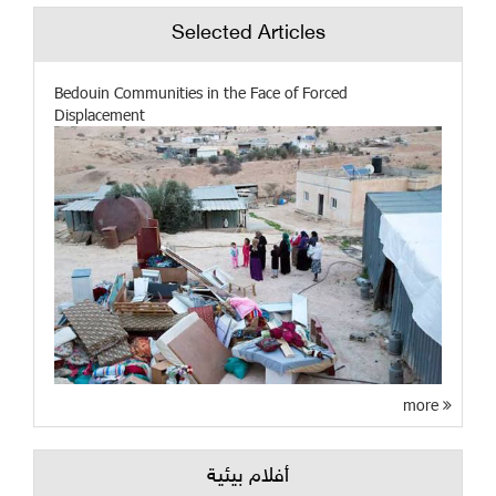
Selected Articles
Bedouin Communities in the Face of Forced
Displacement
more
أفلام بيئية