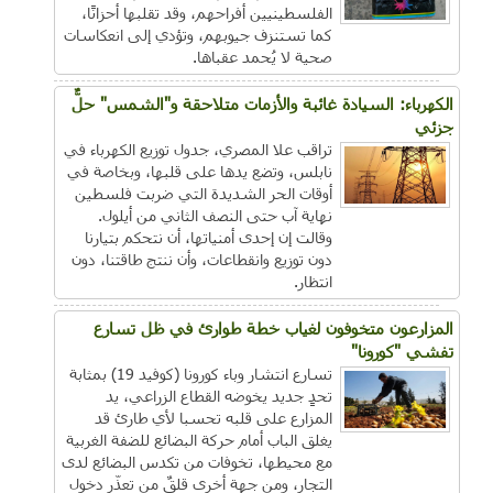
الفلسطينيين أفراحهم، وقد تقلبها أحزانًا،
كما تستنزف جيوبهم، وتؤدي إلى انعكاسات
صحية لا يُحمد عقباها.
الكهرباء: السيادة غائبة والأزمات متلاحقة و"الشمس" حلٌّ
جزئي
تراقب علا المصري، جدول توزيع الكهرباء في
نابلس، وتضع يدها على قلبها، وبخاصة في
أوقات الحر الشديدة التي ضربت فلسطين
نهاية آب حتى النصف الثاني من أيلول.
وقالت إن إحدى أمنياتها، أن نتحكم بتيارنا
دون توزيع وانقطاعات، وأن ننتج طاقتنا، دون
انتظار.
المزارعون متخوفون لغياب خطة طوارئ في ظل تسارع
تفشي "كورونا"
تسارع انتشار وباء كورونا (كوفيد 19) بمثابة
تحدٍ جديد يخوضه القطاع الزراعي، يد
المزارع على قلبه تحسبا لأي طارئ قد
يغلق الباب أمام حركة البضائع للضفة الغربية
مع محيطها، تخوفات من تكدس البضائع لدى
التجار، ومن جهة أخرى قلقٌ من تعذّر دخول