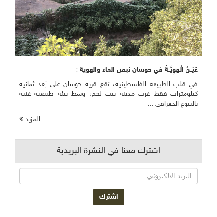
عَيْــنُ الْهوِيَّــةُ في حوسان نبض الماء والهوية :
في قلب الطبيعة الفلسطينية، تقع قرية حوسان على بُعد ثمانية
كيلومترات فقط غرب مدينة بيت لحم، وسط بيئة طبيعية غنية
بالتنوع الجغرافي ...
المزيد
اشترك معنا في النشرة البريدية