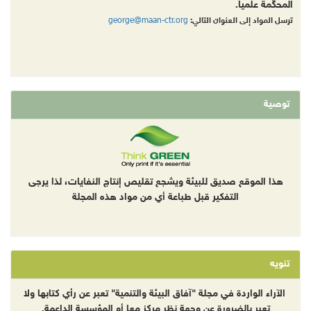
المحكّمة علمياً.
george@maan-ctr.org
ترسل المواد إلى العنوان التالي:
توصية
هذا الموقع صديق للبيئة ويشجع تقليص إنتاج النفايات، لذا يرجى
التفكير قبل طباعة أي من مواد هذه المجلة
تنويه
الآراء الواردة في مجلة "آفاق البيئة والتنمية" تعبر عن رأي كتابها ولا
تعبر بالضرورة عن وجهة نظر مركز معا أو المؤسسة الداعمة.