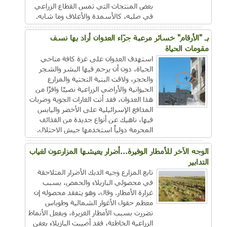
بعض المنتجات التي تمس القطاع الزراعي
في صلبه، كالأسمدة والأعلاف وما شابه.
بـ "الأرقام" خسائر مرعبة جرّاء العدوان أراد بها نسف
مقومات الحياة
استهدف العدوان على غزة كافة مناحي
الحياة، دون أن يرحم فيها البشر والشجر
والحجر، ولاقت البنية التحتية والمزارع
الحيوانية والأراضي الزراعية نصيبًا وافرًا من
هذا العدوان، فقد أتت الغارات الجوية وضربات
المدافع الإسرائيلية على الأخضر واليابس
فيها، ناهيك عن أنواع جديدة من القذائف
المحرمة دولياً استخدمها جيش الاحتلال.
الوجه الآخر للأمطار الوفيرة...أضرار يعيشها المزارعون لغياب
التدابير
تابع المزارع وجيه الدبك الأضرار المتلاحقة
في محصولي البازيلاء والحمص، بسبب
غزارة الأمطار. وقال، وهو يتفقد محصوله إن
معظم حقول الأغوار الشمالية وطوباس
تضررت بسبب الأمطار الغزيرة، وبفعل الأنماط
الزراعية الخاطئة، فقد أصيبت البازيلاء بعفن