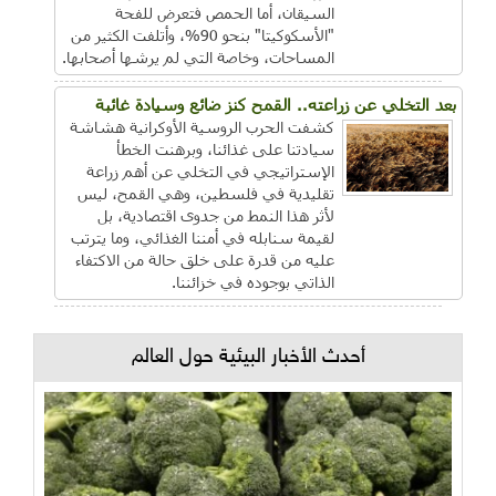
السيقان، أما الحمص فتعرض للفحة
"الأسكوكيتا" بنحو 90%، وأتلفت الكثير من
المساحات، وخاصة التي لم يرشها أصحابها.
بعد التخلي عن زراعته.. القمح كنز ضائع وسيادة غائبة
كشفت الحرب الروسية الأوكرانية هشاشة
سيادتنا على غذائنا، وبرهنت الخطأ
الإستراتيجي في التخلي عن أهم زراعة
تقليدية في فلسطين، وهي القمح، ليس
لأثر هذا النمط من جدوى اقتصادية، بل
لقيمة سنابله في أمننا الغذائي، وما يترتب
عليه من قدرة على خلق حالة من الاكتفاء
الذاتي بوجوده في خزائننا.
أحدث الأخبار البيئية حول العالم