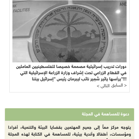
دورات تدريب إسرائيلية مصممة خصيصا للفلسطينيين العاملين
في القطاع الزراعي تحت إشراف وزارة الزراعة الإسرائيلية التي
يرأسها يائير شَمِير نائب ليبرمان رئيس "إسرائيل بيتنا"!!!
السابق >
< التالي
دعوة للمساهمة في المجلة
يتوجه مركز معاً إلى جميع المهتمين بقضايا البيئة والتنمية، أفرادا
ومؤسسات، أطفالا وأندية بيئية، للمساهمة في الكتابة لهذه المجلة