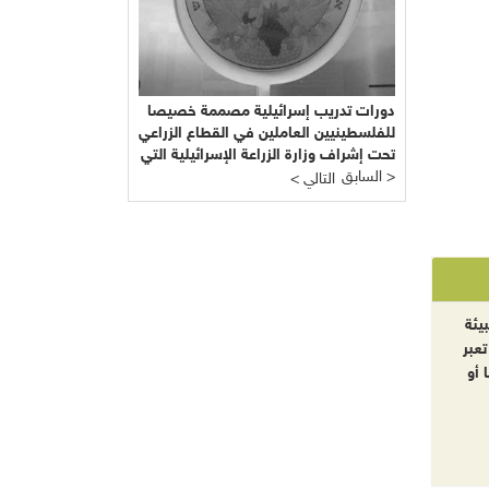
دورات تدريب إسرائيلية مصممة خصيصا
للفلسطينيين العاملين في القطاع الزراعي
تحت إشراف وزارة الزراعة الإسرائيلية التي
السابق >
يرأسها يائير شَمِير نائب ليبرمان رئيس
< التالي
"إسرائيل بيتنا"!!!
يئة
تعبر
 أو