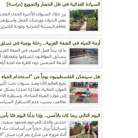
السيادة الغذائية في ظل الحصار والتجويع (دراسة)
بعض الندوات وورشات العمل واستؤنفت ب
تعاظم البستنة المنزلية وعودة الكثير
أزمة المياه في الضفة الغربية.. رحلة يومية في تسلق ا
ما إن يبدأ فصل الصيف في الضفة الغرب
يتسابق المواطنون لتسلقها وتفقدها، آم
أشعة الشمس دون قطرة ماء لعدة أيام
هل سيتمكن الفلسطينيون يوماً من "استخدام المياه ا
يقبع العالم الآن ومنذ سنوات تحت تأثي
الموارد المائية، هذا إذا تحدثنا بشكل
إلى موارد المياه المتاحة، وسيطرة الاح
تفاقمت بسبب عدم الاستقرار السياس
اليوم التالي ربما كان بالأمس.. وإذا بدأنا اليوم فلا بأس
حدثني والدي المرحوم محمود سعيد، ا
إسرائيلياً يزيل حجراً من أساسات بناء
أثناء مروره من شارع يمر قرب مبنى "