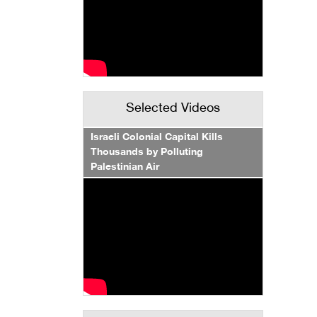
Selected Videos
Israeli Colonial Capital Kills
Thousands by Polluting
Palestinian Air