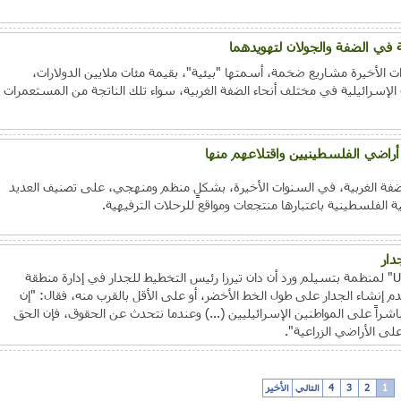
 في الضفة والجولان لتهويدهما
ت الأخيرة مشاريع ضخمة، أسمتها "بيئية"، بقيمة مئات ملايين الدولارات،
 الإسرائيلية في مختلف أنحاء الضفة الغربية، سواء تلك الناتجة من المستعمرات
أراضي الفلسطينيين واقتلاعهم منها
فة الغربية، في السنوات الأخيرة، بشكلٍ منظم ومنهجي، على تصنيف العديد
ة الفلسطينية باعتبارها منتجعات ومواقع للرحلات الترفيهية.
دار
في تقرير"Under the Guise of Security" لمنظمة بتسيلم ورد أن دان تيرزا رئيس التخطيط للجدار في إدارة منطقة
نشاء الجدار على طول الخط الأخضر، أو على الأقل بالقرب منه، فقال: "إن
اشراً على المواطنين الإسرائيليين (...) وعندما نتحدث عن الحقوق، فإن الحق
ى الأراضي الزراعية".
1
2
3
4
التالي
الأخير