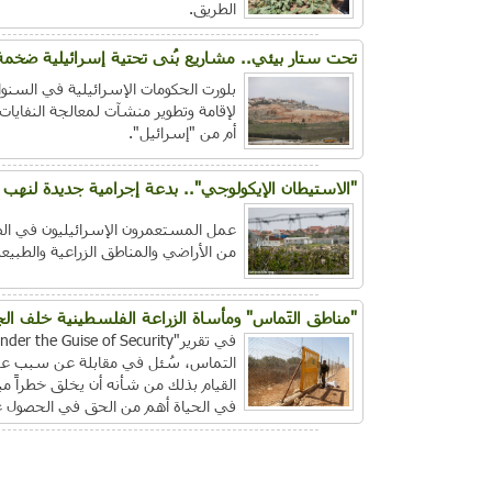
الطريق.
تحت ستار بيئي.. مشاريع بُنى تحتية إسرائيلية ضخمة
بلورت الحكومات الإسرائيلية في السنوا
لإقامة وتطوير منشآت لمعالجة النفايات
أم من "إسرائيل".
"الاستيطان الإيكولوجي".. بدعة إجرامية جديدة لنهب 
عمل المستعمرون الإسرائيليون في الض
من الأراضي والمناطق الزراعية والطبيعي
"مناطق التَماس" ومأساة الزراعة الفلسطينية خلف الج
التماس، سُئل في مقابلة عن سبب عدم إ
القيام بذلك من شأنه أن يخلق خطراً مب
في الحياة أهم من الحق في الحصول عل