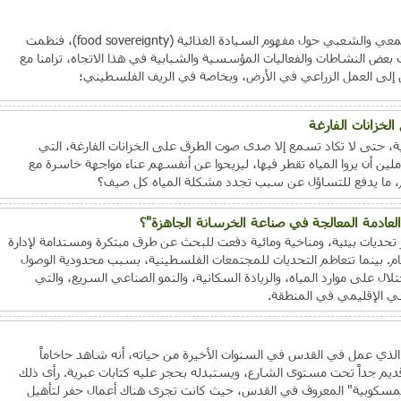
برز خلال السنوات الأخيرة الجدل المجتمعي والشعبي حول مفهوم السيادة الغذائية (food sovereignty)، فنظمت
عض النشاطات والفعاليات المؤسسية والشبابية في هذا الاتجاه، تزامنا مع
ين إلى العمل الزراعي في الأرض، وبخاصة في الريف الفلسطيني؛
لخزانات الفارغة
ية، حتى لا تكاد تسمع إلا صدى صوت الطرق على الخزانات الفارغة، التي
لين أن يروا المياه تقطر فيها، ليزيحوا عن أنفسهم عناء مواجهة خاسرة مع
، ما يدفع للتساؤل عن سبب تجدد مشكلة المياه كل صيف؟
لعادمة المعالجة في صناعة الخرسانة الجاهزة"؟
ر تحديات بيئية، ومناخية ومائية دفعت للبحث عن طرق مبتكرة ومستدامة لإدارة
 عام. بينما تتعاظم التحديات للمجتمعات الفلسطينية، بسبب محدودية الوصول
تلال على موارد المياه، والزيادة السكانية، والنمو الصناعي السريع، والتي
ي الإقليمي في المنطقة.
لذي عمل في القدس في السنوات الأخيرة من حياته، أنه شاهد حاخاماً
 قديم جداً تحت مستوى الشارع، ويستبدله بحجر عليه كتابات عبرية. رأى ذلك
المسكوبية" المعروف في القدس، حيث كانت تجرى هناك أعمال حفر لتأهيل