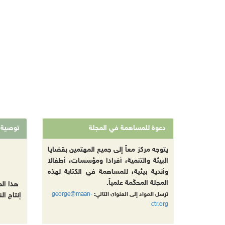
دعوة للمساهمة في المجلة
توصية
يتوجه مركز معاً إلى جميع المهتمين بقضايا
البيئة والتنمية، أفرادا ومؤسسات، أطفالا
وأندية بيئية، للمساهمة في الكتابة لهذه
المجلة المحكّمة علمياً.
هذا ال
george@maan-
ترسل المواد إلى العنوان التالي:
إنتاج ال
ctr.org