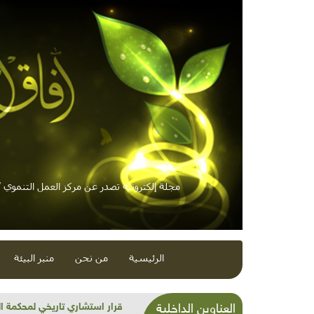
مجلة إلكترونية تصدر عن مركز العمل التنموي / 
الرئيسية
من نحن
منبر البيئة
شذرات بيئية وتنموية...بنية تح
العناوين الداخلية