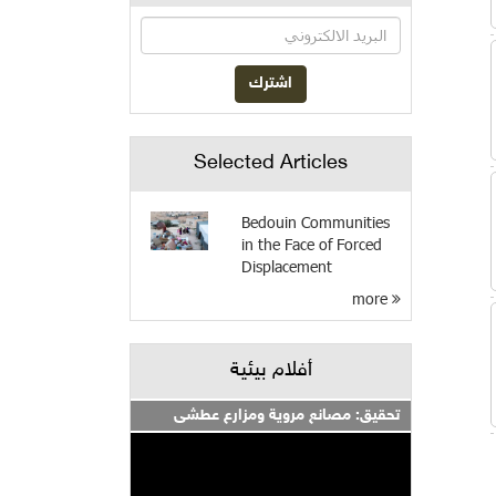
Selected Articles
Bedouin Communities
in the Face of Forced
Displacement
more
أفلام بيئية
تحقيق: مصانع مروية ومزارع عطشى