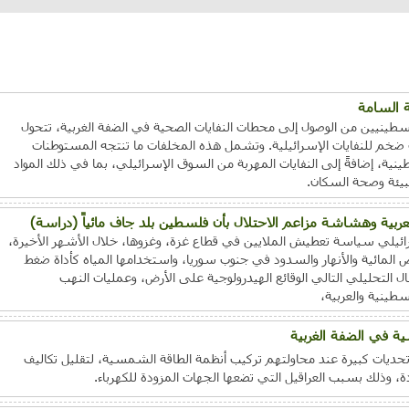
ة السامة
سطينيين من الوصول إلى محطات النفايات الصحية في الضفة الغربية، تتحول
ٍّ ضخم للنفايات الإسرائيلية. وتشمل هذه المخلفات ما تنتجه المستوطنات
نية، إضافةً إلى النفايات المهربة من السوق الإسرائيلي، بما في ذلك المواد
لبيئة وصحة السكان.
عربية وهشاشة مزاعم الاحتلال بأن فلسطين بلد جاف مائياً (دراسة)
ائيلي سياسة تعطيش الملايين في قطاع غزة، وغزوها، خلال الأشهر الأخيرة،
 المائية والأنهار والسدود في جنوب سوريا، واستخدامها المياه كأداة ضغط
 التحليلي التالي الوقائع الهيدرولوجية على الأرض، وعمليات النهب
سطينية والعربية،
ة في الضفة الغربية
تحديات كبيرة عند محاولتهم تركيب أنظمة الطاقة الشمسية، لتقليل تكاليف
، وذلك بسبب العراقيل التي تضعها الجهات المزودة للكهرباء.