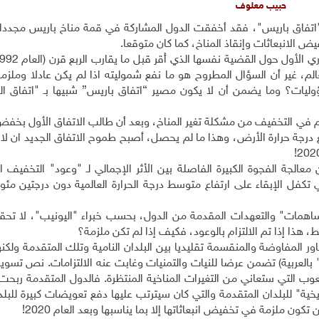
حبيب معلوف
تفاق باريس"، فقد أخفقت الدول المشاركة في قمة مناخ باريس مجددا 
ض الانبعاثات وإنقاذ المناخ، كما كان متوقعا
.
ان يطال بعد العام 2020 كل دول العالم، غير أن السؤال المطروح هو ما نفع شموليته اذا لم يكن عادلا و
يات؟ وما يضمن أن لا يكون مصير “اتفاق باريس” شبيها بـ "اتفاق الري
قدم في التخفيف من مشكلة تغير المناخ، وبعد أن طالب الاتفاق الأول بخفض
 درجة حرارة الأرض، وهذا ما لم يحصل، أصبح طموح الاتفاق الجديد ان لا ت
!
فاصلة حتى العام 2020، ومن يضمن معالجة الفجوة الكبيرة الفاصلة بين الأثر الإجمالي لـ "وعود" التخف
مسارات الانبعاثات التي تكفل الإبقاء على ارتفاع متوسط درجة الحرارة العالمية دون درجتين 
ساهمات" والتعهدات المقدمة من الدول، بحسب خبراء "اليونيب"، لا تح
هذا إذا تم الالتزام بالوعود، فكيف إذا لم تكن ملزمة؟
ر المفاوضة والمنقسمة تقليديا بين البلدان النامية وتلك المتقدمة ولكنه
طويل (45 صفحة "فولسكاب" بالعربية) تضمن عرضا للنيات والتمنيات وغابت عنه الالتزامات. نص تس
الشعوب التي ستعاني من التغيرات المناخية المنتظرة. فالدول المتقدمة ربح
ية" للبلدان المتقدمة والتي كان سيترتب عليها دفع تعويضات كبيرة للبلدا
تكون ملزمة في تخفيض انبعاثاتها إلا بما يناسبها وبعد العام 2020
!