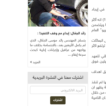
في إيجاد
قد يقال إن ميزة الاتفاق الجديد بالنسبة الى الاتفاق الإطاري الأول حول القضية نفسها الذي أُقر قبل ما يقارب الربع قرن (العام 1992) انه أكثر
ملزما ويتضمن
و" العام
رائد الجمّال: إبداع مع وقف التنفيذ! :
 انبعاثات
يتسلح المهندس رائد موسى الجمّال، الذي
لم يكمل الأربعين بعد، بالابتسامة بخلاف ما
رتفع اكثر
يواجهه من عراقيل وإجراءات إدارية كبحث
سرعة إيقاع ...
يف التي تتعهد
مئويتين فوق
المزيد
قق اهداف
اشترك معنا في النشرة البريدية
ا لم تنقذ
وية يظهر ان
ت من خلال
ن النامية