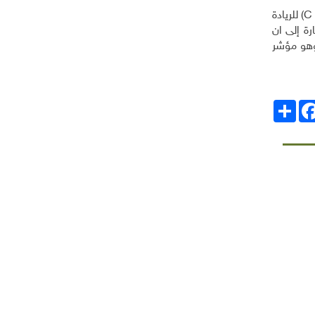
للريادة
رة إلى ان
وهو مؤشر
انشر
Facebo