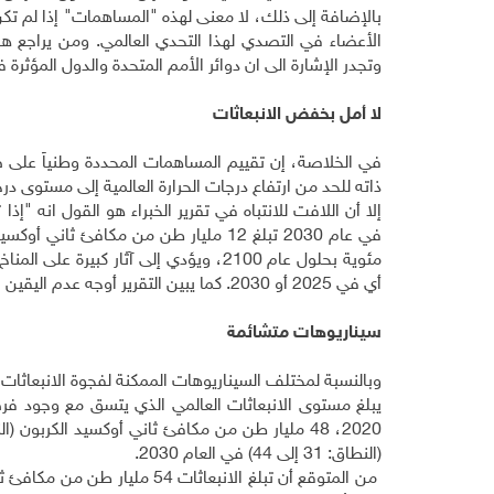
بالإضافة إلى ذلك، لا معنى لهذه "المساهمات" إذا لم تكن
الأعضاء في التصدي لهذا التحدي العالمي. ومن يراجع 
وتجدر الإشارة الى ان دوائر الأمم المتحدة والدول المؤثر
لا أمل بخفض الانبعاثات
في الخلاصة، إن تقييم المساهمات المحددة وطنياً على ص
ذاته للحد من ارتفاع درجات الحرارة العالمية إلى مستوى در
إلا أن اللافت للانتباه في تقرير الخبراء هو القول انه "
مئوية بحلول عام 2100، ويؤدي إلى آثار ك
أي في 2025 أو 2030. كما يبين التقرير أوجه عدم اليقين الموجودة في مختلف السيناريوهات بناءً على أفضل الأدلة العلمية المتاحة
سيناريوهات متشائمة
وبالنسبة لمختلف السيناريوهات الممكنة لفجوة الانبعاثات في 25
يبلغ مستوى الانبعاثات العالمي الذي يتسق مع وجود فرصة
(النطاق: 31 إلى 44) في العام 2030
.