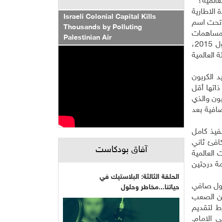
عالمية؟
 الاطارية
Israeli Colonial Capital Kills
ل تحت اسم
Thousands by Polluting
للمساهمات
Palestinian Air
المقررة المحددة وطنياً البالغ عددها 119 مساهمة والمقدمة إلى اتفاقية الأمم المتحدة الإطارية بشأن تغير المناخ قبل تشرين الأول 2015،
 من انبعاثات غازات الدفيئة العالمية
 مكافئ ثاني أوكسيد الكربون
اءً على السياسات الحالية ذاتها أقل
 ثاني أوكسيد الكربون والذي
ضافية بعد
فيذ كامل
ن أن تُثمر تخفيض 11 مليار طن من مكافئ ثاني
آفاق بودكاست
عاثات العالمية
 قوي (أكثر من 66%) للبقاء تحت قيمة درجتين
الحلقة الثالثة: البلاستيك في
صول صافي
حياتنا...مخاطر وحلول
من الصعب
ط لتقديم
 الامام.