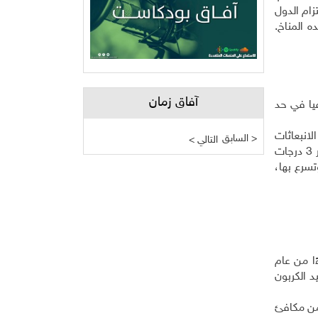
زام الدول
 المناخ.
آفاق زمان
يا في حد
لانبعاثات
السابق >
< التالي
في عام 2030 تبلغ 12 مليار طن من مكافئ ثاني أوكسيد الكربون، مما يضع العالم على مسار يؤدي إلى ارتفاع درجة الحرارة بمقدار 3 درجات
 وتسرع بها،
ًا من عام
من مكافئ ثاني أوكسيد الكربون
ون (النطاق 53 إلى 58) في العام 2025، و56 مليار طن من مكافئ