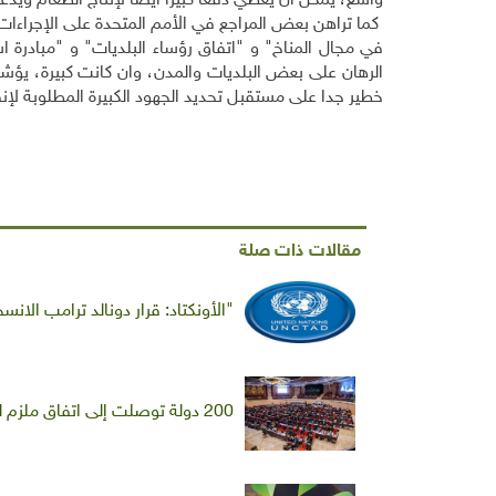
واسع، يمكن أن يُعطي دفعا كبيرا أيضا لإنتاج الطعام ويدعم
كما تراهن بعض المراجع في الأمم المتحدة على الإجراءات الت
في مجال المناخ" و "اتفاق رؤساء البلديات" و "مبادرة اس
الرهان على بعض البلديات والمدن، وان كانت كبيرة، يؤ
خطير جدا على مستقبل تحديد الجهود الكبيرة المطلوبة لإنق
مقالات ذات صلة
"الأونكتاد: قرار دونالد ترامب الان
200 دولة توصلت إلى اتفاق ملزم لخفض ‏‏غازات تسهم في مفاقمة الاحتباس الحراري