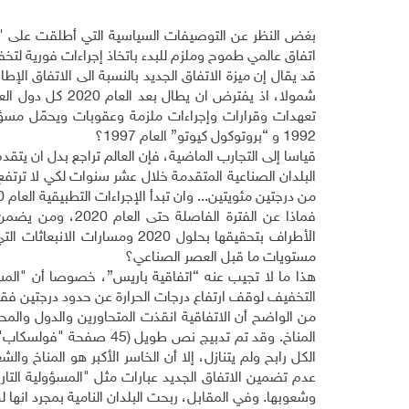
بغض النظر عن التوصيفات السياسية التي أطلقت على "ا
اتفاق عالمي طموح وملزم للبدء باتخاذ إجراءات فورية لتخفي
شمولا، اذ يفترض 
تعهدات وقرارات وإجراءات ملزمة وعقوبات ويحمّل مسؤول
1992 و “بروتوكول كيوتو” العام 1997؟
قياسا إلى التجارب الماضية، فإن العالم تراجع بدل ان يت
البلدان الصناعية المتقدمة خلال عشر سنوات لكي لا ترتفع
من درجتين مئويتين... وان تبدأ الإجراءات التطبيقية العام 2020
فماذا عن الفترة ال
الأطراف بتحقيقها بحلول 2020 و
مستويات ما قبل العصر الصناعي؟
هذا ما لا تجيب عنه “اتفاقية باريس”، خصوصا أن "الم
التخفيف لوقف ارتفاع درجات الحرارة عن حدود درجتين فقط، 
من الواضح أن الاتفاقية انقذت المتحاورين والدول والمحاو
المناخ. وقد تم تدبيج نص 
الكل رابح ولم يتنازل، إلا أن الخاسر الأكبر هو المناخ و
عدم تضمين الاتفاق الجديد عبارات مثل "المسؤولية التاريخ
وشعوبها. وفي المقابل، ربحت البلدان النامية بمجرد انها لن 