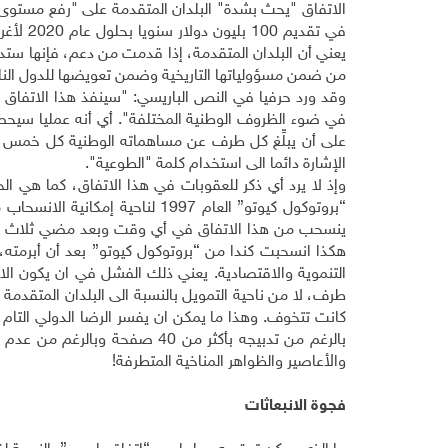
الاتفاق "يحث بشدة" البلدان المتقدمة على "رفع مستو
في تقدي
يعني أن البلدان المتقدمة، إذا قدمت من دعم، فإنها ستد
من ضمن مسؤولياتها التاريخية وضمن تعويضها للدول النامية ع
وقد ورد حرفيا في النص الباريسي: "سينفذ هذا الاتفاق
في ضوء الظروف الوطنية المختلفة". أي أنه عمليا سيح
على أن يبلِّغ كل طرف عن مساهماته الوطنية كل خمس 
الإشارة دائما الى استخدام كلمة "الطوعية"
.
ينسحب من هذا الاتفاق في أي وقت وبعد مضي ثلاث سنوات 
هكذا انسحبت كندا من “بروتوكول كيوتو” بعد أن أبرمته
التنموية والاقتصادية. يعني ذلك الفشل في ان يكون الا
طرف، لا من ناحية التمويل بالنسبة الى البلدان المتقدمة و
كانت تتخوف. وهذا ما يمكن ان يفسر الرضا الدولي التا
بالرغم من تدبيجه بأكثر من 40 صف
والأعاصير والظواهر المناخية المتطرفة
!
فجوة الانبعاثات