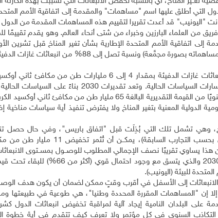
قضية تغــير المناخ، أي بالنسبة لخفض الانبعاثات التي تسببت بهذه الكارثة ال
لدول التي أطلق عليها اسم "مساهمات" والمقدمة إلى اتفاقية الأمم المتحدة
 كانت "اليونيب" قد أعدت تقريرا لتقييم هذه المساهمات المقدمة من الدو
فريق من العلماء البارزين وخبراء من شتى أنحاء العالم. وهو يقدم تقييمًا 
والتي تُغطِّي 146 بلدًا (تشمل الاتحاد الأوروبي الذي قدم مساهماته بصورة مجمَّعة) ونسبة تصل إلى 88%
وتمثل المساهمات المقررة المحددة وطنياً خفضًا في انبعاثات غازات الدفيئة بمقدار 4 إلى 6 مليارات طن من
سنويًا في 2030 مقارنة بالانبعاثات المتوقعة بموجب مسارات السياسات الحالية. وتعد تقديرات 2030 بن
بمقدار 5 مليارات طن من مكافئ ثاني أوكسيد الكربون سنويًا من القيمة التقديرية البالغة 65 مليار طن من مكافئ
مية الدولية المعنية بتغير المناخ ولا يفترض تنفيذ أية سياسات مناخية إ
خ، وهي تشمل تلك التي بُذِلَت قبل "اتفاق باريس"، وفي حال حصل تن
للمساهمات المقررة المحددة وطنياً (وهذا شبه مستحيل بحسب التجارب السابقة)، يمكــ
الكربون من الانبعاثات المتوقعة في 2030. ولكن هذا يساوي تقريبًا نصف الإجمالي المطلوب للوصــول بمســتوى الانب
إلى 42 مليار طن من مكافئ ثاني أوكسيد الكربون في 2030 والذي يتسق مع وجود احتمال
 الانبعاثات إلى الأسفل في أقرب وقتٍ ممكن لضمان أن يكون هدف الو
ا إن "المساهمات المقررة المحددة وطنيا"، هي طوعية في طبيعتها و
دمة على البلدان النامية إيجاد آلية لمراقبة تخفيض انبعاثات الدول كشر
س التكاذب السنوي في كل مؤتمر ولا تعرف كيف تتقدم في أية خطوة الى