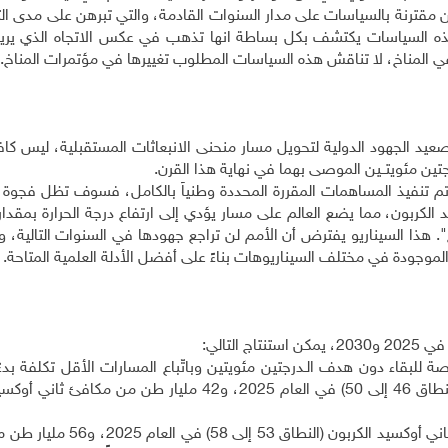
 مقترنة بالسياسات على مدار السنوات القادمة، والتي تبرهن على مدى الت
هذه السياسات يكتشف بكل بساطة انها تذهب في عكس الاتجاه الذي يريده
ة في المناخ، لا تناقش هذه السياسات المطلوب تغييرها في مؤتمرات المناخ
.
عيد الجهود الدولية لتحويل مسار منحنى الانبعاثات المستقبلية، ليس كاف
جتين مئويتــين الموصى بهما في نهاية هذا القرن
.
إذا تم تنفيذ المساهمات المقررة المحددة وطنياً بالكامل، فسوف تظل فجوة ا
بيرة على المناخ". هذا السيناريو يفترض أن الأمم لن تراجع جهودها في السنوات التالية،
.
20 و
0
203، يمكن استنتاج التالي
:
 للبقاء دون هدف الـدرجتين مئويتين وباتّباع المسارات الأقل تكلفة بدء
2020، 48 مليار طن من مكافئ ثاني أوكسيد الكربون (النطاق 46 إلى 50) في العام 2025، و42 مليار طن 
من المتوقع أن تبلغ الانبعاثات 54 مليار طن من مكافئ ثاني أوكسيد الكرب