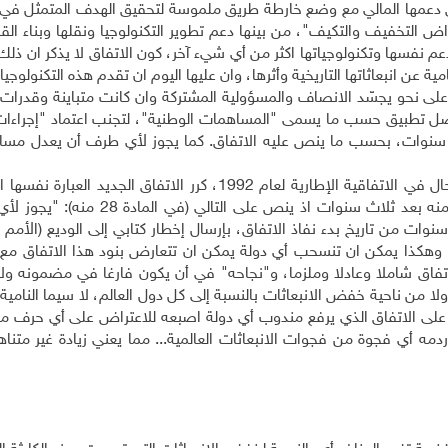
ى دعمها المالي مع وضع خارطة طريق ملموسة لتحقيق الهدف المتمثل في 
م 100 بليون دولار سنويا بحلول عام 2020 لأغراض التخفيف والتكيف"، من بينها دعم تطوير التكنولوجيا ونقلها وبنا
عم نفسها وتكنولوجياتها اكثر من أي شيء آخر، كون الاتفاق لا يذكر ان 
ن انبعاثاتها التاريخية وأثرها، وان عليها اليوم ان تقدم هذه التكنولوجيا 
 على نحو يجسّد الانصاف والمسؤولية المشتركة وان كانت متباينة وقدرا
صل تطبيق حسب ما يسمى "المساهمات الوطنية"، لتجنب اعتماد "إجراءات
سنوات، بحسب ما ينص عليه الاتفاق. كما يجوز لأي طرف أن يعدل مسا
وإذ لا يرد أي ذكر للعقوبات في هذا الاتفاق، كما هي الحال في الاتفاقية الإطارية لعام 1992، كرر الاتفاق الج
“بروتوكول كيوتو” العام 1997 لناحية إمكانية الانسحاب منه بعد ثلاث سنوات اذ ينص 
من تاريخ بدء نفاذ الاتفاق، بإرسال إخطار كتابي إلى الوديع (الأمم ال
، وهكذا يمكن ان تنسحب أي دولة يمكن ان تتعارض بنود هذا الاتفاق مع 
تفاق شاملا وعادلا وملزما، و"نجاحه" في أن يكون فارغا في مضمونه ولا
لا من ناحية خفض الانبعاثات بالنسبة إلى كل دول العالم، لا سيما النامية 
م على الاتفاق الذي يرفع مندوب أي دولة اصبعه للاعتراض على أي حرف م
حة وبالرغم من عدم ردمه أي فجوة من فجوات الانبعاثات العالمية... مما يعني زيادة غير متنا