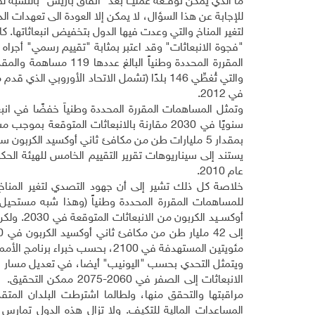
ما الذي يمكن توقــعه عمليــا بعد “اتفاق باريس” بالنسبة ل
للإجابة عن هذا السؤال، لا يمكن إلا العودة الى تعهدات ا
لتغير المناخ والتي وعدت فيها الدول بتخفيض انبعاثاتها.
"فجوة الانبعاثات" وقد اعتبر بمثابة "تقييم رسمي" أجراه 
في 2012
.
يستند إلى سيناريوهات تقرير التقييم الخامس للهيئة الحكو
عام 2010
.
خلاصة كل ذلك تشير إلى أن جهود التصدي لتغير المنا
أوكســيد 
مئويتين المستهدفة في 2100، بحسب خبراء برنامج الأمم المتحدة للبيئة (اليونيب).
ويتمثل التحدي بحسب "اليونيب" أيضا، في تعديل مسار
الانبعاثات إلى الصفر في 2060-2075 ممكن التحقيق
.
إل
مراقبتها والتحقق منها، ولطالما اشترطت البلدان المتق
المساعدات المالية للتكيف. ولا تزال هذه الدول تمار