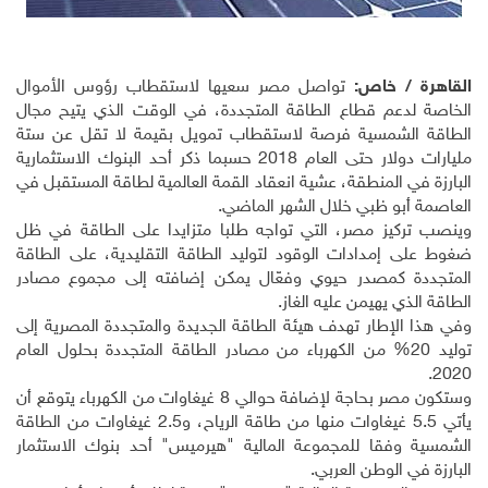
القاهرة / خاص:
تواصل مصر سعيها لاستقطاب رؤوس الأموال
الخاصة لدعم قطاع الطاقة المتجددة، في الوقت الذي يتيح مجال
الطاقة الشمسية فرصة لاستقطاب تمويل بقيمة لا تقل عن ستة
مليارات دولار حتى العام 2018 حسبما ذكر أحد البنوك الاستثمارية
البارزة في المنطقة، عشية انعقاد القمة العالمية لطاقة المستقبل في
العاصمة أبو ظبي خلال الشهر الماضي
.
وينصب تركيز مصر، التي تواجه طلبا متزايدا على الطاقة في ظل
ضغوط على إمدادات الوقود لتوليد الطاقة التقليدية، على الطاقة
المتجددة كمصدر حيوي وفعّال يمكن إضافته إلى مجموع مصادر
الطاقة الذي يهيمن عليه الغاز
.
وفي هذا الإطار تهدف هيئة الطاقة الجديدة والمتجددة المصرية إلى
توليد 20% من الكهرباء من مصادر الطاقة المتجددة بحلول العام
.
2020
وستكون مصر بحاجة لإضافة حوالي 8 غيغاوات من الكهرباء يتوقع أن
يأتي 5.5 غيغاوات منها من طاقة الرياح، و2.5 غيغاوات من الطاقة
الشمسية وفقا للمجموعة المالية "هيرميس" أحد بنوك الاستثمار
البارزة في الوطن العربي
.