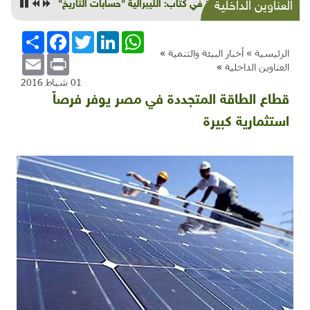
قراءة في كتاب: الليبرالية "حسابات التاريخ"
العناوين الداخلية
WhatsApp
LinkedIn
Twitter
Facebook
انشر
الرئيسية »
أخبار البيئة والتنمية
»
Email
Print
العناوين الداخلية
»
01 شباط 2016
قطاع الطاقة المتجددة في مصر يوفر فرصاً
استثمارية كبيرة