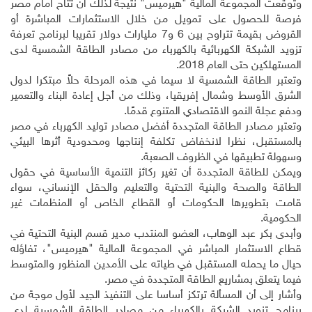
وتوقعت المجموعة المالية "هيرميس" نتيجة لذلك أن تتاح أمام مصر
فرصة للحصول على تمويل من خلال الاستثمارات المباشرة أو
القروض بقيمة تتراوح بين 6 و7 مليارات دولار تقريبا لبرنامج تعرفة
تزويد الشبكة الكهربائية بالكهرباء من مصادر الطاقة الشمسية لدى
المستهلكين حتى العام 2018
.
وتعتبر الطاقة الشمسية لا سيما في هذه المرحلة حلاً مبتكرا لدول
الشرق الأوسط وشمال إفريقيا، وذلك من أجل إعادة البناء والتعمير
ودفع عجلة النمو الاقتصادي المتنوع قدمًا
.
وتعتبر مصادر الطاقة المتجددة أفضل مصادر توليد الكهرباء في مصر
بالمستقبل، نظرا لانخفاض تكلفة إنتاجها ومحدودية أثرها البيئي
وسهولة تطبيقها في الظروف الصعبة
.
ويمكن للطاقة المتجددة أن تغير ركائز التنمية الأساسية في حقول
الطاقة والصحة والبنية التحتية والتعليم والحقل الإنساني، سواء
قامت بتطويرها الحكومات أو القطاع الخاص أو المنظمات غير
الحكومية
.
وأبدى بكر عبد الوهاب، العضو المنتدب مدير قسم البنية التحتية في
قطاع الاستثمار المباشر في المجموعة المالية "هيرميس"، تفاؤله
حيال ما يحمله المستقبل في طياته على الأمدين المنظور والمتوسط
فيما يتعلق بمشاريع الطاقة المتجددة في مصر
.
وأشار إلى أن المسألة ترتكز أساسا على التنفيذ الجيد لأول موجة من
برنامج تزويد الشبكة بالكهرباء من مصادر الطاقة الشمسية لدى