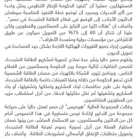
المستهلكين، معتبرا أن "تنفيذ الحكومة للإطار التنظيمي يمثل واحدا
من أكبر التحديات وبمجرد أن توضع خطة التنفيذ المناسبة سيطمئن
الدائنون الأجانب إلى الوضع في قطاع الطاقة المتجددة في مصر".
وأضاف ان "هناك كثيرا من التركيز على المستثمرين والمطورين ولكن
علينا أن نتذكر أن 60 إلى 75% من التمويل سيكون عن طريق
الاقتراض من مؤسسات دولية ومتعددة الأطراف"
.
ويتعين إجراء جميع التغييرات الهيكلية اللازمة بشكل جيد للمساعدة في
تمويل الديون
.
وتقوم مصر حاليا بنشر عدة نماذج تنموية لمشاريع الطاقة المتجددة،
تتضمن اتفاقيات ثنائية مبرمة بين الحكومة ومستثمرين من القطاع
الخاص، وبرنامج تزويد الشبكة بالكهرباء من مصادر الطاقة الشمسية
الذي تدفع الحكومة من خلاله وفقا لتعرفات خاصة بالطاقة المتجددة،
علاوة على طرح مناقصات لبناء المشاريع وتملكها وتشغيلها، أو بناء
المشاريع وتشغيلها ثم نقل ملكيتها لاحقا، من أجل استقطاب مزيد
من المطورين المتنافسين
.
وقالت المجموعة المالية "هيرميس" ان مصر تعمل حاليا على صياغة
مجموعة من التدابير لإتاحة فرص متساوية في هذا الخصوص أمام
كل من الدائنين والمستثمرين، عبر الاستثمار المباشر، من بينها ضمان
استقرار العملة من أجل تسوية رسوم تعرفة الطاقة المتجددة،
وتمويل متطلبات الإنفاق الرأسمالي لمشروعات الطاقة. وأضاف بكر