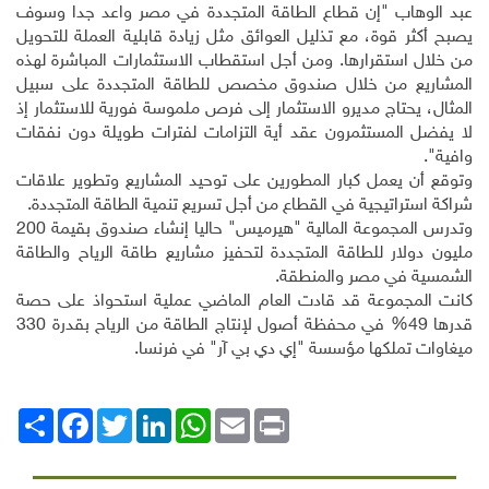
عبد الوهاب "إن قطاع الطاقة المتجددة في مصر واعد جدا وسوف
يصبح أكثر قوة، مع تذليل العوائق مثل زيادة قابلية العملة للتحويل
من خلال استقرارها. ومن أجل استقطاب الاستثمارات المباشرة لهذه
المشاريع من خلال صندوق مخصص للطاقة المتجددة على سبيل
المثال، يحتاج مديرو الاستثمار إلى فرص ملموسة فورية للاستثمار إذ
لا يفضل المستثمرون عقد أية التزامات لفترات طويلة دون نفقات
وافية".
وتوقع أن يعمل كبار المطورين على توحيد المشاريع وتطوير علاقات
شراكة استراتيجية في القطاع من أجل تسريع تنمية الطاقة المتجددة.
وتدرس المجموعة المالية "هيرميس" حاليا إنشاء صندوق بقيمة 200
مليون دولار للطاقة المتجددة لتحفيز مشاريع طاقة الرياح والطاقة
الشمسية في مصر والمنطقة
.
كانت المجموعة قد قادت العام الماضي عملية استحواذ على حصة
قدرها 49% في محفظة أصول لإنتاج الطاقة من الرياح بقدرة 330
ميغاوات تملكها مؤسسة "إي دي بي آر" في فرنسا
.
Print
Email
WhatsApp
LinkedIn
Twitter
انشر
Facebook