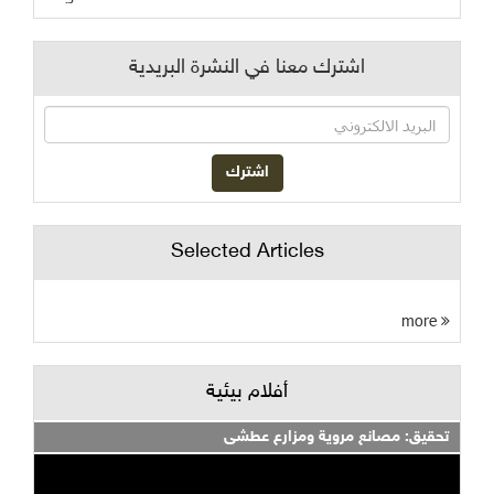
اشترك معنا في النشرة البريدية
Selected Articles
more
أفلام بيئية
تحقيق: مصانع مروية ومزارع عطشى