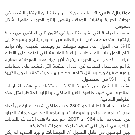
مونتريال
/
خاص:
أكد علماء من كندا وبريطانيا أن الارتفاع الشديد في
درجات الحرارة وفترات الجفاف يقلص إنتاج الحبوب عالميا بشكل
ملموس
.
وحسب الدراسة التي نشرت نتائجها في كانون ثاني الماضي في مجلة
(نيتشر) المتخصصة، فإن إنتاج العالم من الحبوب يتراجع بنسبة 9 إلى
10% في الدول التي تشهد موجات حرَ وجفاف شديدة، وأن تراجع
إنتاج الدول ذات المساحات الزراعية الواسعة التي تعتمد على النظام
الزراعي الأحادي من الحبوب يكون أكبر جراء هذه الموجات، مقارنة
بتراجع محاصيل الحبوب في الدول الفقيرة التي تعتمد على مساحات
زراعية صغيرة ورعاية أقل كثافة لمحاصيلها، حيث تفقد الدول الكبيرة
8 إلى 11% من المحصول
.
وشدد الباحثون على ضرورة التكيف مستقبلا مع هذه التطورات
المناخية، في ضوء ظاهرة التغير المناخي، والتزايد المنتظر لمثل هذه
الظواهر المناخية
.
شملت الدراسة تحليلا لنحو 2800 حدث مناخي شديد، عبارة عن أعداد
موجات الجفاف والحر والفيضانات، والتراجع الحاد في درجات الحرارة
في الفترة بين عام 1964 و 2007، مع مقارنة هذه الأحداث بالبيانات
الزراعية في الدول التي تعرضت لهذه الموجات المتطرفة
.
تبين للباحثين من خلال التحليل أن الفيضانات والبرد الشديد لم يكن