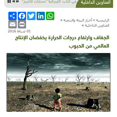
التوابل والمطيبات من أشجار فلسطين (السماق
العناوين الداخلية
والغار)
WhatsApp
LinkedIn
Twitter
Facebook
انشر
الرئيسية »
أخبار البيئة والتنمية
»
Email
Print
العناوين الداخلية
»
01 شباط 2016
الجفاف وارتفاع درجات الحرارة يخفضان الإنتاج
العالمي من الحبوب