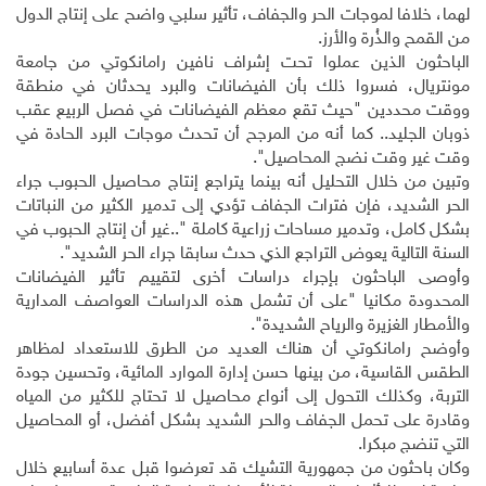
لهما، خلافا لموجات الحر والجفاف، تأثير سلبي واضح على إنتاج الدول
من القمح والذُرة والأرز
.
الباحثون الذين عملوا تحت إشراف نافين رامانكوتي من جامعة
مونتريال، فسروا ذلك بأن الفيضانات والبرد يحدثان في منطقة
ووقت محددين "حيث تقع معظم الفيضانات في فصل الربيع عقب
ذوبان الجليد.. كما أنه من المرجح أن تحدث موجات البرد الحادة في
وقت غير وقت نضج المحاصيل".
وتبين من خلال التحليل أنه بينما يتراجع إنتاج محاصيل الحبوب جراء
الحر الشديد، فإن فترات الجفاف تؤدي إلى تدمير الكثير من النباتات
بشكل كامل، وتدمير مساحات زراعية كاملة "..غير أن إنتاج الحبوب في
السنة التالية يعوض التراجع الذي حدث سابقا جراء الحر الشديد"
.
وأوصى الباحثون بإجراء دراسات أخرى لتقييم تأثير الفيضانات
المحدودة مكانيا "على أن تشمل هذه الدراسات العواصف المدارية
والأمطار الغزيرة والرياح الشديدة".
وأوضح رامانكوتي أن هناك العديد من الطرق للاستعداد لمظاهر
الطقس القاسية، من بينها حسن إدارة الموارد المائية، وتحسين جودة
التربة، وكذلك التحول إلى أنواع محاصيل لا تحتاج للكثير من المياه
وقادرة على تحمل الجفاف والحر الشديد بشكل أفضل، أو المحاصيل
التي تنضج مبكرا
.
وكان باحثون من جمهورية التشيك قد تعرضوا قبل عدة أسابيع خلال