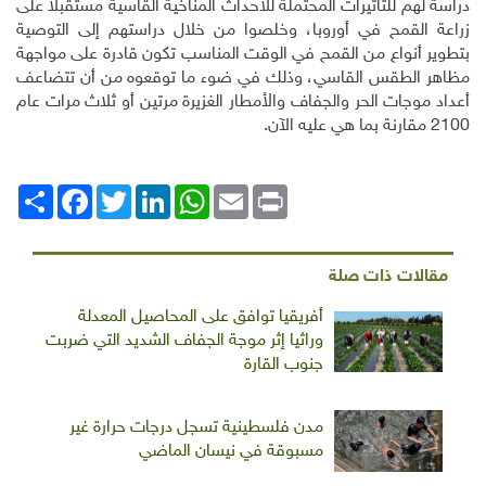
دراسة لهم للتأثيرات المحتملة للأحداث المناخية القاسية مستقبلا على
زراعة القمح في أوروبا، وخلصوا من خلال دراستهم إلى التوصية
بتطوير أنواع من القمح في الوقت المناسب تكون قادرة على مواجهة
مظاهر الطقس القاسي، وذلك في ضوء ما توقعوه من أن تتضاعف
أعداد موجات الحر والجفاف والأمطار الغزيرة مرتين أو ثلاث مرات عام
2100 مقارنة بما هي عليه الآن
.
Print
Email
WhatsApp
LinkedIn
Twitter
انشر
Facebook
مقالات ذات صلة
أفريقيا توافق على المحاصيل المعدلة
وراثيا إثر موجة الجفاف الشديد التي ضربت
جنوب القارة
مدن فلسطينية تسجل درجات حرارة غير
مسبوقة في نيسان الماضي