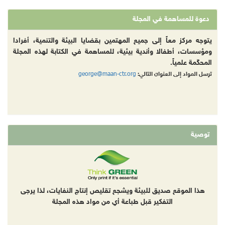
دعوة للمساهمة في المجلة
يتوجه مركز معاً إلى جميع المهتمين بقضايا البيئة والتنمية، أفرادا
ومؤسسات، أطفالا وأندية بيئية، للمساهمة في الكتابة لهذه المجلة
المحكّمة علمياً.
george@maan-ctr.org
ترسل المواد إلى العنوان التالي:
توصية
هذا الموقع صديق للبيئة ويشجع تقليص إنتاج النفايات، لذا يرجى
التفكير قبل طباعة أي من مواد هذه المجلة