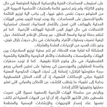
على استيعاب المساعدات الفنية والإنسانية الدولية المتوقعة في حال
وقوع الكارثة؛ ولم يتم تحضير قائمة بالمنتجات الأساسية الحيوية التي
من المتوقع حدوث نقص خطير فيها، إلى جانب آلية توزيع القائمة
عالميا للحصول على المساعدات. ولا يوجد توجه لتزويد بعض الهيئات
المحلية بالهواتف التي تعمل بالأقمار الصناعية، لضمان استمرارية
الاتصالات في حال انهيار البنى التحتية للهواتف الأرضية. كما لم
تنظم حملة توعية واسعة النطاق، عبر وسائل الإعلام المختلفة، حول
كيفية تصرف وسلوك الأفراد والجماعات في حال حدوث زلزال قوي،
وغير ذلك العديد من الإجراءات الملحة والعاجلة...
المشكلة أنه لغاية هذه اللحظة، لم تتم عملية توزيع الصلاحيات بين
الهيئات والمؤسسات والمنظمات والأطر الحكومية والأهلية والشعبية
الفلسطينية، في حال وقوع كارثة طبيعية. كما لا توجد محفزات
واضحة للمقاولين والمهندسين كي يعملوا على تمتين المباني ورفع
درجة مقاومتها للزلازل؛ إضافة إلى تحرك الجهات الحكومية المعنية
لتقوية مباني الإسكانات الشعبية، إذ أن آلاف المنازل الفلسطينية
بحاجة إلى تقوية؛ ما يتطلب الكشف عن الأماكن والمباني التي تعتبر
حمايتها وتقويتها الأكثر إلحاحا.
وبالرغم من سلسلة الهزات الأرضية (الصغيرة نسبيا) التي ضربت
فلسطين خلال الأشهر الأخيرة، إلا أن أيا من الجهات المعنية لم تكلف
نفسها عناء إصدار التوجيهات والإرشادات الرسمية والمنظمة