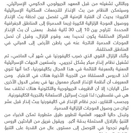
وبالتالي تشغيله من قبل المعهد الجيولوجي الحكومي الإسرائيلي.
وسيتمكن النظام من بث الإنذار للتجمعات السكانية الإسرائيلية
الكبيرة؛ بحيث أن الفترة الزمنية التي تفصل بين لحظة بث الإنذار
ووصول الموجة الزلزالية الكبيرة (ربما المدمرة) إلى المناطق الجغرافية
المحددة تتراوح بين 10 إلى 30 ثانية فقط. بمعنى أن بث الإنذار
للمراكز المختلفة يكون تحديدا بعد وقوع الزلزال، وقبل أن تصل
الموجات المدمرة الناتجة عنه في باطن الأرض إلى المباني في
المناطق المختلفة.
وأثناء الزلزال القوي الذي ضرب كاليفورنيا في شهر آب الماضي، تم
تشغيل نظام إنذار مبكر بشكل تجريبي. وتستعين الجهات الإسرائيلية
المعنية بالمعرفة القائمة في هذا المجال بكاليفورنيا، كما أنها تنوي
أخذ الدروس المستقاة من التجربة الأخيرة هناك في الاعتبار. ومن
المعروف أن أنظمة الإنذار المبكر معمول بها في بعض الدول الأخرى
مثل اليابان؛ إلا أن الظروف الجيولوجية والتكتونية هناك تختلف عما
هي في فلسطين؛ لذا قررت إسرائيل الاستعانة بالتجربة الكاليفورنية.
وبحسب التقارير، نجح نظام الإنذار في كاليفورنيا ببث إنذار قبل عشر
ثوان من وصول الموجات الزلزالية المدمرة.
وتبذل حاليا الجهود العلمية لتطوير طرق متطورة تمكن الخبراء من
التنبؤ بالزلازل المحتملة بدقة أكبر. ويقول فريق من الباحثين الروس
بأنهم نجحوا في التوصل إلى مستوى عال من القدرة على التنبؤ