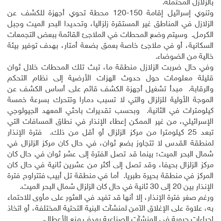
بالزلازل المحتملة.
وتنوي إسرائيل إقامة 150-120 محطة تحوي أجهزة للكشف عن
الزلازل في المناطق غير المستقرة زلزاليا، وتحديدا البحر الميت وجبل
الكرمل. وسيتم وضع المحطات في الملاجئ القائمة ببعض التجمعات
السكانية، أو في ملاجئ خاصة بعمق بضعة أمتار، بهدف توفير بيئة
خالية من الضوضاء.
وفي حال ضربت الزلازل منطقة ما، تبث تلك المحطات خلال ثوان
قليلة معلومات حول حدوث الهزات الأرضية إلى نظام التحكم
والرقابة. مبدأ تشغيل أجهزة الكشف قائم على أساس الكشف عن
الموجة الأولية للزلزال والتي لا تسبب دمارا وتتحرك بسرعة خمسة
كيلومترات في الثانية. وبحسب تقديرات باحثي المعهد الجيولوجي
الإسرائيلي، من غير الممكن إعطاء الإنذار في نطاق المسافات التي
تبعد 25 كيلومترا من مركز الزلزال أو أقل من ذلك. فترة الإنذار
لمنطقة القدس لا تتجاوز بضع ثوان، في حال كان مركز الزلزال في
شمال البحر الميت؛ بينما قد تصل الفترة إلى عشر ثوان في حال كان
مركز الزلزال بحيفا، وقد تصل إلى أكثر من عشرين ثانية في حال كان
المركز في منطقة بحيرة طبريا. أما في منطقة تل أبيب فتتراوح فترة
الإنذار بين 20 إلى 30 ثانية في حال كان الزلزال شمال البحر الميت.
ورغم صغر فترة الإنذار، إلا أنها قد تفيد في العثور على مأوى للاحتماء
به، علاوة على الإغلاق الآمن لمنشآت البنية التحتية المختلفة، أو اتخاذ
إجراءات حيوية في المنشآت الصناعية بهدف منع الأعطال.