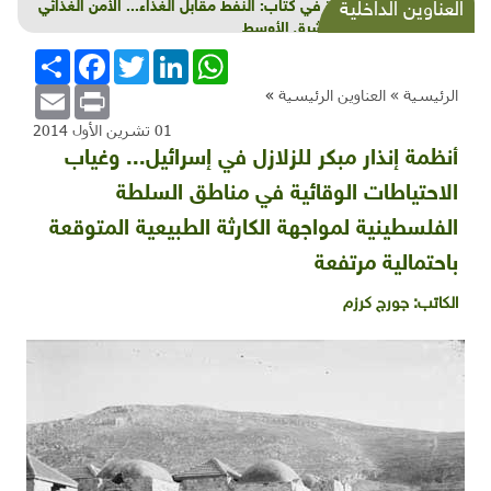
قراءة في كتاب: النفط مقابل الغذاء... الأمن الغذائي
العناوين الداخلية
في الشرق الأوسط
WhatsApp
LinkedIn
Twitter
Facebook
انشر
Email
Print
الرئيسية »
العناوين الرئيسية
»
01 تشرين الأول 2014
أنظمة إنذار مبكر للزلازل في إسرائيل... وغياب
الاحتياطات الوقائية في مناطق السلطة
الفلسطينية لمواجهة الكارثة الطبيعية المتوقعة
باحتمالية مرتفعة
الكاتب:
جورج كرزم