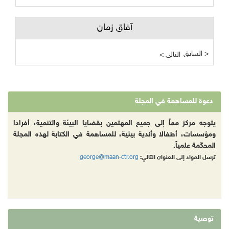
آفاق زمان
السابق >
< التالي
دعوة للمساهمة في المجلة
يتوجه مركز معاً إلى جميع المهتمين بقضايا البيئة والتنمية، أفرادا
ومؤسسات، أطفالا وأندية بيئية، للمساهمة في الكتابة لهذه المجلة
المحكّمة علمياً.
george@maan-ctr.org
ترسل المواد إلى العنوان التالي:
توصية