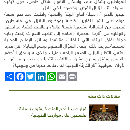
للمواطنين بشكل عام، ولسكان الأغوار بشكل خاص، حول كيفية
السلوك أثناء الزلزال القوي، وخصوصا في الليل.
الجدير بالذكر أن مجلة آفاق البيئة والتنمية واظبت منذ نحو سبعة
أعوام على نشر التقارير الخاصة بموضوع الزلازل في فلسطين؛
فحذرت من احتمالية وقوعها بنسبة عالية، وعالجت كيفية مواجهتها
والوقاية من آثارها المدمرة، إضافة إلى تنظيم الندوات (تحت رعاية
مجلة آفاق البيئة) التي تناقلت وقائعها وسائل الإعلام المحلية
المختلفة...ورغم ذلك، يبقى السؤال المفتوح برسم الإجابة: هل قدرنا
الحتمي انتظار الزلزال المدمر الزاحف علينا، والذي سيسحق الأخضر
واليابس ويقتل ويجرح عشرات الآلاف، لنتحرك عندئذ، وبعد فوات
الأوان، لمواجهة آثار الكارثة المرعبة التي طالما حذرنا من وقوعها؟
Print
Email
WhatsApp
LinkedIn
Twitter
انشر
Facebook
مقالات ذات صلة
قرار جديد للأمم المتحدة يعترف بسيادة
فلسطين على مواردها الطبيعية