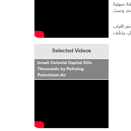
قة سهلية
صخر وصبّ
شيكل، فيما تكلّف عملية حفر التراب
بة لأي مقاول، يخفّف
Selected Videos
Israeli Colonial Capital Kills
Thousands by Polluting
Palestinian Air