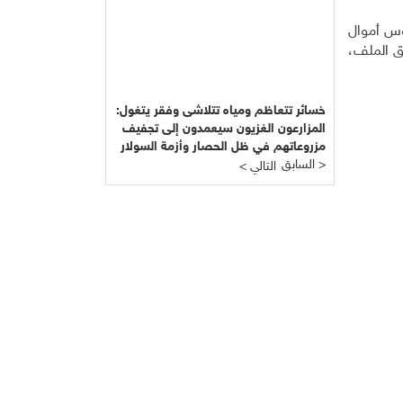
وس أموال
ق الملف،
خسائر تتعاظم ومياه تتلاشى وفقر يتغول:
المزارعون الغزيون سيعمدون إلى تجفيف
مزروعاتهم في ظل الحصار وأزمة السولار
السابق >
وإغراق الأسواق بالمحاصيل الإسرائيلية
< التالي