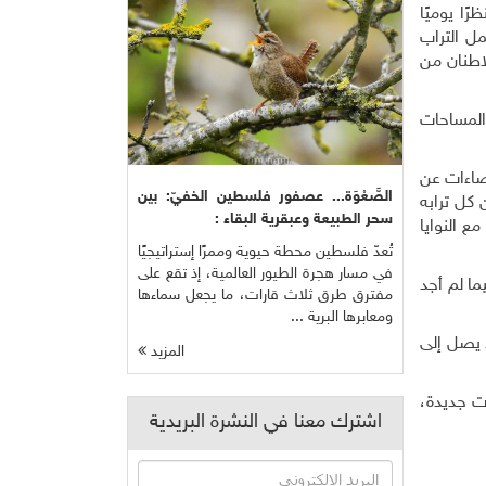
ا يوميًا
مل التراب
لاطنان من
المساحات
حصاءات عن
الصَّعْوَة... عصفور فلسطين الخفيّ: بين
كل ترابه
سحر الطبيعة وعبقرية البقاء :
 النوايا
تُعدّ فلسطين محطة حيوية وممرًا إستراتيجيًا
في مسار هجرة الطيور العالمية، إذ تقع على
ا لم أجد
مفترق طرق ثلاث قارات، ما يجعل سماءها
ومعابرها البرية ...
 يصل إلى
المزيد
ات جديدة،
اشترك معنا في النشرة البريدية