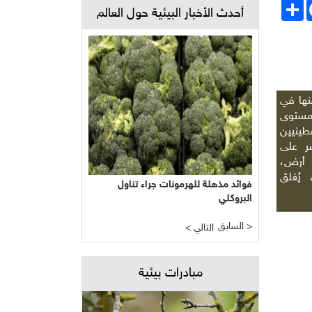
Face
انشر
أحدث الأخبار البيئية حول العالم
نها في
مستوى
ينيين
صر على
أرض،
يُغلق
فوائد مذهلة للهرمونات جراء تناول
البروكلي
السابق >
< التالي
مبادرات بيئية