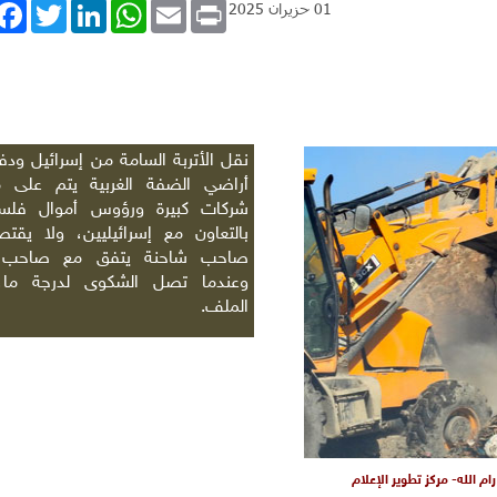
book
Twitter
LinkedIn
WhatsApp
Email
Print
01 حزيران 2025
نقل الأتربة السامة من إسرائيل ودف
أراضي الضفة الغربية يتم على 
شركات كبيرة ورؤوس أموال فلسط
بالتعاون مع إسرائيليين، ولا يقت
صاحب شاحنة يتفق مع صاحب 
وعندما تصل الشكوى لدرجة ما، 
الملف.
م الله- مركز تطوير الإعلام