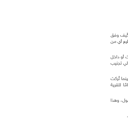
، كانت تُكّيف وفق
ستطيع أي من
ت أو داخل
لتالي تجنيب
ما تُركت
ا للقرية
هول، وهذا