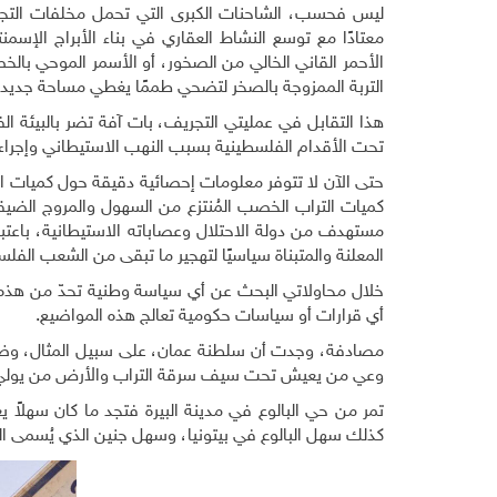
ليس فحسب، الشاحنات الكبرى التي تحمل مخلفات التجري
معتادًا مع توسع النشاط العقاري في بناء الأبراج الإسم
الأحمر القاني الخالي من الصخور، أو الأسمر الموحي بالخ
التربة الممزوجة بالصخر لتضحي طممًا يغطي مساحة جديدة
هذا التقابل في عمليتي التجريف، بات آفة تضر بالبيئة 
تحت الأقدام الفلسطينية بسبب النهب الاستيطاني وإجراءات منع البناء في أكث
حتى الآن لا تتوفر معلومات إحصائية دقيقة حول كميات ال
كميات التراب الخصب المُنتزع من السهول والمروج الضيق
مستهدف من دولة الاحتلال وعصاباته الاستيطانية، باعتب
المعلنة والمتبناة سياسيًا لتهجير ما تبقى من الشعب الف
خلال محاولاتي البحث عن أي سياسة وطنية تحدّ من هذه ا
أي قرارات أو سياسات حكومية تعالج هذه المواضيع.
مصادفة، وجدت أن سلطنة عمان، على سبيل المثال، وضعت
وعي من يعيش تحت سيف سرقة التراب والأرض من يولي ه
تمر من حي البالوع في مدينة البيرة فتجد ما كان سهلاً يع
كذلك سهل البالوع في بيتونيا، وسهل جنين الذي يُسمى 