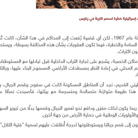
 إسرائيلية خطرة تسمم التربة في رنتيس
لا يوجد تشريع كهذا لدينا في الأراضي الفلسطينية المحتلة عام 1967، لكن أي قضية رُفعت إلى المحاكم في هذا الشأن
 الذي يحظر نقل النفايات السامة والخطرة، فيما تكون العقوبات بشأن هذه المخالفة بسيطة، وي
ون اكتراث.
ماكن الخصبة، يشجع على تجارة التراب الداخلية قبل تبادلها مع المستوطنا
اك دورًا لوزارة الحكم المحلي في إعادة النظر بمسطحات الأراضي المسموح البناء عليها، وبا
.
طيني القديم، نجد أن المناطق المسكونة كانت في سفوح وقمم الجبال، بين
 هذا طبيعة متوازنة متصالحة ومنسجمة مع بيئتها، فأصبحت نمطًا عامً
ربما يكون لذلك مغزى ودافع نحو تعمير الجبال وقممها بدلًا من تبوير الس
والأولويات الوطنية في حماية الأرض من جهة أخرى.
 إلى قمم جبالنا ويستوطنونها لدرجة أُطلقت عليهم تسمية "فتية التلال".