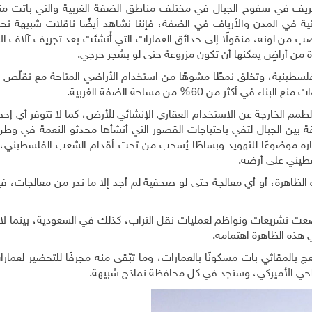
ف في سفوح الجبال في مختلف مناطق الضفة الغربية والتي باتت منظرً
نتية في المدن والأرياف في الضفة، فإننا نشاهد أيضًا ناقلات شبيهة تح
صب من لونه، منقولًا إلى حدائق العمارات التي أُنشئت بعد تجريف آلاف ا
 من أراضٍ يمكنها أن تكون مزروعة حتى لو بشجر حرجي.
الفلسطينية، وتخلق نمطًا مشوهًا من استخدام الأراضي المتاحة مع تقلّص 
ر من 60% من مساحة الضفة الغربية.
طمم الخارجة عن الاستخدام العقاري الإنشائي للأرض، كما لا تتوفر أي إ
ة بين الجبال لتفي باحتياجات القصور التي أنشأها محدثو النعمة في وطن 
اره موضوعًا للتهويد وبساطًا يُسحب من تحت أقدام الشعب الفلسطيني، مع
لسطيني على أرضه.
لظاهرة، أو أي معالجة حتى لو صحفية لم أجد إلا ما ندر من معالجات، فيم
 تشريعات ونواظم لعمليات نقل التراب، كذلك في السعودية، بينما لا
ذه الظاهرة اهتمامه.
ج بالمقاثي بات مسكونًا بالعمارات، وما تبّقى منه مجرفًا للتحضير لعمار
الحي الأميركي، وستجد في كل محافظة نماذج شبيهة.