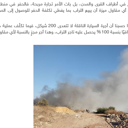
ج في أطراف القرى والمدن، بل بات الأمر تجارة مربحة، فالحفر في منط
أي مقاول ميزة أن يبيع التراب بما يغطي تكلفة الحفر للوصول إلى ال
فسعر "نقلة التراب" حوالي 600 شيقل، وهي مربحة إذا حسبنا أن أجرة السيارة الناقلة لا تتعدى 200 
وتعبئة الناقلة حوالي 100 شيكل، بمعنى أن هناك ربحًا صافيًا بنسبة 100% يحصل عليه تاجر التراب، وهذا أجر مجزٍ بالنس