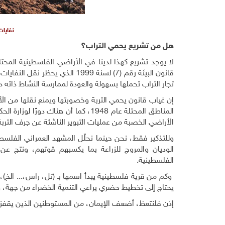
نفايات
هل من تشريع يحمي التراب؟
قانون البيئة رقم (7) لسنة 1999
تجار التراب تحملها بسهولة والعودة لممارسة النشاط ذاته د
إن غياب قانون يحمي التربة وخصوبتها ويمنع نقلها من الأ
المناطق المحتلة عام 1948، كما أن هن
الأراضي الخصبة من عمليات التبوير الناشئة عن جرف التربة
وللتذكير فقط، نحن حينما نحلّل المشهد العمراني الفلس
الوديان والمروج للزراعة بما يكسبهم قوتهم، ونتج عن
الفلسطينية.
وكم من قرية فلسطينية يبدأ اسمها بـ (تل، راس،... الخ)، 
يحتاج إلى تخطيط حضري يراعي التنمية الخضراء من جهة، 
إذن فلنتعظ، أضعف الإيمان، من المستوطنين الذين يقفزون