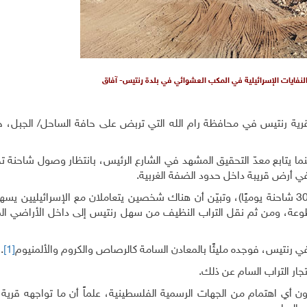
النفايات الإسرائيلية في المكب العشوائي في بلدة رنتيس- آفاق
ية رنتيس في محافظة رام الله التي تربض على حافة الساحل/ الجبل، 
د في ظهيرة يوم الأربعاء 14 تموز/ يوليو 2021، بينما يتابع معدّ التحقيق المشهد في الشارع الرئيس، بانتظار وصول ش
 في أرض قريبة داخل حدود الضفة الغربية.
ويتكرر المشهد عشرات المرات في اليوم الواحد (حوالي 30 شاحنة يوميًا)، وتبيّن أن هناك شخصين يتعاملان مع الإسرائيليي
قطوعة، ومن ثم نقل التراب النظيف من سهل رنتيس إلى داخل الأراضي الم
 رنتيس، فوجده مليئًا بالمعادن السامة كالرصاص والكروم والألمنيوم
[1]
.
جار التراب السام عن ذلك.
ن أي اهتمام من الجهات الرسمية الفلسطينية، علماً أن ما تواجهه قرية 