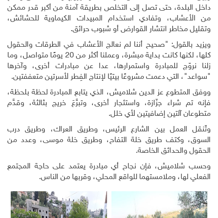
داخل البلدة، حتى تصل إلى التخلص بطريقة آمنة من أكبر قدر ممكن
من الأعشاب، وتفادي استخدام المبيدات الكيماوية للحشائش،
وتقليل مخاطر انتشار القوارض أو شبوب حرائق.
ويزيد بالقول: "صحيح أننا لم نعالج الأعشاب في الطرقات والحقول
كلها، لكنها كانت بداية مبشرة، وعملنا أكثر من 20 يومًا متواصل، وما
زلنا نروّج للمبادرة واستمرارها، عدا عن مبادرات أخرى، وآخرها
"سواعد"، التي دعمت مشروعًا بيتيًا لإنتاج الفِطر لأسرتين متعففتين.
ووفق المتطوع عز الدين شلاميش، الذي يتابع المبادرة لحظة بلحظة،
فإنه تم شراء جزّازة، واستئجار أخرى، وتبرَّعَ خريج بثالثة، وقدَّم
متطوعان آلتين إضافيتين لأي خلل.
وتّنقل العمل بين الشارع الرئيس، وطريق العراك، وطريق درب
السوق، وكتف طريق خلة التفاح، وطريق خلة موسى، وعدد من
الحقول والحدائق الخاصة.
وحسب شلاميش، فإن نجاح أي مبادرة يعتمد على حاجة المجتمع
الفعلي لها، وملامستهما للواقع المحلي، وقربها من الناس.