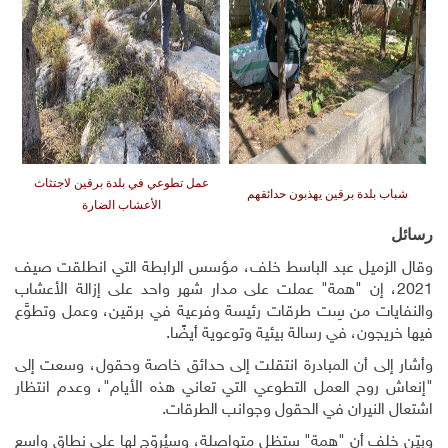
عمل تطوعي في بلدة برقين لاجتثاث
شباب بلدة برقين يهذبون حدائقهم
الأعشاب الضارة
رسائل
وقال الزميل عبد الباسط خلف، مؤسس الرابطة التي انطلقت صيف
2021، إن "همة" عملت على مدار شهر واحد على إزالة الأعشاب
والنفايات من سِت طرقات رئيسة وفرعية في برقين، وعمل وتطوَّع
فيها خريجون، في رسالة بيئية وتوعوية أيضًا.
وأشار إلى أن المبادرة انتقلت إلى حدائق خاصة وحقول، وسعت إلى
"إنعاش روح العمل التطوعي التي تعاني هذه الأيام"، وعدم انتظار
اشتعال النيران في الحقول وجوانب الطرقات.
وبيّن خلف أن "همة" ستظل متواصلة، وسيُروّج لها على نطاق واسع