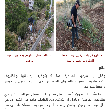
متطوع في بلدة برقين يجتث الأعشاب
نشطاء العمل التطوعي يجملون بلدتهم
الضارة من بستان زيتون
برقين
نتائج
وقال إن مردود المبادرة، مقارنة بتوقيت إطلاقها والظروف
الاقتصادية الصعبة، والعدوان المستمر الذي تشهده جنين ومخيمها
وريفها جيد جدًا.
ومما نشره الخريجون: " سنواصل مبادرتنا وسنعمل مع المشاركين في
حقولهم الخاصة، ونأمل أن نتمكن من تنظيف مزيد من الشوارع، في
حال توفر متبرعين، ولمن يرغب بالتبرع للمبادرة للمساهمة في سد