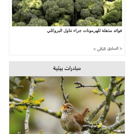
فوائد مذهلة للهرمونات جراء تناول البروكلي
السابق >
< التالي
مبادرات بيئية