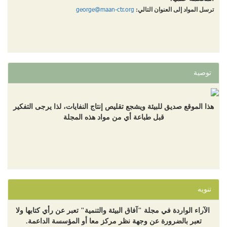
"مذكرة التفاهم" حول "المرحلة الأولى" من مشروع قناة
george@maan-ctr.org
ترسل المواد إلى العنوان التالي:
البحرين: هل هي شرعنة فلسطينية-أردنية رسمية للنهب
الإسرائيلي الضخم للمياه العربية؟
توصية
هذا الموقع صديق للبيئة ويشجع تقليص إنتاج النفايات، لذا يرجى التفكير
قبل طباعة أي من مواد هذه المجلة
تنويه
الآراء الواردة في مجلة "آفاق البيئة والتنمية" تعبر عن رأي كتابها ولا
تعبر بالضرورة عن وجهة نظر مركز معا أو المؤسسة الداعمة.