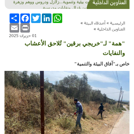
العناوين الداخلية
شذرات بيئية وتنموية...زلازل ودروس ووهم وزهرة
أبي وعين غزال ونفايات مدرسية
WhatsApp
LinkedIn
Twitter
Facebook
انشر
الرئيسية »
أصدقاء البيئة
»
Email
Print
العناوين الداخلية
»
01 حزيران 2025
"همة" لـ"خريجي برقين" تُلاحق الأعشاب
والنفايات
خاص بـ"آفاق البيئة والتنمية"