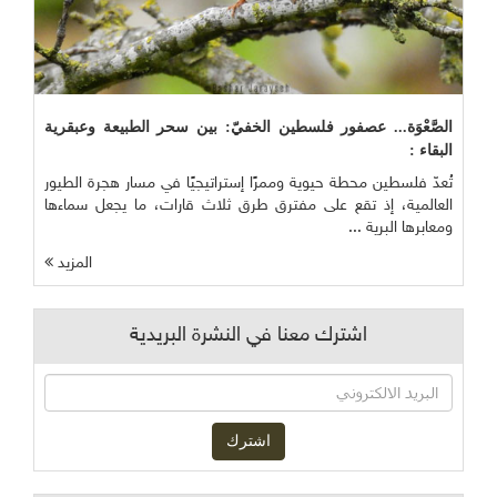
الصَّعْوَة... عصفور فلسطين الخفيّ: بين سحر الطبيعة وعبقرية
البقاء :
تُعدّ فلسطين محطة حيوية وممرًا إستراتيجيًا في مسار هجرة الطيور
العالمية، إذ تقع على مفترق طرق ثلاث قارات، ما يجعل سماءها
ومعابرها البرية ...
المزيد
اشترك معنا في النشرة البريدية