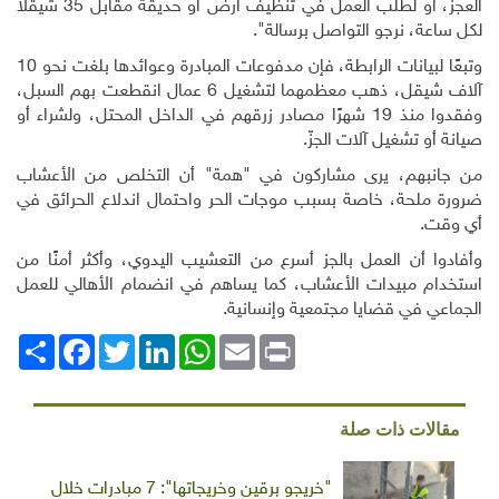
العجز، أو لطلب العمل في تنظيف أرض أو حديقة مقابل 35 شيقلًا
لكل ساعة، نرجو التواصل برسالة".
وتبعًا لبيانات الرابطة، فإن مدفوعات المبادرة وعوائدها بلغت نحو 10
آلاف شيقل، ذهب معظمهما لتشغيل 6 عمال انقطعت بهم السبل،
وفقدوا منذ 19 شهرًا مصادر زرقهم في الداخل المحتل، ولشراء أو
صيانة أو تشغيل آلات الجزّ.
من جانبهم، يرى مشاركون في "همة" أن التخلص من الأعشاب
ضرورة ملحة، خاصة بسبب موجات الحر واحتمال اندلاع الحرائق في
أي وقت.
وأفادوا أن العمل بالجز أسرع من التعشيب اليدوي، وأكثر أمنًا من
استخدام مبيدات الأعشاب، كما يساهم في انضمام الأهالي للعمل
الجماعي في قضايا مجتمعية وإنسانية.
Print
Email
WhatsApp
LinkedIn
Twitter
انشر
Facebook
مقالات ذات صلة
"خريجو برقين وخريجاتها": 7 مبادرات خلال