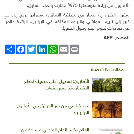
الأمازون من زيادة متوسطها 75% مقارنة بالعقد السابق
.
ويقول الخبراء إن الدمار في منطقة الأمازون وسيرادو يرجع إلى حد
كبير إلى تربية المواشي والزراعة المكثفة في البرازيل، الرائدة عالمياً
في صادرات لحوم البقر وفول الصويا
.
المصدر:
AFP
Print
Email
WhatsApp
LinkedIn
Twitter
انشر
Facebook
مقالات ذات صلة
الأمازون: تسجيل أعلى حصيلة لقطع
الأشجار منذ سبع سنوات
عدد قياسي من بؤر الحرائق في الأمازون
البرازيلية
العالم يخسر العام الماضي مساحة من