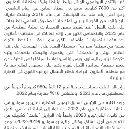
غنياً بالتنوع البيولوجي الهائل يرتبط ارتباطاً وثيقاً بمنطقة الأمازون،
أكثر من 7800 كيلومتر مربع من الغطاء النباتي في العام الماضي،
وهو أعلى رقم منذ بدء القياسات في عام 2018. وعلقت ماريانا
نابوليتانو، من الفرع البرازيلي لمنظمة "الصندوق العالمي للطبيعة"،
على ذلك بالقول "لقد شهدنا بعض الانتصارات البيئية العظيمة في
عام 2023. والانخفاض الكبير في إزالة الغابات في منطقة الأمازون
أحد هذه الانتصارات". وأضافت "لكن لسوء الحظ، لا نلاحظ الاتجاه
نفسه في منطقة سيرادو"، مسلطة الضوء على "الهجمات" على هذا
النظام البيئي و"الخدمات" التي يقدمها. واتهمت منظمات بيئية
حكومة الرئيس اليساري لويس إيناسيو لولا دا سيلفا بغض الطرف عن
تدمير منطقة سيرادو، الأقل شهرة بكثير على مستوى العالم مقارنة
مع منطقة الأمازون، لإرضاء قطاع الأعمال الزراعية القوي في التجارة
البرازيلية
.
وإجمالاً، أزيلت مساحات حرجية تبلغ 12 ألفاً و980 كيلومتراً مربعاً في
المنطقتين في عام 2023، بانخفاض 18% مقارنة بعام 2022
.
وبعد تغلبه على الرئيس السابق اليميني المتطرف غايير بولسونارو في
انتخابات متقاربة في عام 2022، عاد لولا إلى قيادة البلاد في الأول
من كانون الثاني/يناير 2023، واعداً بأن البرازيل "عادت" كشريك في
الكفاح من أجل المناخ. وخلال ولاية بولسونارو (2019-2022)، وهو
داعم لقطاع الأعمال الزراعية، سجلت إزالة الغابات السنوية في منطقة