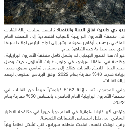
ريو دي جانيرو
/ آفاق البيئة والتنمية
: تراجعت عمليات إزالة الغابات
في منطقة الأمازون البرازيلية لأسباب اقتصادية إلى النصف العام
الماضي، بحسب أرقام رسمية ما يشير إلى نجاح للرئيس لولا دا سيلفا
الذي وعد بمحاربة هذه الظاهرة بحزم
.
غير أن هذا التطور الإيجابي لم يشمل كامل منطقة الأمازون البرازيلية،
وخاصة في سافانا سيرادو، في جنوب غابات الأمازون، حيث وصل
حجم الدمار اللاحق بالغابات هناك إلى مستوى قياسي سنوي جديد،
بزيادة قدرها 43% مقارنة بعام 2022، وفق البرنامج الحكومي لرصد
إزالة الغابات
.
وفي المجموع، تمت إزالة 5152 كيلومتراً مربعاً من الغابات في
منطقة الأمازون البرازيلية العام الماضي، بانخفاض 50% مقارنة بعام
.
2022
وتؤدي أكبر غابة استوائية في العالم دوراً حيوياً في مكافحة الاحترار
المناخي، من خلال امتصاص الانبعاثات الكربونية
.
وفي الوقت نفسه، فقدت منطقة سيرادو، التي تشكل نظاماً بيئياً