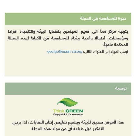
دعوة للمساهمة في المجلة
يتوجه مركز معاً إلى جميع المهتمين بقضايا البيئة والتنمية، أفرادا
ومؤسسات، أطفالا وأندية بيئية، للمساهمة في الكتابة لهذه المجلة
المحكّمة علمياً.
george@maan-ctr.org
ترسل المواد إلى العنوان التالي:
توصية
هذا الموقع صديق للبيئة ويشجع تقليص إنتاج النفايات، لذا يرجى
التفكير قبل طباعة أي من مواد هذه المجلة