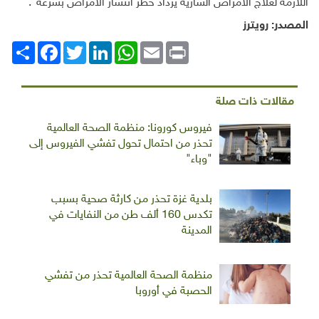
اللازمة لعلاج الأمراض السارية يزداد خطر انتشار الأمراض بسرعة".
المصدر: رويترز
Print
Email
WhatsApp
LinkedIn
Twitter
انشر
Facebook
مقالات ذات صلة
فيروس كورونا: منظمة الصحة العالمية
تحذر من احتمال تحول تفشي الفيروس إلى
"وباء"
بلدية غزة تحذر من كارثة صحية بسبب
تكدس 160 ألف طن من النفايات في
المدينة
منظمة الصحة العالمية تحذر من تفشي
الحصبة في أوروبا