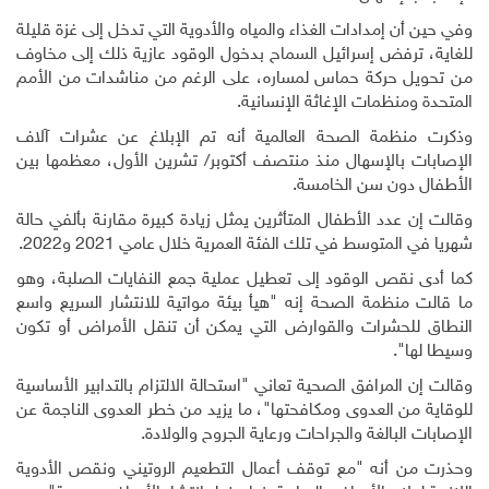
وفي حين أن إمدادات الغذاء والمياه والأدوية التي تدخل إلى غزة قليلة
للغاية، ترفض إسرائيل السماح بدخول الوقود عازية ذلك إلى مخاوف
من تحويل حركة حماس لمساره، على الرغم من مناشدات من الأمم
المتحدة ومنظمات الإغاثة الإنسانية.
وذكرت منظمة الصحة العالمية أنه تم الإبلاغ عن عشرات آلاف
الإصابات بالإسهال منذ منتصف أكتوبر/ تشرين الأول، معظمها بين
الأطفال دون سن الخامسة.
وقالت إن عدد الأطفال المتأثرين يمثل زيادة كبيرة مقارنة بألفي حالة
شهريا في المتوسط في تلك الفئة العمرية خلال عامي 2021 و2022.
كما أدى نقص الوقود إلى تعطيل عملية جمع النفايات الصلبة، وهو
ما قالت منظمة الصحة إنه "هيأ بيئة مواتية للانتشار السريع واسع
النطاق للحشرات والقوارض التي يمكن أن تنقل الأمراض أو تكون
وسيطا لها".
وقالت إن المرافق الصحية تعاني "استحالة الالتزام بالتدابير الأساسية
للوقاية من العدوى ومكافحتها"، ما يزيد من خطر العدوى الناجمة عن
الإصابات البالغة والجراحات ورعاية الجروح والولادة.
وحذرت من أنه "مع توقف أعمال التطعيم الروتيني ونقص الأدوية