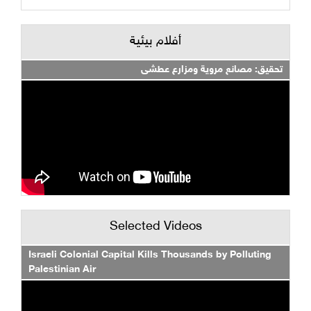
أفلام بيئية
تحقيق: مصانع مروية ومزارع عطشى
Selected Videos
Israeli Colonial Capital Kills Thousands by Polluting
Palestinian Air