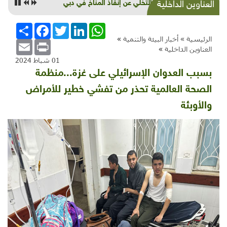
قمّة التخلّي عن إنقاذ المناخ في دبي
العناوين الداخلية
WhatsApp
LinkedIn
Twitter
Facebook
انشر
الرئيسية »
أخبار البيئة والتنمية
»
Email
Print
العناوين الداخلية
»
01 شباط 2024
بسبب العدوان الإسرائيلي على غزة...منظمة
الصحة العالمية تحذر من تفشي خطير للأمراض
والأوبئة