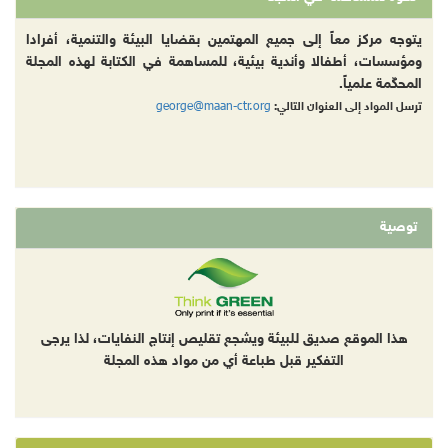
يتوجه مركز معاً إلى جميع المهتمين بقضايا البيئة والتنمية، أفرادا
ومؤسسات، أطفالا وأندية بيئية، للمساهمة في الكتابة لهذه المجلة
المحكّمة علمياً.
george@maan-ctr.org
ترسل المواد إلى العنوان التالي:
توصية
هذا الموقع صديق للبيئة ويشجع تقليص إنتاج النفايات، لذا يرجى
التفكير قبل طباعة أي من مواد هذه المجلة