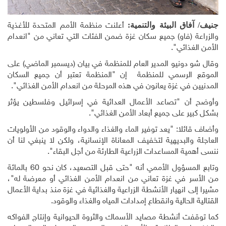
جنيف/ آفاق البيئة والتنمية:
أعلنت منظمة الأمم المتحدة للأغذية
والزراعة (فاو) جميع سكان غزة ضمن الفئات التي تعاني من "انعدام
الأمن الغذائي".
وقال شو دونيو المدير العام للمنظمة في بيان (ديسمبر الماضي) على
الموقع الرسمي للمنظمة إن "المنظمة تعتبر أن جميع السكان
المدنيين في غزة يعانون في هذه المرحلة من انعدام الأمن الغذائي".
وأوضح أن "تصاعد الأعمال العدائية في إسرائيل وفلسطين يؤثر
بشكل كبير على جميع أبعاد الأمن الغذائي".
وأضاف قائلا: "يعد توفير الماء والغذاء والدواء والوقود من الأولويات
العاجلة والبديهية لتخفيف المعاناة الإنسانية، ولكن لا ينبغي لنا أن
ننسى أهمية المساعدات الزراعية الطارئة من أجل البقاء".
وتابع المسؤول الأممي أنه "حتى قبل التصعيد، كان نحو 60 بالمائة
من الأسر في غزة تعاني من انعدام الأمن الغذائي أو معرضة له"،
مشيرا إلى انهيار الأنشطة الزراعية والغذائية في غزة منذ بداية الأعمال
القتالية الحالية وانقطاع إمدادات المياه والغذاء والوقود
.
كما توقفت أنشطة مصايد الأسماك والثروة الحيوانية وإنتاج الفواكه