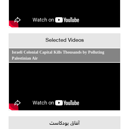
Selected Videos
Israeli Colonial Capital Kills Thousands by Polluting
Palestinian Air
آفاق بودكاست