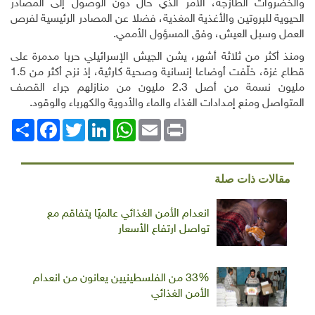
والخضروات الطازجة، الأمر الذي حال دون الوصول إلى المصادر
الحيوية للبروتين والأغذية المغذية، فضلا عن المصادر الرئيسية لفرص
العمل وسبل العيش، وفق المسؤول الأممي
.
ومنذ أكثر من ثلاثة أشهر، يشن الجيش الإسرائيلي حربا مدمرة على
قطاع غزة، خلّفت أوضاعا إنسانية وصحية كارثية، إذ نزح أكثر من 1.5
مليون نسمة من أصل 2.3 مليون من منازلهم جراء القصف
المتواصل ومنع إمدادات الغذاء والماء والأدوية والكهرباء والوقود
.
Print
Email
WhatsApp
LinkedIn
Twitter
انشر
Facebook
مقالات ذات صلة
انعدام الأمن الغذائي عالميًا يتفاقم مع
تواصل ارتفاع الأسعار
33% من الفلسطينيين يعانون من انعدام
الأمن الغذائي