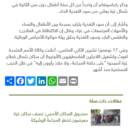
وذكر راجاسينغام أن واحداً من كل ستة أطفال دون سن الثانية في
شمال غزة يعاني من سوء التغذية الحاد.
وأشار إلى أن سوء التغذية يتزايد بسرعة بين الأطفال والنساء
والأمهات المرضعات في غزة، وقال إن الاكتظاظ في الملاجئ
والطقس البارد وسوء التغذية يخلق بيئة مواتية للأمراض الوبائية.
وفي 17 نوفمبر/ تشرين الثاني الماضي، أعلنت وكالة الأمم المتحدة
لغوث وتشغيل اللاجئين الفلسطينيين (الأونروا) أن سكان شمال قطاع
غزة أصبحوا "على حافة المجاعة، ولا ملاذ يأوون إليه" في ظل الحرب
المستمرة منذ أشهر.
Print
Email
WhatsApp
LinkedIn
Twitter
انشر
Facebook
مقالات ذات صلة
صندوق السكان الأممي: نصف سكان غزة
معرضون لخطر المجاعة الوشيكة