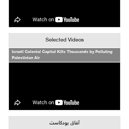
Selected Videos
Israeli Colonial Capital Kills Thousands by Polluting
Palestinian Air
آفاق بودكاست