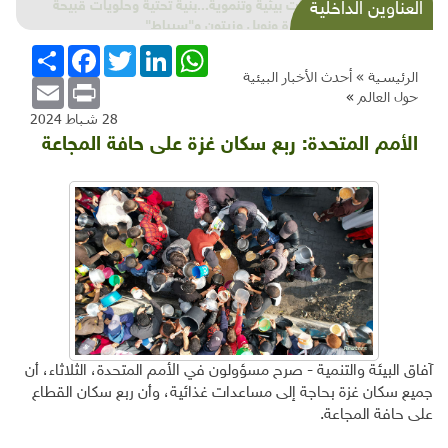
شذرات بيئية وتنموية...بنية تحتية وحلويات قبيحة
العناوين الداخلية
وحاكورة ونوبل وزيتون و"سيباط"
WhatsApp
LinkedIn
Twitter
Facebook
انشر
الرئيسية »
أحدث الأخبار البيئية
Email
Print
حول العالم
»
28 شباط 2024
الأمم المتحدة: ربع سكان غزة على حافة المجاعة
آفاق البيئة والتنمية - صرح مسؤولون في الأمم المتحدة، الثلاثاء، أن
جميع سكان غزة بحاجة إلى مساعدات غذائية، وأن ربع سكان القطاع
على حافة المجاعة.