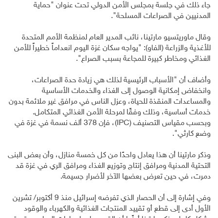
جاء ذلك في جلسة بمجلس الأمن الدولي تحت عنوان "حماية
المدنيين في الصراعات المسلحة".
وقال ماوريتسيو مارتينا، نائب المدير العام لمنظمة الأمم المتحدة
للأغذية والزراعة (الفاو): "يواجه سكان غزة اليوم انعداماً خطيراً للأمن
الغذائي ومخاطر كبيرة للمجاعة بسبب الصراع".
وأضاف أن "الأسباب الرئيسية لذلك هي زيادة حدة الصراعات،
وانخفاض إمكانية الوصول إلى الغذاء والخدمات الأساسية
والمساعدات المنقذة للحياة، وعزل الناس في مرافق غير ملائمة بدون
خدمات أساسية، وذلك وفقًا لمرحلة الأمن الغذائي المتكامل.
وبحسب مقياس التصنيف (IPC)، فإن 378 ألف نسمة في غزة في
وضع كارثي".
وذكر مارتينا أن هذا يعادل واحدًا من كل خمسة منازل، وأن بعض البنى
التحتية المدنية ومرافق إنتاج وتوزيع الغذاء ومرافق الري في غزة قد
دمرت، في حين تعرض بعضها الآخر لأضرار جسيمة.
وفي إشارة إلى أن الحصار الذي تفرضه إسرائيل منذ 9 أكتوبر/ تشرين
الأول أدى إلى قطع أو تقييد المنتجات الغذائية والكهرباء والوقود