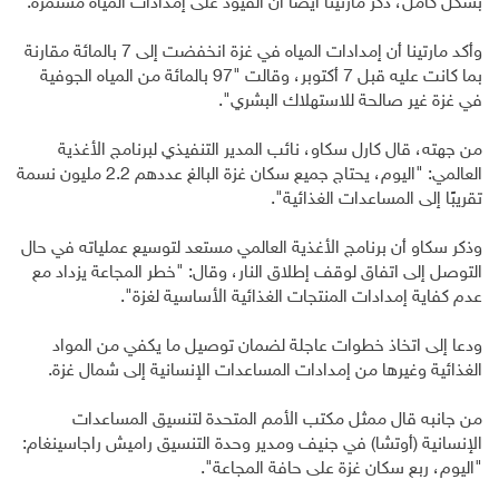
بشكل كامل، ذكر مارتينا أيضًا أن القيود على إمدادات المياه مستمرة.
وأكد مارتينا أن إمدادات المياه في غزة انخفضت إلى 7 بالمائة مقارنة
بما كانت عليه قبل 7 أكتوبر، وقالت "97 بالمائة من المياه الجوفية
في غزة غير صالحة للاستهلاك البشري".
من جهته، قال كارل سكاو، نائب المدير التنفيذي لبرنامج الأغذية
العالمي: "اليوم، يحتاج جميع سكان غزة البالغ عددهم 2.2 مليون نسمة
تقريبًا إلى المساعدات الغذائية".
وذكر سكاو أن برنامج الأغذية العالمي مستعد لتوسيع عملياته في حال
التوصل إلى اتفاق لوقف إطلاق النار، وقال: "خطر المجاعة يزداد مع
عدم كفاية إمدادات المنتجات الغذائية الأساسية لغزة".
ودعا إلى اتخاذ خطوات عاجلة لضمان توصيل ما يكفي من المواد
الغذائية وغيرها من إمدادات المساعدات الإنسانية إلى شمال غزة.
من جانبه قال ممثل مكتب الأمم المتحدة لتنسيق المساعدات
الإنسانية (أوتشا) في جنيف ومدير وحدة التنسيق راميش راجاسينغام:
"اليوم، ربع سكان غزة على حافة المجاعة".