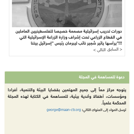
دورات تدريب إسرائيلية مصممة خصيصا للفلسطينيين العاملين
في القطاع الزراعي تحت إشراف وزارة الزراعة الإسرائيلية التي
يرأسها يائير شَمِير نائب ليبرمان رئيس "إسرائيل بيتنا"!!!
السابق >
< التالي
دعوة للمساهمة في المجلة
يتوجه مركز معاً إلى جميع المهتمين بقضايا البيئة والتنمية، أفرادا
ومؤسسات، أطفالا وأندية بيئية، للمساهمة في الكتابة لهذه المجلة
المحكّمة علمياً.
george@maan-ctr.org
ترسل المواد إلى العنوان التالي: