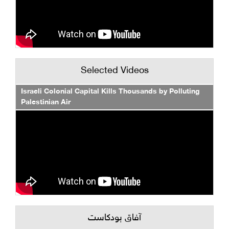
Selected Videos
Israeli Colonial Capital Kills Thousands by Polluting
Palestinian Air
آفاق بودكاست