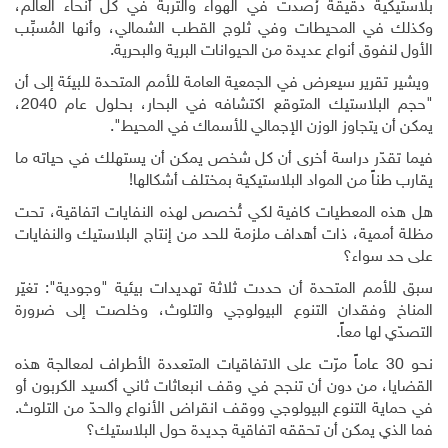
بلاستيكية دقيقة رُصدت في الهواء والتربة في كل أنحاء العالم،
وكذلك في المحيطات وفي ثلوج القطب الشمالي، وأنها المُسبِّب
الأول لنفوق أنواع عديدة من الحيوانات البرية والبحرية.
ويشير تقرير سيعرض في الجمعية العامة للأمم المتحدة للبيئة إلى أن
"حجم البلاستيك المتوقع اكتشافه في البحار، بحلول عام 2040،
يمكن أن يتجاوز الوزن الإجمالي للأسماك في المحيط".
فيما تقدّر دراسة أخرى أن كل شخص يمكن أن يستهلك في حياته ما
يقارب طناً من المواد البلاستيكية بمختلف أشكالها
!
هل هذه المعطيات كافية لكي تُخصص لهذه النفايات اتفاقية، تحت
مظلة أممية، ذات أهداف ملزمة للحد من إنتاج البلاستيك والنفايات
على حد سواء؟
سبق للأمم المتحدة أن حددت ثلاثة تهديدات بيئية "وجودية": تغيّر
المناخ وفقدان التنوع البيولوجي والتلوث، وخلصت إلى ضرورة
التصدّي لها معاً.
نحو 30 عاماً مرّت على الاتفاقيات المتعددة الأطراف لمعالجة هذه
القضايا، من دون أن تنجح في وقف انبعاثات ثاني أكسيد الكربون أو
في حماية التنوع البيولوجي ووقف انقراض الأنواع والحدّ من التلوث.
فما الذي يمكن أن تحققه اتفاقية جديدة حول البلاستيك؟