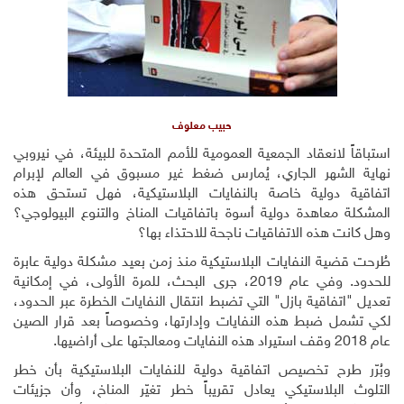
حبيب معلوف
استباقاً لانعقاد الجمعية العمومية للأمم المتحدة للبيئة، في نيروبي
نهاية الشهر الجاري، يُمارس ضغط غير مسبوق في العالم لإبرام
اتفاقية دولية خاصة بالنفايات البلاستيكية، فهل تستحق هذه
المشكلة معاهدة دولية أسوة باتفاقيات المناخ والتنوع البيولوجي؟
وهل كانت هذه الاتفاقيات ناجحة للاحتذاء بها؟
طُرحت قضية النفايات البلاستيكية منذ زمن بعيد مشكلة دولية عابرة
للحدود. وفي عام 2019، جرى البحث، للمرة الأولى، في إمكانية
تعديل "اتفاقية بازل" التي تضبط انتقال النفايات الخطرة عبر الحدود،
لكي تشمل ضبط هذه النفايات وإدارتها، وخصوصاً بعد قرار الصين
عام 2018 وقف استيراد هذه النفايات ومعالجتها على أراضيها
.
وبُرّر طرح تخصيص اتفاقية دولية للنفايات البلاستيكية بأن خطر
التلوث البلاستيكي يعادل تقريباً خطر تغيّر المناخ، وأن جزيئات