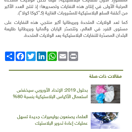
المستورِد الأول للنفايات البلاستيكية، فيما تحتل الولايات المتحدة
المرتبة الأولى في إنتاج هذه النفايات وتصديرها؛ إذ تنتج العدد الأكبر
من أغلفة السلع البلاستيكية للمشروبات الغازية (كـ"كوكا كولا").
كما تعد الولايات المتحدة وبريطانيا أكبر منتجي هذه النفايات على
مستوى الفرد في العالم، وتتصدّر اليابان وألمانيا وبريطانيا طليعة
البلدان المصدّرة للنفايات البلاستيكية بعد الولايات المتحدة.
Print
Email
WhatsApp
LinkedIn
Twitter
انشر
Facebook
مقالات ذات صلة
بحلول 2019: الإتحاد الأوروبي سيخفض
استعمال الأكياس البلاستيكية بنسبة 80%
العلماء يصنعون بوليميرات جديدة تسهل
عمليات إعادة تدوير البلاستيك