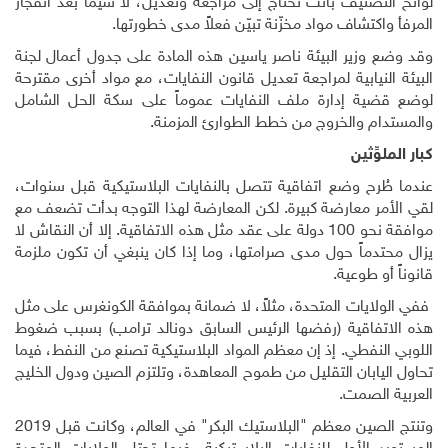
لوائح التصنيف باتت تحتاج إلى مراجعة وتعديل، لا سيما بعد انفجار
المرفأ واكتشاف مواد مخزّنة تبيّن فعلاً مدى خطورتها
.
وقد وضع وزير البيئة ناصر ياسين هذه المادة على جدول أعمال لجنة
البيئة النيابية لمراجعة تعديل قانون النفايات، مع مواد أخرى مقترحة
لوضع قضية إدارة ملف النفايات عموماً على سكة الحل الشامل
والمستدام والخروج من خطط الطوارئ المزمنة
.
كبار الملوِّثين
عندما طُرح وضع اتفاقية تتصل بالنفايات البلاستيكية قبل سنوات،
لقي الأمر معارضة كبيرة. لكن المعارضة لهذا التوجه بدأت تضعف مع
موافقة نحو 100 دولة على عقد مثل هذه الاتفاقية. إلا أن النقاش لا
يزال محتدماً حول مدى صرامتها، وما إذا كان ينبغي أن تكون ملزمة
قانوناً أو طوعية.
ففي الولايات المتحدة، مثلاً، لا ضمانة بموافقة الكونغرس على مثل
هذه الاتفاقية (رفضها الرئيس السابق دونالد ترامب) بسبب ضغوط
اللوبي النفطي. إذ إن معظم المواد البلاستيكية تصنع من النفط، فيما
تحاول اليابان التقليل من طموح المعاهدة، وتلتزم الصين ودول الخليج
العربية الصمت
.
وتنتج الصين معظم "البلاستيك البكر" في العالم، وكانت قبل 2019