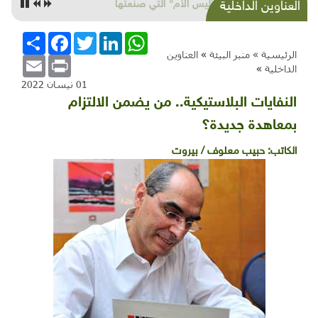
عن "أَليس الأم" التي صنعتُها
العناوين الداخلية
WhatsApp
LinkedIn
Twitter
Facebook
انشر
الرئيسية »
منبر البيئة
»
العناوين
Email
Print
الداخلية
»
01 نيسان 2022
النفايات البلاستيكية.. من يضمن الالتزام
بمعاهدة جديدة؟
الكاتب:
حبيب معلوف / بيروت