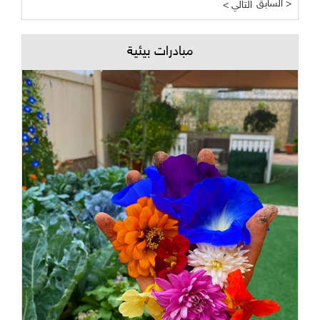
السابق >
< التالي
مبادرات بيئية