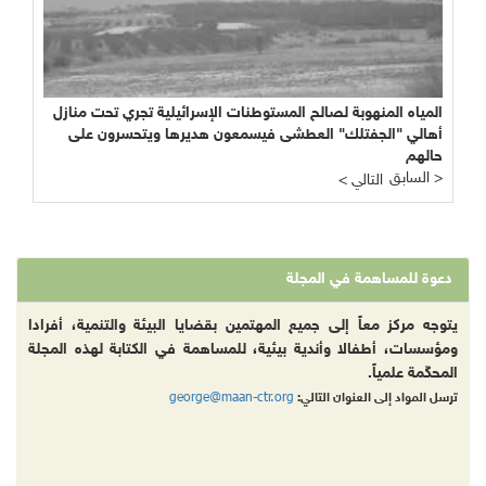
المياه المنهوبة لصالح المستوطنات الإسرائيلية تجري تحت منازل
أهالي "الجفتلك" العطشى فيسمعون هديرها ويتحسرون على
حالهم
السابق >
< التالي
دعوة للمساهمة في المجلة
يتوجه مركز معاً إلى جميع المهتمين بقضايا البيئة والتنمية، أفرادا
ومؤسسات، أطفالا وأندية بيئية، للمساهمة في الكتابة لهذه المجلة
المحكّمة علمياً.
george@maan-ctr.org
ترسل المواد إلى العنوان التالي: