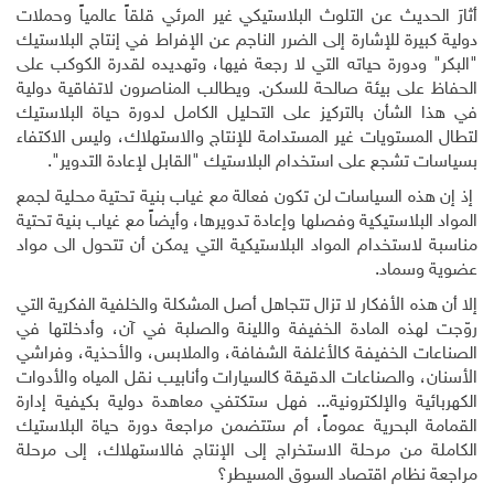
أثارَ الحديث عن التلوث البلاستيكي غير المرئي قلقاً عالمياً وحملات
دولية كبيرة للإشارة إلى الضرر الناجم عن الإفراط في إنتاج البلاستيك
"البكر" ودورة حياته التي لا رجعة فيها، وتهديده لقدرة الكوكب على
الحفاظ على بيئة صالحة للسكن. ويطالب المناصرون لاتفاقية دولية
في هذا الشأن بالتركيز على التحليل الكامل لدورة حياة البلاستيك
لتطال المستويات غير المستدامة للإنتاج والاستهلاك، وليس الاكتفاء
بسياسات تشجع على استخدام البلاستيك "القابل لإعادة التدوير".
إذ إن هذه السياسات لن تكون فعالة مع غياب بنية تحتية محلية لجمع
المواد البلاستيكية وفصلها وإعادة تدويرها، وأيضاً مع غياب بنية تحتية
مناسبة لاستخدام المواد البلاستيكية التي يمكن أن تتحول الى مواد
عضوية وسماد
.
إلا أن هذه الأفكار لا تزال تتجاهل أصل المشكلة والخلفية الفكرية التي
روّجت لهذه المادة الخفيفة واللينة والصلبة في آن، وأدخلتها في
الصناعات الخفيفة كالأغلفة الشفافة، والملابس، والأحذية، وفراشي
الأسنان، والصناعات الدقيقة كالسيارات وأنابيب نقل المياه والأدوات
الكهربائية والإلكترونية... فهل ستكتفي معاهدة دولية بكيفية إدارة
القمامة البحرية عموماً، أم ستتضمن مراجعة دورة حياة البلاستيك
الكاملة من مرحلة الاستخراج إلى الإنتاج فالاستهلاك، إلى مرحلة
مراجعة نظام اقتصاد السوق المسيطر؟