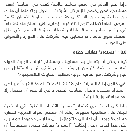
وإذا نجح العالم في وضع قواعد عالمية كهذه في اتفاقية (وهذا
مستبعد)، فمن يضمن التزام كل الشركات ــــ الدول بها؟ علماً أن هناك
من بدأ يتخوف من ألا تكون هناك معايير صارمة لضمان تكافؤ
الفرص، تماماً كما لم تنجح الاتفاقية الإطارية لتغيّر المناخ منذ 30 عاماً
في وضع معايير عالمية عادلة وشاملة وملزمة للجميع، في ظل
اقتصاد سوق عالمي حر تتسابق فيه الشركات على الموارد والأسواق
حتى الموت
!
لبنان "يستورد" نفايات خطرة
كيف يمكن أن يتفاعل بلد مستهلِك ومستباح كلبنان، انهارت الدولة
فيه وبات عرضة أكثر من أي وقت مضى لشتى أنواع الاستغلال من
تجار وشركات، مع اتفاقية دولية لمعالجة النفايات البلاستيكية؟
في قانون إدارة النفايات عام 2018، تضمّنت المادة 26 بنداً غريباً عن
"استيراد وتصدير ونقل النفايات الخطرة والتي لا يجوز أن تحصل إلا
بعد موافقة وزارة البيئة".
وإذا كان البحث في كيفية "تصدير" النفايات الخطرة التي لا قدرة
للبنان على معالجتها مفهوماً (علمًا أن معظم المواد المنزلية الخطرة
مستوردة ويجب أن تعاد الى منتجها)، إلا أن ما ليس مفهوماً هو سبب
نصّ هذا القانون على إمكانية "استيراد" نفايات خطرة، وخصوصاً أن