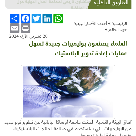
شذرات بيئية وتنموية...بنية تحتية وحلويات قبيحة
العناوين الداخلية
وحاكورة ونوبل وزيتون و"سيباط"
WhatsApp
LinkedIn
Twitter
Facebook
انشر
الرئيسية »
أحدث الأخبار البيئية
Email
Print
حول العالم
»
20 تشرين الأول 2024
العلماء يصنعون بوليميرات جديدة تسهل
عمليات إعادة تدوير البلاستيك
آفاق البيئة والتنمية- أعلنت جامعة أوساكا اليابانية عن تطوير نوع جديد
من البوليميرات التي ستستخدم في صناعة المنتجات البلاستيكية،
وتسهل عملية إعادة تدويرها.