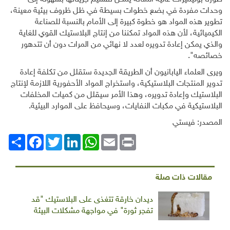
وحدات مفردة في بضع خطوات بسيطة في ظل ظروف بيئية معينة،
تطوير هذه المواد هو خطوة كبيرة إلى الأمام بالنسبة للصناعة
الكيميائية، لأن هذه المواد تمكننا من إنتاج البلاستيك القوي للغاية
والذي يمكن إعادة تدويره لعدد لا نهائي من المرات دون أن تتدهور
خصائصه".
ويرى العلماء اليابانيون أن الطريقة الجديدة ستقلل من تكلفة إعادة
تدوير المنتجات البلاستيكية، واستخراج المواد الأحفورية اللازمة لإنتاج
البلاستيك وإعادة تدويره، وهذا الأمر سيقلل من كميات المخلفات
البلاستيكية في مكبات النفايات، وسيحافظ على الموارد البيئية.
المصدر: فيستي
Print
Email
WhatsApp
LinkedIn
Twitter
انشر
Facebook
مقالات ذات صلة
ديدان خارقة تتغذى على البلاستيك "قد
تفجر ثورة" في مواجهة مشكلات البيئة