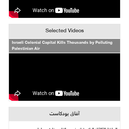
Selected Videos
Israeli Colonial Capital Kills Thousands by Polluting
Palestinian Air
آفاق بودكاست