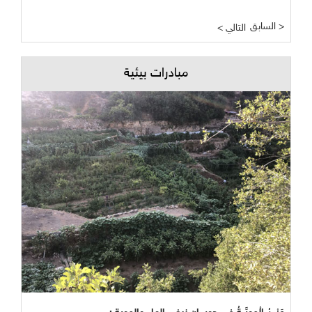
السابق >
< التالي
مبادرات بيئية