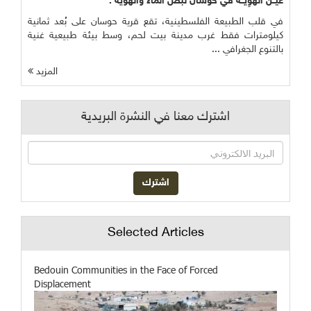
عَيْــنُ الْهوِيَّــةُ في حوسان نبض الماء والهوية :
في قلب الطبيعة الفلسطينية، تقع قرية حوسان على بُعد ثمانية
كيلومترات فقط غرب مدينة بيت لحم، وسط بيئة طبيعية غنية
بالتنوع الجغرافي ...
المزيد
اشترك معنا في النشرة البريدية
Selected Articles
Bedouin Communities in the Face of Forced
Displacement