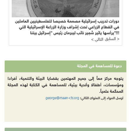
دورات تدريب إسرائيلية مصممة خصيصا للفلسطينيين العاملين
في القطاع الزراعي تحت إشراف وزارة الزراعة الإسرائيلية التي
يرأسها يائير شَمِير نائب ليبرمان رئيس "إسرائيل بيتنا"!!!
السابق >
< التالي
دعوة للمساهمة في المجلة
يتوجه مركز معاً إلى جميع المهتمين بقضايا البيئة والتنمية، أفرادا
ومؤسسات، أطفالا وأندية بيئية، للمساهمة في الكتابة لهذه المجلة
المحكّمة علمياً.
george@maan-ctr.org
ترسل المواد إلى العنوان التالي: