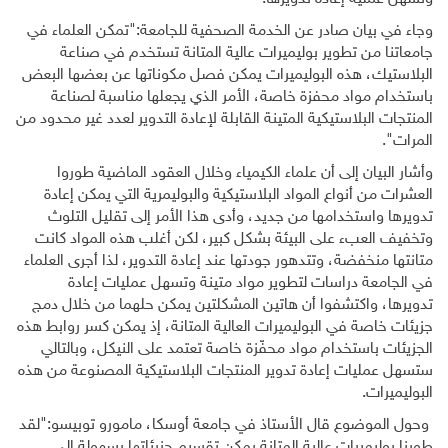
وجاء في بيان صادر عن الخدمة الصحفية للجامعة:"تمكن العلماء في
جامعاتنا من تطوير بوليميرات عالية المتانة تستخدم في صناعة
البلاستيك، هذه البوليميرات يمكن فصل مكوناتها عن بعضها البعض
باستخدام مواد محفزة خاصة، الأمر الذي يجعلها مناسبة لصناعة
المنتجات البلاستيكية المتينة القابلة لإعادة التدوير لعدد غير محدود من
المرات".
وأشار البيان إلى أن علماء الكيمياء وخلال العقود الماضية طوروا
العشرات من أنواع المواد البلاستيكية والبوليمرية التي يمكن إعادة
تدويرها واستخدامها من جديد، وأدى هذا الأمر إلى تقليل التلوث
وتخفيف العبء على البيئة بشكل كبير، لكن أغلب هذه المواد كانت
متانتها منخفضة، وتتدهور جودتها عند إعادة التدوير، لذا أجرى العلماء
في الجامعة دراسات لتطوير مواد متينة وتسهل عمليات إعادة
تدويرها، واكتشفوا أن هاتين المشكلتين يمكن حلهما من خلال دمج
جزيئات خاصة في البوليميرات العالية المتانة، إذ يمكن كسر روابط هذه
الجزيئات باستخدام مواد محفّزة خاصة تعتمد على النيكل، وبالتالي
ستسهل عمليات إعادة تدوير المنتجات البلاستيكية المصنوعة من هذه
البوليميرات.
وحول الموضوع قال الأستاذ في جامعة أوسكا، مامورو توبيسو:"لقد
طورنا بوليميرات عالية المتانة يمكن تقسيم جزيئاتها بسهولة إلى