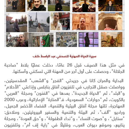
سيرة الحياة المهنية للصحفي عبد الباسط خلف
في مثل هذا الصيف قبل 26 عامًا، دخلت عمليًا بلاط "صاحبة
الجلالة"، وحصلت على أول أجر من المهنة التي تسكنني وأسكنها.
البداية والمران كانا في جريدتي "الفجر" و"الشعب" المقدسيتين،
وواصلت صقل التجارب في تلفزيون آفاق بنابلس وإذاعتي "الأحلام"
و"البلد"، ثم "الحياة الجديدة". بعدها في "الفنون" ومجلة "العربي"
بالكويت، ثم "حوارات" السعودية، فـ"المنارة" الإماراتية، وعرب 2000
المهاجرة، تلتها مجلة آفاق البيئية والتنمية، الفضاء الأخضر الجميل،
وراديو "ألف"، ثم البيئة والتنمية والسفير البيروتيتين، وملاحق:
"سنابل"، و"صوت النساء"، و"نداء الطفولة"، و"حق العودة"، ومجلة
ينابيع، وموقع ديوان العرب، وقليلاً في "راية إف أم"، وتلفزيون