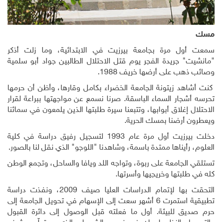
مسك
سمعت أول مرة بجامعة بيرزيت في الابتدائية، وما زلت أذكر
"مانشيت" جريدة الفجر يوم قتل الاحتلال الطالبين جواد أبو سلمية
وصائب ذهب على أرضها خريف 1988.
كنت أشاهد زيتونة الجامعة الخضراء بكامل وقارها، وأظن أن حرمها
تحرسه أشجار السماء الباسقة. صرنا نسمع عن مواجهتها ببراعة لقرار
الاحتلال إغلاق أبوابها، وتتبعنا سيرة طلبتها الذين يلمعون في سمائنا
ويعطرون أرضنا بمسك الحرية.
دخلت بيرزيت أول مرة عام 1993 لتسجيل رفيق دراسة في كلية
العلوم، رأيناها ممتدة باسمة، وشاهدنا "اللوجو" الذي نقل لنا بالصور.
تستلقي الجامعة على ربوة، وتواجه اللد ويافا والساحل، وتجمع الوطن
كله في طلبتها وخريجيها وأسرتها.
التحقت بها لإتمام الدراسات العليا صيف 2009، ونفذت دراسة
تطبيقية استمرت 6 أشهر سعت إلى الإسهام في تحويل الجامعة إلى
حرم صديق للبيئة. أول ما فعلته قبل الوصول إلى دائرة القبول