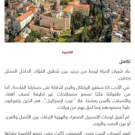
الناصرة
تكامل
عاد شريان الحياة ليربط من جديد بين شطري الفؤاد: الداخل المحتل
وجنين.
في الأدب كنا نستعير البرتقال والبحر للدلالة على خسارتنا الفادحة، أما
في طفولتنا فكنا نسمع مصطلحات غير لطيفة تصف أهلنا،
والتصقت بألسن بعضنا. فلا "عرب لإسرائيـل"، هم الذين يتفوقون
علينا بصمودهم وما لحق بهم من ويلات.
لم تُفرق لوحات التسجيل الصفراء والهوية الزرقاء، بين الأصل والفرع،
أو بين الجسد والروح.
إنهم أصحاب البيت ونحن الضيوف. كانت جنين تجمع الناصرة وقراها