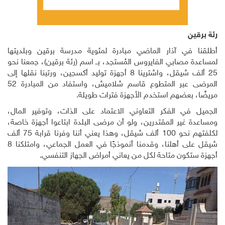
رئة برقين
أطلقنا في آذار الماضي مبادرة لمئوية مدرسة برقين وبلديتها
لمساعدة مصابي الفايروس المُستجد، بــ اسم (رئة برقين)، جمعنا نحو
25 ألف شيقل، واشترينا 8 أجهزة توليد أكسجين، ورتبنا نقلها إلى
المرضى عبر المتطوع قاسم شلاميش، واستفاد من المبادرة 52
مريضًا، بعضهم استخدم الأجهزة فترات طويلة.
الجميل في الفكر التعاوني الاعتماد على الذات، وتوفير المال،
ومساعدة غير المقتدرين، ولو أن مرضى البلدة ابتاعوا أجهزة خاصة،
لكلفتهم نحو 100 ألف شيقل، وهذا يعني أننا وفرنا قرابة 75 ألف
شيقل على أهلنا، وقدمنا أنموذجًا في العمل الجماعي، وامتلكنا 8
أجهزة ستكون متاحة لكل من يعاني أمراض الجهاز التنفسي.