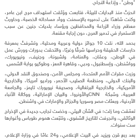
"وطن"، وإذاعة النجاح.
انحزتُ منذ البدايات للبيئة، فتابعت ووّثقت استهداف مرج ابن عامر،
وكنت شاهدًا على تدميره بالإسمنت ووأد مساحاته الخصبة، وحاورتُ
معظم وزراء الزراعة والمحافظين ورؤساء بلديات جنين عن سبب
الاستمرار في تدمير المرج، دون إجابة مقنعة.
بحمد الله، نلت 10 جوائز دولية وعربية ومحلية، وتشرفتُ بمعرفة
حارسات الحقيقة وحراسها شرقًا وغربًا، والتحقت بدورات وورش عمل
في الوطن، وعمّان، والمنامة، ولشبونة، وجنيف، ونيويورك،
وواشنطن، وإسطنبول، ودبي، وقاهرة المعز، وطوكيو بوابة الشمس.
وزرت مقرات الأمم المتحدة، ومجلس الأمن، وصندوق النقد الدولي،
والبنك الدولي، ومنظمة الصليب الأحمر، وراديو أمريكا، والخارجية
الأمريكية، والخارجية البرتغالية، وصحيفة نيويورك تايمز، والجامعة
العربية، وشبكة
CNN
والأونروا، والبيان الإماراتية، ووكالة الأنباء
الأردنية، وبعثات مصر وسوريا والجزائر والإمارات في واشنطن.
تعمّقت وما زلت؛ في الشأن البيئي، وخضت تجارب جديدة في الإخراج
الوثائقي، وانجرفت للتاريخ الشفوي، وتتبّعت هموم طوباس وأغوارها
ست سنوات.
بعد ربع قرن ويزيد في البيت الإعلامي، و24 عامًا في وزارة الإعلام،