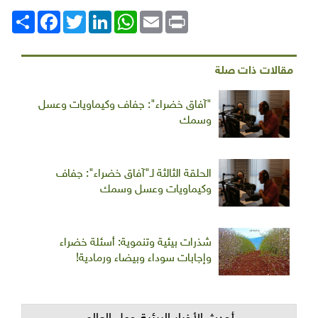
Print
Email
WhatsApp
LinkedIn
Twitter
انشر
Facebook
مقالات ذات صلة
"آفاق خضراء": جفاف وكيماويات وعسل
وسمك
الحلقة الثالثة لـ"آفاق خضراء": جفاف
وكيماويات وعسل وسمك
شذرات بيئية وتنموية: أسئلة خضراء
وإجابات سوداء وبيضاء ورمادية!