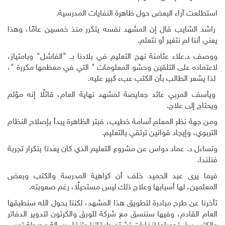
استطلعت آراء البعض حول ظاهرة النفايات المدرسية.
راشد الشايب قال إن المشهد نفسه يتكرر منذ خمسين عامًا، وهذا
يعني أننا لم نتغير أو نتعلم.
ووصف د.علاء عثامنة نهج التعليم في بلادنا بــ "الفاشل" وبامتياز،
لاعتماده على التلقين وحشو المعلومات " التي في معظمها مكررة "،
لذا يشعر الطالب بأن الكتب عبء كبير عليه.
ويأسف المربي عائد جعايصة لمشهد نهاية العام، قائلًا إنه مؤلم
ويحتاج إلى علاج.
ومن جهة نظر المعلم أسامة خطيب، فبتر الظاهرة يبدأ بإصلاح النظام
التربوي، وإيجاد قوانين ترتقي بالتعليم.
وتساءل د. عماد دواس عن مشروع التعليم الذي كان يعدنا بتكرار تجربة
فنلندا.
فيما يرى عبد الحميد خلف أن كراهية المدرسة والكتب وبعض
المعلمين، لها أسبابها وعلاج ذلك ليس مستحيلًا، رغم صعوبته.
تأخرنا عن طرح مبادرة لتطويق هذا المشهد، لكننا بحول الله سنطبقها
العام القادم، وفيها سننسق مع شركة للورق والكرتون لتدوير الدفاتر