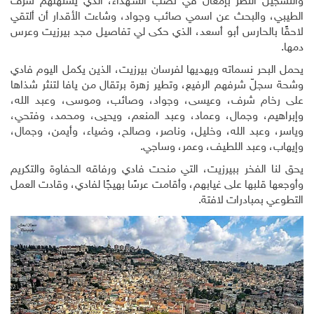
والتسجيل النظر بإمعان في نصب الشـهداء، الذي يستهلّهم شرف
الطيبي، والبحث عن اسمي صائب وجواد، وشاءت الأقدار أن ألتقي
لاحقًا بالحارس أبو أسعد، الذي حكى لي تفاصيل مجد بيرزيت وعرس
دمها.
يحمل البحر نسماته ويهديها لفرسان بيرزيت، الذين يكمل اليوم فادي
وشحة سجلّ شرفهم الرفيع، وتطير زهرة برتقال من يافا لتنثر شذاها
على رخام شرف، وعيسى، وجواد، وصائب، وموسى، وعبد الله،
وإبراهيم، وجمال، وعماد، وعبد المنعم، ويحيى، ومحمد، وفتحي،
وياسر، وعبد الله، وخليل، وناصر، وصالح، وضياء، وأيمن، وجمال،
وإيهاب، وعبد اللطيف، وعمر، وساجي.
يحق لنا الفخر ببيرزيت، التي منحت فادي ورفاقه الحفاوة والتكريم
وأوجعها قلبها على غيابهم، وأقامت عرسًا بهيجًا لفادي، وقادت العمل
التطوعي بمبادرات لافتة.