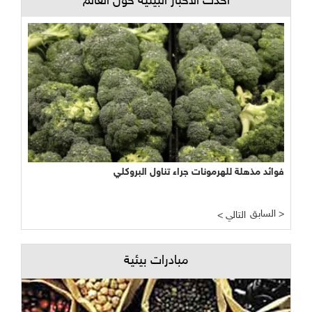
أحدث الأخبار البيئية حول العالم
فوائد مذهلة للهرمونات جراء تناول البروكلي
السابق >
< التالي
مبادرات بيئية