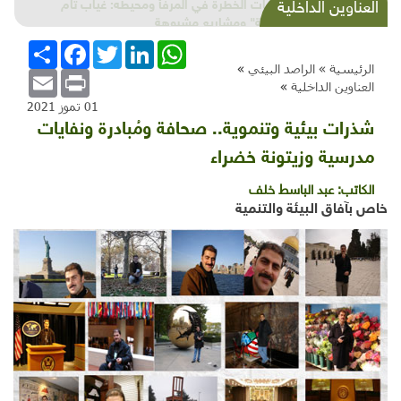
النفايات الخطرة في المرفأ ومحيطه: غياب تام
العناوين الداخلية
لـ"البيئة" ومشاريع مشبوهة
WhatsApp
LinkedIn
Twitter
Facebook
انشر
الرئيسية »
الراصد البيئي
»
Email
Print
العناوين الداخلية
»
01 تموز 2021
شذرات بيئية وتنموية.. صحافة ومُبادرة ونفايات
مدرسية وزيتونة خضراء
الكاتب:
عبد الباسط خلف
خاص بآفاق البيئة والتنمية