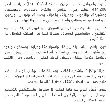
وحيفا والجولان، خسرت جنين بعد نكبة 1948 (14) قرية مساحتها
268
,
414 دونما هي: المنسي، وزلفة، ومعاوية، ومصمص،
ومشيرفة، واللجون، ومقيبلة، والمزار، وصندلة، ونورس، وزرعين،
وبرطعة الغربية، وسالم، وأم الفحم، التي تنافس والدتها جنين.
كنا نرى القادمين من الجولان السوري بلهجاتهم الجميلة، ولباسهم
التقليدي، وشواربهم المميزة، وصرنا نميز بين لهجات الشمال عن
المثلث وحيفا.
حين نراهم نسترد برتقال يافا، وأسوار عكا وجزارها وسمكها، ونعود
إلى بشارة الناصرة، ونعتلي إسكندر أم الفحم، ونؤسر بسهول زرعين،
ونشمخ بكرمل حيفا، ونعيش كبرياء الجليل، ونلمس رمال النقب
البعيد.
"خيتا" و"خيّا"، وتشديد القاف، ومد الكلمات، وقلب الهاء إلى ألف،
وتحويل الضمير هم إلى هن، والإطاحة بالميم لصالح النون، وغيرها
مزيج جميل من لهجات تشكل لوحة لعُشاق فلـسطين.
يعود الأهل اليوم عبر حاجز الجلمة لا معبرها، ونستقبلهم بالترحاب،
فهم ليسوا قوة شرائية بل امتدادات الروح التي تبعث الحياة في
الجسد المكلوم الواحد.