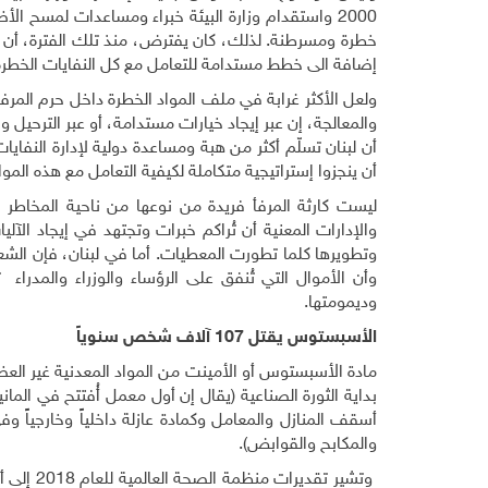
2000 واستقدام وزارة البيئة خبراء ومساعدات لمسح الأ
خطرة ومسرطنة. لذلك، كان يفترض، منذ تلك الفترة، أن تكو
إضافة الى خطط مستدامة للتعامل مع كل النفايات الخطرة
ولعل الأكثر غرابة في ملف المواد الخطرة داخل حرم المرفأ و
والمعالجة، إن عبر إيجاد خيارات مستدامة، أو عبر الترحيل 
أن لبنان تسلّم أكثر من هبة ومساعدة دولية لإدارة النفايات
أن ينجزوا إستراتيجية متكاملة لكيفية التعامل مع هذه المواد
ليست كارثة المرفأ فريدة من نوعها من ناحية المخاطر 
والإدارات المعنية أن تُراكم خبرات وتجتهد في إيجاد الآل
وتطويرها كلما تطورت المعطيات. أما في لبنان، فإن الشع
وأن الأموال التي تُنفق على الرؤساء والوزراء والمدر
وديمومتها
.
الأسبستوس يقتل 107 آلاف شخص سنوياً
مادة الأسبستوس أو الأمينت من المواد المعدنية غير العضو
أسقف المنازل والمعامل وكمادة عازلة داخلياً وخارجياً 
والمكابح والقوابض).