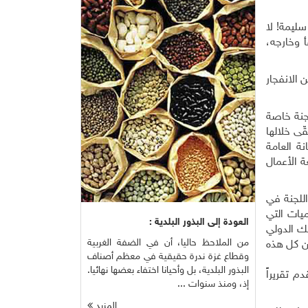
سليمة! لا
 وخارجه،
 الانفجار
جنة خاصة
قّى خلالها
نة العامة
جيان لمتابعة الأعمال
اللجنة في
ميات التي
العودة إلى البذور البلدية :
نك الدولي
من الملاحظ حاليا، أن في الضفة الغربية
ن كل هذه
وقطاع غزة ندرة حقيقية في معظم أصناف
البذور البلدية، بل وأحيانا اختفاء بعضها نهائيا.
م تقريراً
إذ، ومنذ سنوات ...
المزيد