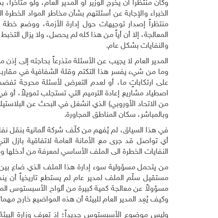
وكان منتظراً أن يخرج الوزير أو المدير العام، ولو متأخرا
الخبراء والإجابة عن أسئلتهم بشأن مخاطر المواد الخطرة ا
منتظراً إصدار توجيهات حول إدارة الأزمة، ووضع خطة 
المعالجة، إلا أن أياً من هذا كله لم يحصل، ولا يزال التخب
والنفايات بشكل عام
.
المدير العام لا يجيب عن الأسئلة متذرعاً بحاجته إلى إذن م
وما من شيء يفسر هذا التكتم وقلة الشفافية في مقاربة 
على ارتكاباتٍ ما، أو لعدم التعرض لأسئلة محرجة تفضح 
اصطياد مشاريع إعادة الترميم التي تستجلب تمويلاً، أو 
من الاتحاد الأوروبي) الذي انشغل في البحث عن البلاستي
وبالمباشر، سكان المناطق المجاورة
.
في هذا السياق، لم يُفهم من كلّف شركة ألمانية بنقل نف
أي تواصل قد جرى مع الأمانة العامة لاتفاقية بازل ا
النفايات الخطرة الى الملف الأساسي لمعرفة من أدخلها 
من يتحمل مسؤولية سوء إدارة هذا الملف الذي ضاع بين رئ
مستقيل سلّم الملف لمدير عام لم يستطع تاريخياً أن ي
مسؤولاً عن معالجة كمية كبيرة من ألواح الأسبستوس الم
وكيف يُعِد المدير العام للبيئة أن هذه المواضيع خارج مهما
وليس موضوع الأسبستوس جديداً؛ إذ تعرف وزارة البيئة