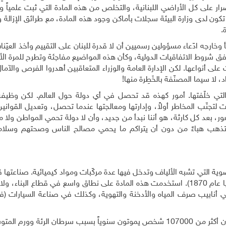
ضرار على كل الأراضي اللبنانية، والتخلص من هذه المادة التي ثبت علمياً وعال
ن لدى وزارة البيئة سجلات بأماكن وجود هذه المادة، مع طرائق الإزالة و
.
خارجه ادّعاء مسؤولين رسميين أن لا قدرة للبنان على التقييم وأخذ العيّنات
وفق شروط الاتفاقيات الدولية، وكأن هذه المواضيع مفاجئة وتطرح للمرة الأو
 على أنواعها. لكن الإدارة العامة والوزراء المتعاقبين أهدروا الفرص والآم
، لا سيما المصنّفة بالخَطِرة منها
!
التي خلّفتها. أمور كهذه قد تحصل في أي دولة حول العالم. لكن وظيفة 
يات لتجنّب المخاطر أولاً، وإدارتها ومعالجتها عندما تحصل، وتعديل القوان
ور، بعد كل كارثة، هو أننا نبدأ من جديد، وأن لا دولة تحمي المواطن ول
اء تذهب هباءً من دون أن يتراكم ما يحمي مصالح الناس وصحتهم وسلامة
ية التي تشبه الألياف وتدخل فيها عدة مركّبات ومواد كيميائية. صناعتها 
بداية الثورة الصناعية (يقال إن أول معمل أُفتتح في المانيا عام 1870). استخدمت هذه المادة على نطاق واسع في قطاع ا
وفي أنابيب صرف المياه والأدخنة والتهوية، وكذلك في صناعة السيارات (ف
وتشير تقديرات منظمة الصحة العالمية للعام 2018 إلى أن أكثر من 107000 شخص يموتون سنوياً بسبب سرطان الرئة 