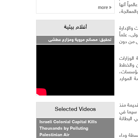
مياً أنها
more
المعالجة،
أفلام بيئية
 والإدارة
لى، علماً
تحقيق: مصانع مروية ومزارع عطشى
ال من دون
الوزارات
ين والخطط
ا مؤسسات،
 الموارد
قديمة منذ
Selected Videos
لبناء، ولا سيما في
ي البطانة
Israeli Colonial Capital Kills
Thousands by Polluting
Palestinian Air
وورم المتوسطة وداء