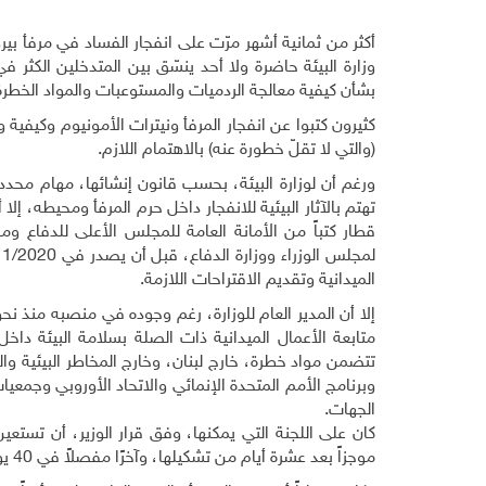
أكثر من ثمانية أشهر مرّت على انفجار الفساد في مرفأ بير
وزارة البيئة حاضرة ولا أحد ينسّق بين المتدخلين الكث
بشأن كيفية معالجة الردميات والمستوعبات والمواد الخطرة 
كثيرون كتبوا عن انفجار المرفأ ونيترات الأمونيوم وكيفية و
(والتي لا تقلّ خطورة عنه) بالاهتمام اللازم.
ورغم أن لوزارة البيئة، بحسب قانون إنشائها، مهام محد
تهتم بالآثار البيئية للانفجار داخل حرم المرفأ ومحيطه، إلا 
قطار كتباً من الأمانة العامة للمجلس الأعلى للدفاع ومن 
الميدانية وتقديم الاقتراحات اللازمة
.
إلا أن المدير العام للوزارة، رغم وجوده في منصبه منذ 
متابعة الأعمال الميدانية ذات الصلة بسلامة البيئة داخل
تتضمن مواد خطرة، خارج لبنان، وخارج المخاطر البيئية و
وبرنامج الأمم المتحدة الإنمائي والاتحاد الأوروبي وجمعي
الجهات
.
كان على اللجنة التي يمكنها، وفق قرار الوزير، أن تستعي
موجزاً بعد عشرة أيام من تشكيلها، وآخرًا مفصلاً في 40 يوماً.