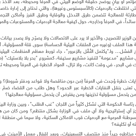
ً، بمؤتمر أو بيانٍ يوضح حقيقة الوضع البيئي في المرفأ ومحيطه، بعد الأخذ
لتي اختلطت بالردميات (كالأسبستوس وغيرها)، والتي تحتاج إلى إدارة خاصة
طارئة للمعالجة تتضمن طرق التدخل والوقاية وطرق الفرز وأماكن التجم
ط سائداً، في المرفأ وخارجه، حول كيفية معالجة الردميات والمستوعبات والمو
ن الوزير للتصريح، والأخير لا يرد على الاتصالات ولا يصرّح ولا يصدر بيانات
هذا الملف (وغيره من الملفات البيئية الحساسة) سوى قلة المسؤولية، أو
الفشل… ولـ"يكتمل النُقُل بالزعرور"، جاء تورط معظم المنظمات البيئية
في مشاريع "مدعومة" لتنفيذ مشاريع سخيفة، كمشروع "بحر بلا بلاستيك" (م
ك في البحر، في وقت كانت، ولا تزال، المواد الخطرة في المرفأ ومحيطه ت
ايات خطرة وُجدت في المرفأ (من دون مناقصة ولا قواعد ودفتر شروط)؟ وإ
لتي تعنى بنقل النفايات الخطرة عبر الحدود؟ وهل طلب من القضاء ضمّ
ومن يتحمل مسؤولية تخزينها ومن يفترض أن يتحمل مسؤولية معالجتها؟
اسة الحكومة التي تشكل كثيراً من اللجان "غب الطلب"، وبين وزارة البيئ
نجز أي إستراتيجية ولا أي ملف في الوزارة بشكل منتظم؟ ومن كان من هذ
سرطنة المرمية مع الردميات قرب الاماكن السكنية، ولا سيما في منطقة ا
ته أو تكليفه؟
 مخاطره جيداً منذ منتصف التسعينيات، وبعد إقفال معمل الأمينت في