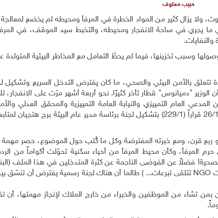
حبيب معلوف
وت، ولا يزال كثير من المواد الخطرة في المرفأ ومحيطه لم يخضع لمعالجة 
ر في ما يجري في ساحة الانفجار ومحيطه، والتخبط سيد الموقف، في المرفأ
والنفايات.
صولها وسبب تخزينها، فيما لم يحظَ التعامل مع المخاطر البيئية المتولدة عن
دة تتعلق بالأمن البيئي والصحي، ما كان يفترض التدخل السريع وتشكيل ل
أن الوزير "دميانوس" قطار تأخر كثيرًا. نحو أربعة أشهر مرّت على الانفجار، تل
المدعي العام التمييزي والنيابة العامة التمييزية والمحقق العدلي والأما
لمجلس الوزراء ووزارة الدفاع، قبل أن يصدر في 26/11/2020 قراراً (229/1) بتشكيل لجنة برئاسة مدير عام البيئة برج هت
نحو ربع قرن، ومع خبرته المفترضة وكل ما كُتب حول الموضوع، حصر مهمة 
 حرم المرفأ، وكأن محيط المرفأ من أحياء سكنية تحوّلت أكواماً من الرد
الصحية! فضلاً عن الفوضى الناجمة عن كثرة المتدخلين في هذا الملف (الب
ات
NGO
تتلقى تبرعات
...
) طالما أن هناك لجنة رسمية يفترض أن تنسّق بي
ن بمن تشاء من الموظفين والخبراء من خارج الملاك لإنجاز مهمتها، أن تقد