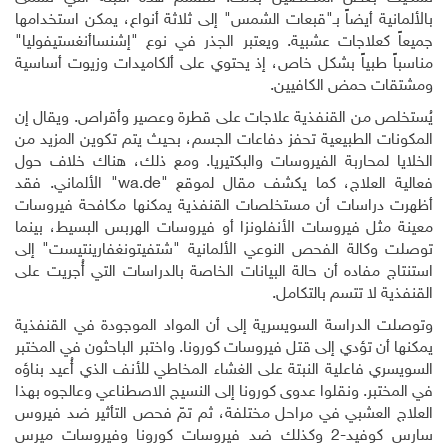
بالألمانية أيضاً بـ"قبعات الشمس" إلى ثلاثة أنواع، يمكن استخدامها
جميعاً كعلاجات عشبية. ويعتبر الجذر في نوع "إشنساأنغستيفوليا"
مناسباً طبياً بشكل خاص، إذ يحتوي على ألكاميدات وزيوت أساسية
ومشتقات حمض الكافيين.
يُستخلص من القنفذية علاجات على قطرة وعصير وأقراص. ويقال إن
المكونات الطبيعية تحفز دفاعات الجسم، بحيث يتم تكوين المزيد من
الخلايا لمحاربة الفيروسات والبكتيريا. ومع ذلك، هناك خلاف حول
فعالية العلاج، كما يكشف مقال لموقع "
wa.de
" الألماني. فقد
أظهرت دراسات أن مستخلصات القنفذية يمكنها مكافحة فيروسات
معينة مثل فيروسات الأنفلونزا أو فيروسات الهربس البسيط، بينما
توصلت وكالة الفحص النوعي الألمانية "شتفيتونغفارينتيست" إلى
استنتاج مفاده أن حالة البيانات الخاصة بالدراسات التي أُجريت على
القنفذية لا تتسم بالتكامل.
وتوصلت الدراسة السويسرية إلى أن المواد الموجودة في القنفذية
يمكنها أن تؤدي إلى قتل فيروسات كورونا. واختبر الباحثون في المختبر
السويسري فاعلية النبتة على الغشاء المخاطي للأنف الذي أُعيد بناؤه
في المختبر. ونقلوا عدوى كورونا إلى النسيج الاصطناعي وعالجوه بهذا
العلاج العشبي في مراحل مختلفة، ثم تمّ فحص التأثير ضد فيروس
سارس كوفيد-2 وكذلك ضد فيروسات كورونا وفيروسات ميرس