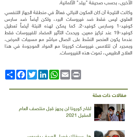
الأخرى، بحسب صحيفة "بيلد" الألمانية.
وكانت النتيجة أن كان المكون النباتي فعالاً في منطقة الجهاز التنفسي
العلوي ليس فقط ضد فيروسات البرد، ولكن أيضاً ضد سارس
كوفيد-1 وسارس كوفيد-2. كما يمكن لهذه النبتة أيضاً تعطيل
كوفيد-19 عند تركيز معين. ويحدث التأثير المضاد للفيروسات فقط
عندما يكون العنصر النشط على اتصال مباشر مع مسببات المرض،
وبمجرد أن تتلامس فيروسات كورونا مع المواد الموجودة في هذا
العلاج الطبيعي، تموت هذه الفيروسات.
Print
Email
WhatsApp
LinkedIn
Twitter
انشر
Facebook
مقالات ذات صلة
لقاح كورونا لن يجهز قبل منتصف العام
المقبل 2021
هل سيفتك فصل الصيف بفيروس