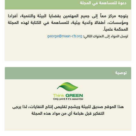
دعوة للمساهمة في المجلة
يتوجه مركز معاً إلى جميع المهتمين بقضايا البيئة والتنمية، أفرادا
ومؤسسات، أطفالا وأندية بيئية، للمساهمة في الكتابة لهذه المجلة
المحكّمة علمياً.
george@maan-ctr.org
ترسل المواد إلى العنوان التالي:
توصية
هذا الموقع صديق للبيئة ويشجع تقليص إنتاج النفايات، لذا يرجى
التفكير قبل طباعة أي من مواد هذه المجلة