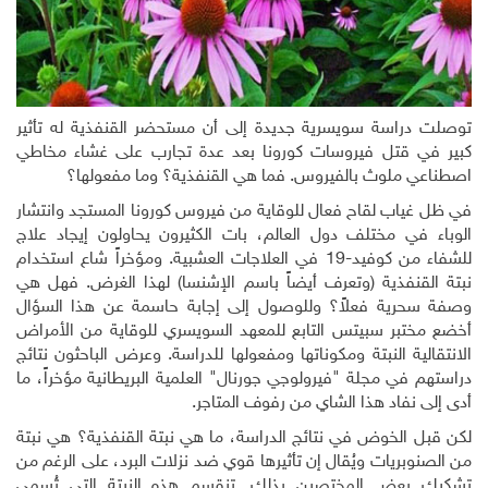
توصلت دراسة سويسرية جديدة إلى أن مستحضر القنفذية له تأثير
كبير في قتل فيروسات كورونا بعد عدة تجارب على غشاء مخاطي
اصطناعي ملوث بالفيروس. فما هي القنفذية؟ وما مفعولها؟
في ظل غياب لقاح فعال للوقاية من فيروس كورونا المستجد وانتشار
الوباء في مختلف دول العالم، بات الكثيرون يحاولون إيجاد علاج
للشفاء من كوفيد-19 في العلاجات العشبية. ومؤخراً شاع استخدام
نبتة القنفذية (وتعرف أيضاً باسم الإشنسا) لهذا الغرض. فهل هي
وصفة سحرية فعلاً؟ وللوصول إلى إجابة حاسمة عن هذا السؤال
أخضع مختبر سبيتس التابع للمعهد السويسري للوقاية من الأمراض
الانتقالية النبتة ومكوناتها ومفعولها للدراسة. وعرض الباحثون نتائج
دراستهم في مجلة "فيرولوجي جورنال" العلمية البريطانية مؤخراً، ما
أدى إلى نفاد هذا الشاي من رفوف المتاجر.
لكن قبل الخوض في نتائج الدراسة، ما هي نبتة القنفذية؟ هي نبتة
من الصنوبريات ويُقال إن تأثيرها قوي ضد نزلات البرد، على الرغم من
تشكيك بعض المختصين بذلك. تنقسم هذه النبتة التي تُسمى