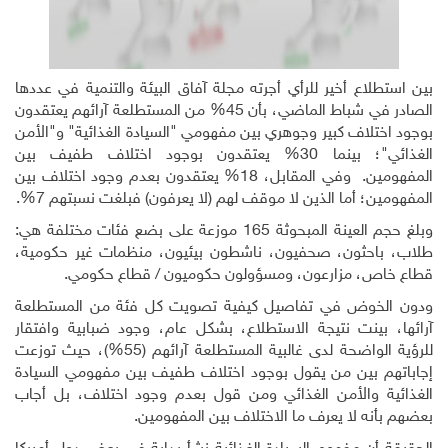
بين استطلاع أخير للرأي أجرته مجلة آفاق البيئة والتنمية في عددها
الصادر في شباط الماضي، بأن 45% من المستطلعة آرائهم يعتقدون
بوجود اختلاف كبير وجوهري بين مفهومي "السيادة الغذائية" و"الأمن
الغذائي"؛ بينما 30% يعتقدون بوجود اختلاف طفيف بين
المفهومين. وفي المقابل، 18% يعتقدون بعدم وجود اختلاف بين
المفهومين؛ أما الذين لا موقف لهم (لا يعرفون) فبلغت نسبتهم 7%.
وبلغ حجم العينة المبحوثة 165 موزعة على بضع فئات مختلفة هي:
طلاب، باحثون، صحفيون، ناشطون بيئيون، منظمات غير حكومية،
قطاع خاص، مزارعون، ومسؤولون حكوميون / قطاع حكومي.
ودون الخوض في تفاصيل كيفية تصويت كل فئة من المستطلعة
آرائها، بينت نتيجة الاستطلاع، بشكل عام، وجود ضبابية وافتقار
للرؤية الواضحة لدى غالبية المستطلعة آرائهم (55%)، حيث توزعت
إجاباتهم بين من يقول بوجود اختلاف طفيف بين مفهومي السيادة
الغذائية والأمن الغذائي ومن قول بعدم وجود اختلاف، بل أجاب
بعضهم بأنه لا يعرف ما الاختلاف بين المفهومين.