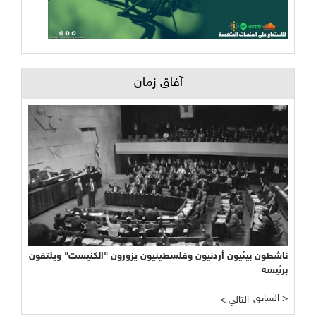
آفاق زمان
ناشطون بيئيون أردنيون وفلسطينيون يزورون "الكنيست" ويلتقون
برئيسه
السابق >
< التالي