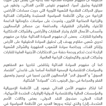
الحقيقة أن مفهوم السيادة الغذائية نشأ بداية في بعض دول أميركا
اللاتينية وشرق أسيا، كمفهوم نقيض للأمن الغذائي، وتطور في
سياق الحركات الفلاحية الشعبية الثورية التي حررت مساحات الأراضي
الزراعية من براثن الأنظمة السياسية المستبدة والشركات الغذائية
والزراعية الصناعية الكبرى، وتمردت على سياسات حكوماتها الداعمة
للأغنياء والشرائح الطفيلية، والمدافعة عن مصالح الرأسماليين
وأصحاب الأعمال الكبار وتجار العقارات والأراضي والشركات الاحتكارية
والعابرة للقارات. بمعنى أن مفهوم السيادة الغذائية عبارة عن مفهوم
تحرري شعبي مقاوم يهدف إلى تحقيق السيادة الحقيقية على الأرض
وإنتاج الغذاء، وبخاصة سيادة الشعوب المقهورة والشرائح الشعبية
الرازحة تحت تحكم ورحمة حفنة من الاحتكارات الأجنبية العابرة للقارات
وشركات البذور والكيماويات الزراعية العالمية.
كما أن مفهوم السيادة الغذائية يتناقض تناحريا مع المفاهيم
والسياسات الاقتصادية الرسمية القائمة أساسا على قاعدتي "اقتصاد
السوق" و"السوق الحر" الرأسماليين اللذين تسببا في ترسيخ وتعميق
الفقر والمجاعة في دول الجنوب ذات "السيادة" الشكلية.
أما ابتكار مفهوم الأمن الغذائي فيعود إلى الأنظمة الإمبريالية
والمؤسسات المالية والاقتصادية الدولية (الولايات المتحدة الأميركية،
البنك الدولي، صندوق النقد الدولي، بعض وكالات الأمم
المتحدة...إلخ.) والذي تبنته بدورها العديد من الأنظمة السياسية في