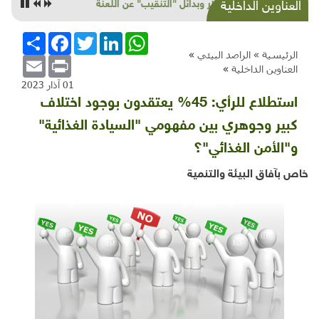
عمّان والمنامة: 4 شبان ينحازون للبيئة بمنتجات
العناوين الداخلية
عضوية
WhatsApp
LinkedIn
Twitter
Facebook
انشر
الرئيسية »
الراصد البيئي
»
Email
Print
العناوين الداخلية
»
01 آذار 2023
استطلاع للرأي: 45% يعتقدون بوجود اختلاف
كبير وجوهري بين مفهومي "السيادة الغذائية"
و"الأمن الغذائي"؟
خاص بآفاق البيئة والتنمية