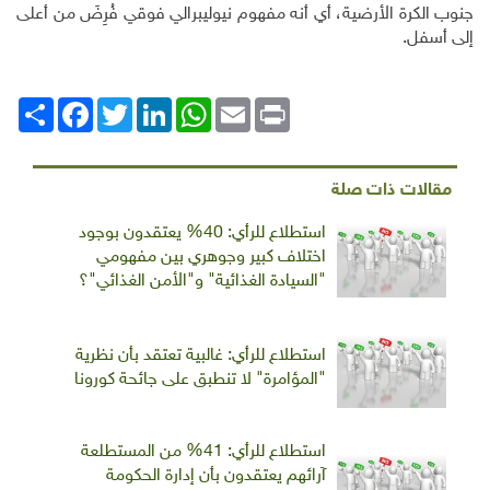
جنوب الكرة الأرضية، أي أنه مفهوم نيوليبرالي فوقي فُرِضَ من أعلى
إلى أسفل.
Print
Email
WhatsApp
LinkedIn
Twitter
انشر
Facebook
مقالات ذات صلة
استطلاع للرأي: 40% يعتقدون بوجود
اختلاف كبير وجوهري بين مفهومي
"السيادة الغذائية" و"الأمن الغذائي"؟
استطلاع للرأي: غالبية تعتقد بأن نظرية
"المؤامرة" لا تنطبق على جائحة كورونا
استطلاع للرأي: 41% من المستطلعة
آرائهم يعتقدون بأن إدارة الحكومة