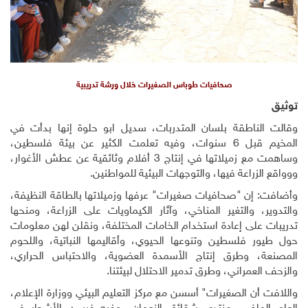
صحافيات طوباس الصغيرات خلال ورشة تدريبية
توثيق
وقالت الناطقة بلسان المتدربات، سديل ابو حلوة إنها بدأت في
المخيم قبل 6 سنوات، وفيه تعلمت الكثير عن بيئة فلسطين،
وساهمت مع زميلاتها في إنتاج 3 أفلام وثائقية عن عطش الأغوار،
ووواقع الزراعة فيها، والتوجهات البيئية للمواطنين.
وأضافت: إن "صحافيات صغيرات" عرفها وزميلاتها بالطاقة النظيفة،
والتدوير، والتغير المناخي، وآثار الكيماويات على الزراعة، ومنحها
تدريبات على إعادة استخدام الخامات المختلفة، ونقلن لهن معلومات
حول طيور فلسطين وتنوعها الحيوي، وأقاليمها النباتية، واللحوم
المصنعة، وطرق إنتاج الأسمدة العضوية، والاحتباس الحراري،
والزحف العمراني، وطرق تدمير الاحتلال لبيئتنا.
واللافت أن الصغيرات" أسسن مع مركز التعليم البيئي ووزارة الإعلام،