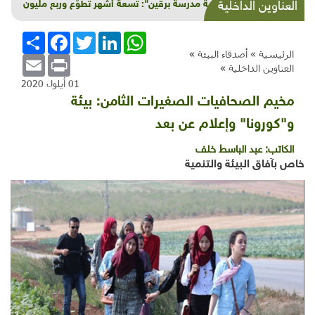
"مئوية مدرسة برقين": تسعة أشهر تطوّع وربع مليون
العناوين الداخلية
شيقل
WhatsApp
LinkedIn
Twitter
Facebook
انشر
الرئيسية »
أصدقاء البيئة
»
Email
Print
العناوين الداخلية
»
01 أيلول 2020
مخيم الصحافيات الصغيرات الثامن: بيئة
و"كورونا" وإعلام عن بعد
الكاتب:
عبد الباسط خلف
خاص بآفاق البيئة والتنمية