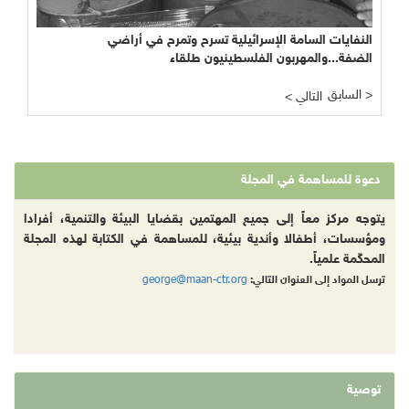
النفايات السامة الإسرائيلية تسرح وتمرح في أراضي
الحقائق المستورة عن "القنبلة النووية" الموقوتة في حيفا
والسيناريوهات الإسرائيلية
الضفة...والمهربون الفلسطينيون طلقاء
السابق >
< التالي
دعوة للمساهمة في المجلة
يتوجه مركز معاً إلى جميع المهتمين بقضايا البيئة والتنمية، أفرادا
ومؤسسات، أطفالا وأندية بيئية، للمساهمة في الكتابة لهذه المجلة
المحكّمة علمياً.
george@maan-ctr.org
ترسل المواد إلى العنوان التالي:
توصية