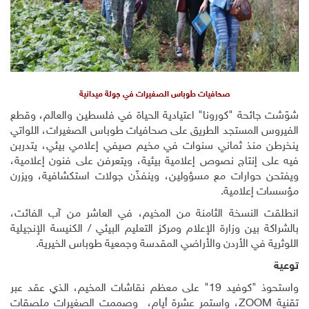
صحافيات طوباس الصغيرات في جولة ميدانية
شوّشت جائحة "كورونا" اعتيادية الحياة في فلسطين والعالم، وقطع
الفيروس المستجد الطريق على صحافيات طوباس الصغيرات، اللواتي
ينخرطن منذ ثماني سنوات في مخيم صيفي إعلامي بيئي، يتدربن
فيه على إنتاج نصوص إعلامية بيئية، ويتعرفن على فنون إعلامية،
ويفتحن حوارات مع مسؤولين، وينفذّن جولات استكشافية، ويزرن
مؤسسات إعلامية.
انطلقت النسخة الثامنة من المخيم، في العاشر من آب الفائت،
بالشراكة بين وزارة الإعلام ومركز التعليم البيئي / الكنيسة الإنجيلية
اللوثرية في الأردن والأراضي المقدسة وجمعية طوباس الخيرية.
توعية
واستحوذ "كوفيد 19" على معظم نقاشات المخيم، الذي عقد عبر
تقنية
ZOOM
، واستمر عشرة أيام، وصممت الصغيرات ملصقات