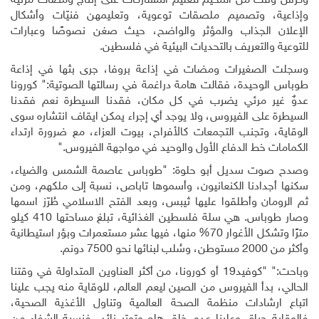
وكرس وقتٌ من المخيم لتعليم المشاركات على إنتاج ومضات مرئية
وإذاعية، وتصميم ملصقات توعوية، وتعليمهن فنيّات وأشكال
الإعلان الجذاب والمؤثر والواضح، حيث صغن نصوصًا وعبارات
للتوعية والتعريف بالتحديات البيئية في فلسطين.
وسجلت الصغيرات ومضات في إذاعة بروفا، جرى بثها في إذاعة
طوباس الوحيدة، فقالت هامة دراغمة في رسالتها الصوتية:" كورونا
عدوٌ غير مرئي يضرب في كل مكان، فقدنا السيطرة نعم فقدنا
السيطرة على الفيروس، ولا يوجد أي إجراء يمكن ايقاف انتشاره سوى
الوقاية، وتجنب التجمعات كالأفراح، بيوت العزاء، مع ضرورة ارتداء
الكمامات خط الدفاع الأول والوحيد في مواجهة الفيروس."
وصدح صوت سديل أبو حلوة: "طوباس عاصمة الشمس والضياء،
سكنها أجدادنا الكنعانيون، وأسموها تاباص، نسبة إلى ملكهم، ومن
ثم الرومان وأطلقوا عليها ثيبس، وبعد الفتح الاسلامي طُرّز اسمها
وصار طوباس. هي سلة فلسطين الغذائية، تبلغ مساحتها 410 كيلو
مترًا وتشكل الأغوار 70% منها، فيها عشر مستعمرات وبؤر استيطانية
وأكثر من 2000 مستوطن، وسُلب لبنائها نحو 7500 دونم.
وباحت:"
"
كوفيد19 أو كورونا، من أكثر العناوين المتداولة في وقتنا
الحالي، بدأ الفيروس من الصين ليعم العالم، للوقاية منه يجب علينا
اتباع ارشادات منظمة الصحة العالمية وتناول الأغذية الصحية،