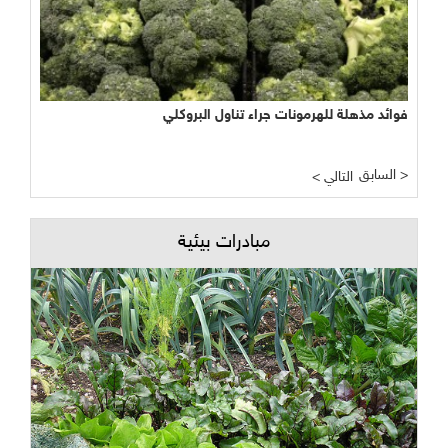
فوائد مذهلة للهرمونات جراء تناول البروكلي
نجاح مبشر وواعد لتجربة الأراضي الرطبة المصطنعة في معالجة
المياه
السابق >
< التالي
مبادرات بيئية