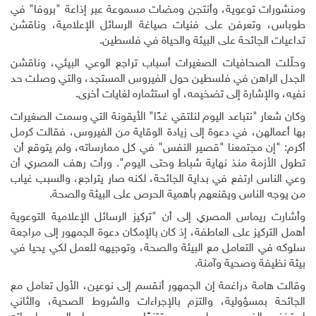
ومنشورات توعوية، وأنتجن ومضات مسموعة عبر إذاعة "بروفا" في
طوباس، وتعرفن على فنيات صياغة الرسائل الإعلامية، وناقشن
تداعيات الجائحة على البيئة والحياة في فلسطين.
وحلّلت الصحافيات الصغيرات أسباب تراجع الوعي البيئي، وناقشن
الجدل الراهن في فلسطين حول الفيروس المستجد، والتي وصلت حد
نفيه، والإشارة إلى تضخيمه، أو استثماره لغايات أخرى.
وكان شعار "نتباعد اليوم لنلتقي غدًا" الأيقونة التي وسمت الصغيرات
بها أعمالهن، في دعوة إلى زيادة الوقاية من الفيروس، فقالت كرمل
أكرم: "إن مجتمعنا "قصير النفس" في كل ممارساته، ولم يتوقع أن
تطول الأزمة منذ نهاية شباط وحتى اليوم". ورأت رهف المصري أن
وعي الناس ارتفع في بداية الجائحة، لكنه صار يتراجع، والسبب غياب
من يوجه الناس ويقنعهم بأهمية الحرص على البيئة والصحة.
وأشارت ريماس المصري إلى أن "تركيز الرسائل الإعلامية التوعوية
أهمل التركيز على العاطفة، إذ كان بالإمكان دعوة الجمهور إلى مراجعة
سلوكه في التعامل مع البيئة والصحة، وتوجيهه للعمل لكي يحيا في
بيئة نظيفة وصحية وآمنة.
وقالت هامة دراغمة إن الجمهور أنقسم إلى نوعين، الأول تعامل مع
الجائحة بمسؤولية، والتزم بالإجراءات والشروط الصحية، والثاني