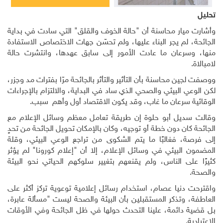
تحليل
وأشارت ميار محاسنة أن "حالة الخوف والقلق" التي سادت في بداية
الجائحة، لم يجر البناء عليها، ولم تحسّن جهات الاختصاص الاستفادة
منها، وسرعان ما عادت الأمور إلى سابق عهدها، وانتشرت حالة
لامبالاة.
ووصفت لجين محاسنة بأن التأثير والتأثر بالجائحة مرّا بفترات مد وجزر،
لكن الوعي البيئي والصحي الذي ساد في البداية، والالتزام بالإجراءات
الوقائية سرعان ما غاب، وقد يكون الاقتصاد أول وأهم سبب.
وقالت سديل أبو حلوة إن طريقة تعامل معظم وسائل الإعلام مع
الجائحة كان دون خطة أو توجيه، وكان بالإمكان تحويل الجائحة من تحدٍ
إلى فرصة، فغالبًا ما يتم الشكوى من تراجع الوعي البيئي، وقلة
المضمون البيئي في وسائل الإعلام، إلا أن "إعلام كورونا" لم يؤثر
كثيرًا على الناس، ولم يقنعهم بتغيير سلوكهم الحياتي نحو البيئة
والصحة.
واقترحت دنيا عصام، استخدام رسائل إعلامية توعوية تركز أكثر على
العاطفة، وتذكر المستقبلين بأن البيئة والصحة ليست "مسألة عابرة،
بل قضية دائمة، علينا التحدث حولها في ظل الجائحة وفي الأوقات
الاعتيادية.