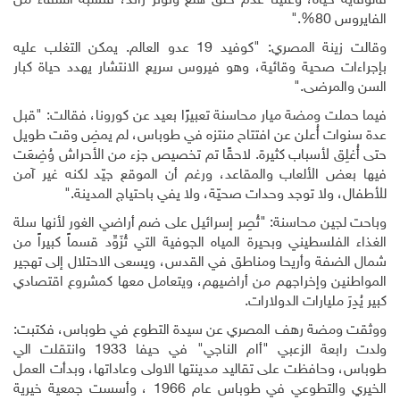
فالوقاية حياة، وعلينا عدم خلق هلع وتوتر زائد، فنسبة الشفاء من
الفايروس 80
%
."
وقالت زينة المصري: "كوفيد 19 عدو العالم. يمكن التغلب عليه
بإجراءات صحية وقائية، وهو فيروس سريع الانتشار يهدد حياة كبار
السن والمرضى."
فيما حملت ومضة ميار محاسنة تعبيرًا بعيد عن كورونا، فقالت: "قبل
عدة سنوات أُعلن عن افتتاح منتزه في طوباس، لم يمضِ وقت طويل
حتى أُغلِق لأسباب كثيرة. لاحقًا تم تخصيص جزء من الأحراش وُضِعَت
فيها بعض الألعاب والمقاعد، ورغم أن الموقع جيّد لكنه غير آمن
للأطفال، ولا توجد وحدات صحيّة، ولا يفي باحتياج المدينة.
"
وباحت لجين محاسنة: "تُصِر إسرائيل على ضم أراضي الغور لأنها سلة
الغذاء الفلسطيني وبحيرة المياه الجوفية التي تُزَوِّد قسماً كبيراً من
شمال الضفة وأريحا ومناطق في القدس، ويسعى الاحتلال إلى تهجير
المواطنين وإخراجهم من أراضيهم، ويتعامل معها كمشروع اقتصادي
كبير يُدِرَ مليارات الدولارات
.
ووثقت ومضة رهف المصري عن سيدة التطوع في طوباس، فكتبت:
ولدت رابعة الزعبي "أام الناجي" في حيفا 1933 وانتقلت الي
طوباس، وحافظت على تقاليد مدينتها الاولى وعاداتها، وبدأت العمل
الخيري والتطوعي في طوباس عام 1966 ، وأسست جمعية خيرية