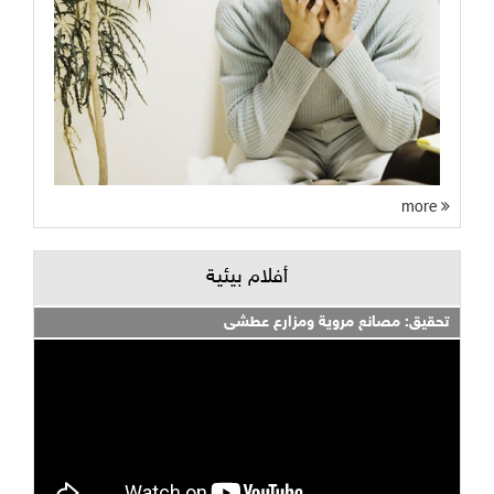
more
أفلام بيئية
تحقيق: مصانع مروية ومزارع عطشى