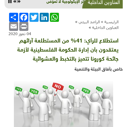
الخسائر الإيكولوجية لا تعوّض
العناوين الداخلية
WhatsApp
LinkedIn
Twitter
Facebook
انشر
الرئيسية »
الراصد البيئي
»
Email
Print
العناوين الداخلية
»
04 تموز 2020
استطلاع للرأي: 41% من المستطلعة آرائهم
يعتقدون بأن إدارة الحكومة الفلسطينية لأزمة
جائحة كورونا تتميز بالتخبط والعشوائية
خاص بآفاق البيئة والتنمية