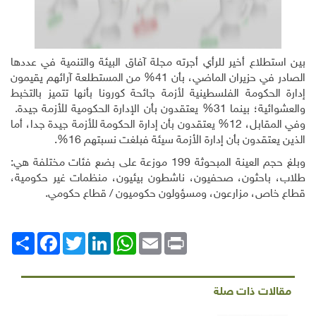
بين استطلاع أخير للرأي أجرته مجلة آفاق البيئة والتنمية في عددها
الصادر في حزيران الماضي، بأن 41% من المستطلعة آرائهم يقيمون
إدارة الحكومة الفلسطينية لأزمة جائحة كورونا بأنها تتميز بالتخبط
والعشوائية؛ بينما 31% يعتقدون بأن الإدارة الحكومية للأزمة جيدة.
وفي المقابل، 12% يعتقدون بأن إدارة الحكومة للأزمة جيدة جدا، أما
الذين يعتقدون بأن إدارة الأزمة سيئة فبلغت نسبتهم 16%.
وبلغ حجم العينة المبحوثة 199 موزعة على بضع فئات مختلفة هي:
طلاب، باحثون، صحفيون، ناشطون بيئيون، منظمات غير حكومية،
قطاع خاص، مزارعون، ومسؤولون حكوميون / قطاع حكومي.
Print
Email
WhatsApp
LinkedIn
Twitter
انشر
Facebook
مقالات ذات صلة