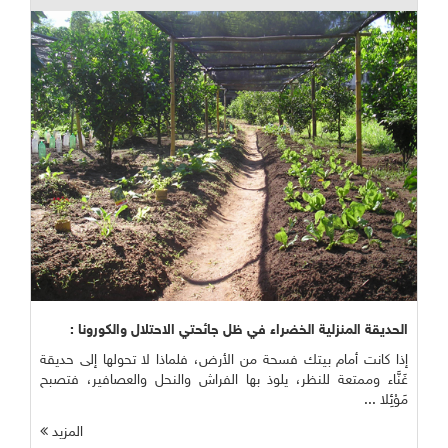
الحديقة المنزلية الخضراء في ظل جائحتي الاحتلال والكورونا :
إذا كانت أمام بيتك فسحة من الأرض، فلماذا لا تحولها إلى حديقة
غَنَّاء وممتعة للنظر، يلوذ بها الفراش والنحل والعصافير، فتصبح
مَوْئِلا ...
المزيد