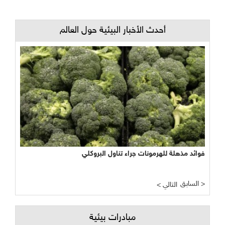
أحدث الأخبار البيئية حول العالم
فوائد مذهلة للهرمونات جراء تناول البروكلي
السابق >
< التالي
مبادرات بيئية