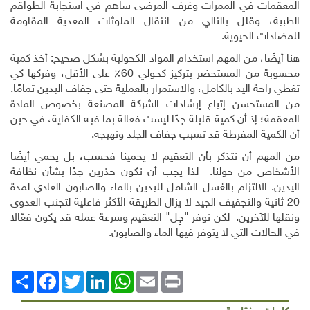
المعقمات في الممرات وغرف المرضى ساهم في استجابة الطواقم
الطبية، وقلل بالتالي من انتقال الملوثات المعدية المقاومة
للمضادات الحيوية.
هنا أيضًا، من المهم استخدام المواد الكحولية بشكل صحيح: أخذ كمية
محسوبة من المستحضر بتركيز كحولي 60٪ على الأقل، وفركها كي
تغطي راحة اليد بالكامل، والاستمرار بالعملية حتى جفاف اليدين تمامًا.
من المستحسن إتباع إرشادات الشركة المصنعة بخصوص المادة
المعقمة؛ إذ أن كمية قليلة جدًا ليست فعالة بما فيه الكفاية، في حين
أن الكمية المفرطة قد تسبب جفاف الجلد وتهيجه.
من المهم أن نتذكر بأن التعقيم لا يحمينا فحسب، بل يحمي أيضًا
الأشخاص من حولنا. لذا يجب أن نكون حذرين جدًا بشأن نظافة
اليدين. الالتزام بالغسل الشامل لليدين بالماء والصابون العادي لمدة
20 ثانية والتجفيف الجيد لا يزال الطريقة الأكثر فاعلية لتجنب العدوى
ونقلها للآخرين. لكن توفر "جِل" التعقيم وسرعة عمله قد يكون فعّالا
في الحالات التي لا يتوفر فيها الماء والصابون.
Print
Email
WhatsApp
LinkedIn
Twitter
انشر
Facebook