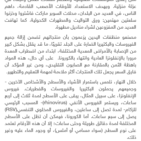
عزلة منزلية. وبهدف الاستعداد للأوقات الأصعب القادمة، داهم
الناس، في العديد من البلدان، محلات السوبر ماركت فاشتروا وخزنوا
سلعتين مهتمين: ورق التواليت والمطهرات الكحولية. كما تهافت
العديد من المفزوعين لشراء مناديل مطهرة.
مصنعو منظفات اليدين يزعمون بأن منتجاتهم تضمن إزالة جميع
الفيروسات والبكتيريا الضارة على الجلد تقريبًا، ما قد يقلل بشكل كبير
من الإصابة بالأمراض المعدية المختلفة، ابتداء من اضطراب المعدة
مرورا بالإنفلونزا العادية وانتهاء بالكورونا. على أي حال، هذه المواد
باهظة الثمن بالمقارنة مع الصابون التقليدي، ومن غير المؤكد أن
فارق السعر يجعل تلك المنتجات أكثر ملاءمة لمهمة التعقيم والتطهير.
خلال النهار، نلمس باستمرار الأشياء والأسطح والأشخاص الآخرين -
وجميعهم يحملون البكتيريا والفيروسات والفطريات. فيروس
الإنفلونزا، على سبيل المثال، يبقى على الأسطح لمدة ثلاث إلى أربع
ساعات، ويستمر الفيروس الأنفي (
(rhinovirus
- المسبب الرئيسي
للزكام- لمدة تصل إلى ساعتين، والفيروس المخلوي التنفسي(
RSV
)
يصل إلى سبع ساعات. أما الكورونا، فيمكن أن تظل على الأسطح
المختلفة لمدة دقائق طويلة وحتى ساعات؛ إلا أن هذه الأرقام تعتمد
على نوع السطح (سواء مسامي أو أملس)، أو وجود الماء عليه وغير
ذلك.