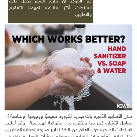
غير المؤكد أن فارق السعر يجعل تلك
المنتجات أكثر ملاءمة لمهمة التعقيم
والتطهير.
خلال الأسابيع الأخيرة بات تهديد الكورونا حقيقيًا ووجوديا، وبخاصة أن
معامل انتشاره كبير جدا ويقترب من المتوالية الهندسية. وقد أعلنت
السلطات الصحية حول العالم عن اتخاذ تدابير صارمة لحماية المدنيين،
مثل إغلاق المؤسسات التعليمية ومعظم منشآت العمل والبقاء في