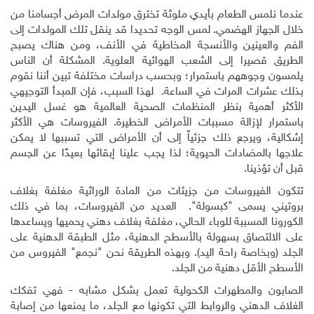
عندما نلمس الطعام بأيدي ملوثة تخترق مولدات المرض أجسامنا من
خلال الجهاز الهضمي. لمس الوجه تحديدا قد ينقل تلك المولدات إلى
الفم والعينين والأنسجة المخاطية في الأنف، ومن هناك يصبح
الطريق قصيرا إلى الشعب الهوائية العلوية. المشكلة أن الناس
يلمسون وجوههم باستمرار؛ وبحسب دراسات مختلفة تبين أننا نقوم
بذلك عشرات المرات في الساعة. لهذا السبب، فإن المبدأ التوجيهي
الأكثر أهمية بنظر المنظمات الصحية العالمية هو غسل اليدين
باستمرار لإزالة مسببات الأمراض الخطيرة. الفيروسات هي الأكثر
إشكالية، ويرجع ذلك جزئياً إلى أن الأمراض التي تسببها لا يمكن
علاجها بالمضادات الحيوية؛ لذا يجب علينا إبقائها بعيدًا عن الجسم
قبل أن تؤذينا.
تتكون الفيروسات من جزيئات من المادة الوراثية مغلفة بغلاف
بروتيني يسمى "كبسولة". العديد من الفيروسات، بما في ذلك
الكورونا المسببة للوباء الحالي، مغلفة بغلاف دهني يحميها ويساعدها
على الالتصاق بسهولة بالأسطح الدهنية، مثل الطبقة الدهنية على
الجلد (وبخاصة راحة اليد). وبهذه الطريقة نحن "نجمع" الفيروس من
الأسطح الأقل دهنية من الجلد.
الصابون والمطهرات الكحولية تعمل بشكل مشابه - فهي تفكك
الغلاف الدهني والروابط التي تكونها مع الجلد، ما يمنعها من إصابة