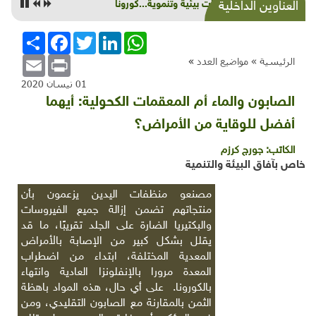
شذرات بيئية وتنموية...كورونا
العناوين الداخلية
WhatsApp
LinkedIn
Twitter
Facebook
انشر
Email
Print
الرئيسية »
مواضيع العدد
»
01 نيسان 2020
الصابون والماء أم المعقمات الكحولية: أيهما
أفضل للوقاية من الأمراض؟
الكاتب:
جورج كرزم
خاص بآفاق البيئة والتنمية
مصنعو منظفات اليدين يزعمون بأن
منتجاتهم تضمن إزالة جميع الفيروسات
والبكتيريا الضارة على الجلد تقريبًا، ما قد
يقلل بشكل كبير من الإصابة بالأمراض
المعدية المختلفة، ابتداء من اضطراب
المعدة مرورا بالإنفلونزا العادية وانتهاء
بالكورونا. على أي حال، هذه المواد باهظة
الثمن بالمقارنة مع الصابون التقليدي، ومن