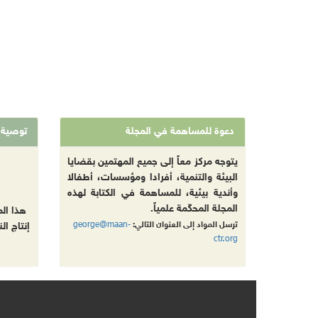
دعوة للمساهمة في المجلة
توصية
يتوجه مركز معاً إلى جميع المهتمين بقضايا
البيئة والتنمية، أفرادا ومؤسسات، أطفالا
وأندية بيئية، للمساهمة في الكتابة لهذه
المجلة المحكّمة علمياً.
هذا ال
george@maan-
ترسل المواد إلى العنوان التالي:
إنتاج ال
ctr.org