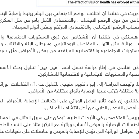
ريت في فنلندا أن اختلاف الوضع الاجتماعي بين البشر يرتبط بإصابة الإنس
شخاص من ذوي الوضع الاجتماعي والاقتصادي الأقل بأمراض مثل السكر
 أصحاب الوضع الاجتماعي والاقتصادي المرتفع ببعض أنواع السرطان.
هلسنكي في فنلندا أن الأشخاص من ذوي المستويات الاجتماعية وال
 وراثية مثل التهاب المفاصل الروماتيزمي وسرطان الرئة والاكتئاب و
لمستويات الاجتماعية والاقتصادية المرتفعة من بعض الأمراض مثل سرط
ون إلى بيانات تخص قرابة 280 ألف مواطن فنلندي في إطار دراسة تحمل اسم "فين جين" تتناول بحث ال
حية والمستويات الاجتماعية والاقتصادية للمشاركين.
ح أعمار المتطوعين في الدراسة ما بين 35 و80 عاما. وتهدف الدراسة إلى إجراء تقييم منهجي للتدليل على أن التفاعلات ال
ة مختلفة يترتب عليها الإصابة بأنواع مختلفة من الأمراض.
نلندي إن فهم تأثير العامل الوراثي على احتمالات الإصابة بالأمراض لد
ات أفضل للفحص الطبي من أجل اكتشاف الأمراض.
بريس" المتخصص في الأبحاث الطبية: “يمكن على سبيل المثال في المس
تمالات الإصابة بالمرض لأسباب وراثية مع التركيز مثلا على النساء الحا
 العوامل الوراثية التي تؤدي للإصابة بالمرض والحاصلات على شهادات عل