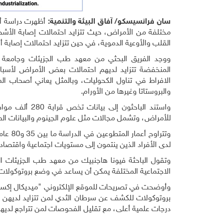
سان فرانسيسكو/ آفاق البيئة والتنمية:
أظهرت دراسة أج
مختلفة من الأمراض، حيث تتزايد احتمالات إصابة الأ
القلب والأوعية الدموية، في حين تتزايد احتمالات إصابة
ووجد الفريق البحثي من معهد طب الجزيئات وجامعة 
المنخفضة تتزايد لديهم احتمالات بعض الأمراض لأسباب
الافراط في تناول الكحوليات، وبالمثل يعاني أصحاب ا
والبروستاتا وغيرها من الأورام.
واستند الباحث
للأمراض، وتشمل مجالات مثل علوم الجينوم والبيانات الص
وتتراو
لدى الأفراد الذين ينتمون إلى مستويات اجتماعية واقتصادي
وتقول الباحثة فيونا هاجنبيك من معهد طب الجزيئات الف
الاجتماعية المختلفة يمكن أن يساعد في وضع بروتوكول
وأوضحت في تصريحات للموقع الإلكتروني "ميديكال إكس
بروتوكولات للكشف عن سرطان الثدي لمن تتزايد لديهن اح
درجات علمية أعلى، مع تقليل الفحوصات لمن تتراجع لديهن