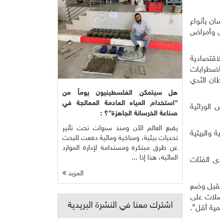
ان بأنواع
ي وأمراض
اقتصادية
اضطرابات
ان الثدي
هل سيتمكن الفلسطينيون يوماً من
"استخدام المياه العادمة المعالجة في
أسس الوراثية
صناعة الخرسانة الجاهزة"؟ :
يقبع العالم الآن ومنذ سنوات تحت تأثير
وراثية والبيئية
تحديات بيئية، ومناخية ومائية دفعت للبحث
عن طرق مبتكرة ومستدامة لإدارة الموارد
المائية، هذا إذا ...
ى الفئات
المزيد
تقبل وضع
صلات على
اشترك معنا في النشرة البريدية
مية أقل”.