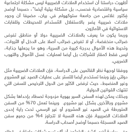
أظهرت دراستنا أن استخدام الملاذات الضريبية ليس مشكلة اجتماعية
سياسية واقتصادية فحسب، بل مشكلة بيئية أيضا"، حسبما أوضح
فِكتور غلاتس من جامعة ستوكهولم في بيان، مضيفا أن وجود
ملاذات ضريبية يضر بالاستغلال المُستدام للمحيطات وللغابات
الاستوائية في الأمازون
.
وربما يكون ما يعرف بالملاذات الضريبية دولا أو مناطق تفرض
ضرائب منخفضة، أو لا تفرض ضرائب أصلا على الدخل أو الثروات،
وتحيط هذه الأموال بدرجة كبيرة من السرية، وهو ما يجعلها جذابة،
ليس فقط كمقار للشركات بل أيضا لعمليات غسل الأموال والتهرب
الضريبي
.
ووفقا لوجهة نظر القائمين على الدراسة، فإن الملاذات الضريبية مثل
دولتي بلِيز وبنما تستخدم أيضا للتستر على عمليات الصيد غير المشروع
وغير المنضبط، حيث ترفض الكثير من الدول الترخيص للسفن التي
تنتهك القوانين الدولية
.
وبذلك يمكن لهذه السفن السير بهوية مزدوجة تصطاد بإحداها بشكل
مشروع وبالأخرى بشكل غير مشروع
.
وبينما تعمل 70% من السفن
المتورطة في الصيد غير المشروع أو غير الرسمي تحت راية إحدى
الملاذات الضريبيةـ فإن هذه النسبة لا تتجاوز 4% من جميع سفن
الصيد المسجلة حسبما أوضح أصحاب الدراسة
.