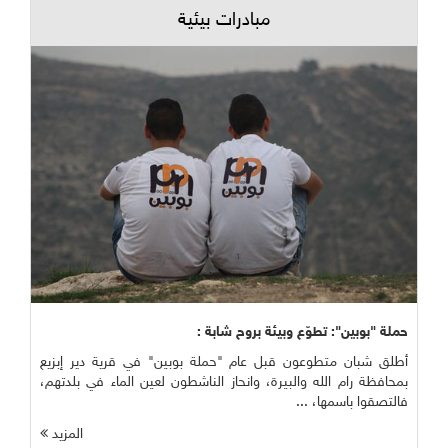
مبادرات بيئية
حملة "بوبين": تطوّع وبيئة بروح شابة :
أطلق شبان متطوعون قبل عام "حملة بوبين" في قرية دير إبزيع
بمحافظة رام الله والبيرة، وانحاز الناشطون لعين الماء في بلدتهم،
فالتصقوا باسمها، ...
المزيد