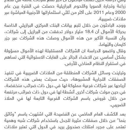
وفي دراسة أخرى كشف الباحثون أن أكبر تسع شركات عاملة في قطاع
زراعة وتجارة الصويا واللحوم البرازيلية حصلت في الفترة بين عام
2000 وعام 2011 على أكثر من ثلثي استثماراتها الأجنبية المباشرة عبر
ملاذات ضريبية
.
ووجد الباحثون من خلال تتبع بيانات البنك المركزي البرازيلي الخاصة
بحركة الأموال أن 18.4 مليار دولار تدفقت من البرازيل إلى شركات،
وأن النسبة الأكبر من هذه الأموال وصلت هذه الشركات عبر جزر
كايمان والبَهاما
.
وقال واضعو الدراسة ان الشركات المستقبلة لهذه الأموال مسؤولة
بشكل أساسي عن الاعتداء الجائر على الغابات الاستوائية التي تساهم
في استقرار النظام المناخي للأرض
.
وتباينت وسائل الشركات المنطلقة من الملاذات الضريبية في تنفيذ
الصفقات التجارية المشبوهة، حيث سجلت بعض هذه الشركات
أرباحها عبر شركات فرعية مملوكة لها في دول ذات ضرائب منخفضة،
في حين مولت شركات أخرى أنشطة لها في دول ذات ضرائب مرتفعة
من خلال قروض باسم الشركات الفرعية التابعة لها في الملاذ
الضريبي
.
بعد الكشف العام الماضي عن الفضيحة التي اشتهرت باسم "وثائق
بنما" من خلال صفقات مثيرة للجدل باستخدام شركات شبه وهمية
تعتمد على مجرد امتلاك صندوق بريد في الدول التي تعتبر ملاذات