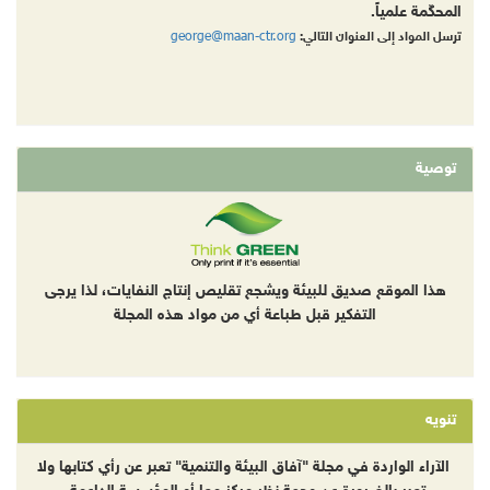
المحكّمة علمياً.
george@maan-ctr.org
ترسل المواد إلى العنوان التالي:
توصية
هذا الموقع صديق للبيئة ويشجع تقليص إنتاج النفايات، لذا يرجى
التفكير قبل طباعة أي من مواد هذه المجلة
تنويه
الآراء الواردة في مجلة "آفاق البيئة والتنمية" تعبر عن رأي كتابها ولا