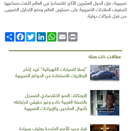
ضريبية، فإن الدول العشرين الأكبر اقتصاديا في العالم كثفت مساعيها
لتجفيف الملاذات الضريبية على مستوى العالم ومنع التحايل الضريبي
من قبل شركات دولية
.
Print
Email
WhatsApp
LinkedIn
Twitter
انشر
Facebook
مقالات ذات صلة
"تِسلا للسيارات الكهربائية" تزيد إنتاج
البطاريات للاستفادة من الحوافز الضريبية
الاونكتاد: النمو الاقتصادي المسجل
بالضفة الغربية خادع وغير حقيقي لارتباطه
بأموال المانحين والإيرادات الضريبية
قرار جديد للأمم المتحدة يعترف بسيادة