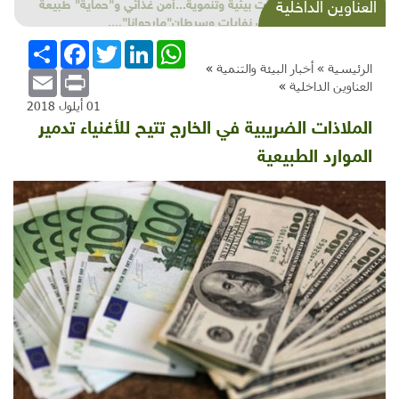
شذرات بيئية وتنموية...أمن غذائي و"حماية" طبيعة
العناوين الداخلية
وأطنان نفايات وسرطان"مارجوانا"....
WhatsApp
LinkedIn
Twitter
Facebook
انشر
الرئيسية »
أخبار البيئة والتنمية
»
Email
Print
العناوين الداخلية
»
01 أيلول 2018
الملاذات الضريبية في الخارج تتيح للأغنياء تدمير
الموارد الطبيعية