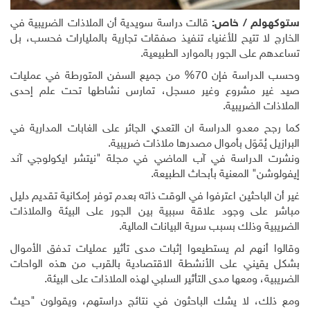
ستوكهولم / خاص:
قالت دراسة سويدية أن الملاذات الضريبية في
الخارج لا تتيح للأغنياء تنفيذ صفقات تجارية بالمليارات فحسب، بل
تساعدهم على الجور بالموارد الطبيعية
.
وحسب الدراسة فإن 70% من جميع السفن المتورطة في عمليات
صيد غير مشروع وغير مسجل، تمارس نشاطها تحت علم إحدى
الملاذات الضريبية
.
كما رجح معدو الدراسة ان التعدي الجائر على الغابات المدارية في
البرازيل يُمَوَل بأموال مصدرها ملاذات ضريبية
.
ونشرت الدراسة في آب الماضي في مجلة "نيتشر ايكولوجي آند
إيفولوشن" المعنية بأبحاث الطبيعة
.
غير أن الباحثين اعترفوا في الوقت ذاته بعدم توفر إمكانية تقديم دليل
مباشر على وجود علاقة سببية بين الجور على البيئة والملاذات
الضريبية وذلك بسبب سرية البيانات المالية
.
وقالوا أنهم لم يستطيعوا إثبات مدى تأثير عمليات تدفق الأموال
بشكل يقيني على الأنشطة الاقتصادية بالقرب من هذه الواحات
الضريبية، ومعها مدى التأثير السلبي لهذه الملاذات على البيئة
.
ومع ذلك، لا يشك الباحثون في نتائج دراستهم، ويقولون "حيث