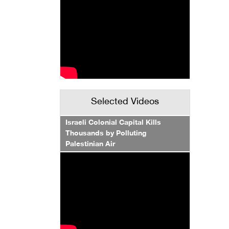
Selected Videos
Israeli Colonial Capital Kills
Thousands by Polluting
Palestinian Air