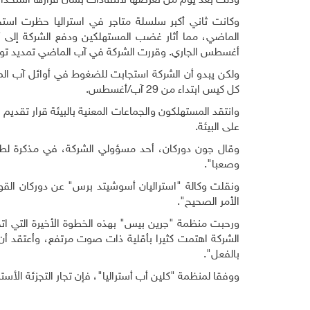
وذلك بعد يوم من تعرضها لانتقادات بشأن قرارها استخدام 
وكانت ثاني أكبر سلسلة متاجر في استراليا حظرت استخ
الماضي، مما أثار غضب المستهلكين ودفع الشركة إلى أن
أغسطس الجاري. وقررت الشركة في آب الماضي تمديد توزيع
كل كيس ابتداء من 29 آب/أغسطس
.
وانتقد المستهلكون والجماعات المعنية بالبيئة قرار تقديم
على البيئة
.
وقال جون دوركان، أحد مسؤولي الشركة، في مذكرة لطاقم
وصعبا".
ونقلت وكالة "استراليان أسوشيتد برس" عن دوركان القول
الأمر الصحيح".
ورحبت منظمة "جرين بيس" بهذه الخطوة الأخيرة التي اتخ
الشركة اهتمت كثيرا بأقلية ذات صوت مرتفع، وأعتقد أ
بالفعل".
ووفقا لمنظمة "كلين أب أستراليا"، فإن تجار التجزئة ال