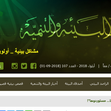
 معاً
|
أيلول 2018 - العدد 107 (2018-09-01)
الراصد البيئي
أصدقاء البيئة
أخبار البيئة والتنمية
قصص بيئية قصير
ئي و"حماية" طبيعة وأطنان نفايات وسرطان"مارجوانا"....