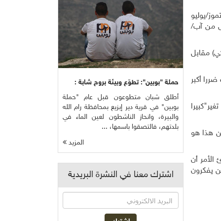
وز/يوليو
ل من آب/
نها ستبدأ في فرض 15 سنتا استراليا (11 سنت أمريكي) مقابل
ضررا أكبر
حملة "بوبين": تطوّع وبيئة بروح شابة :
أطلق شبان متطوعون قبل عام "حملة
ير"كبيرا
بوبين" في قرية دير إبزيع بمحافظة رام الله
والبيرة، وانحاز الناشطون لعين الماء في
بلدتهم، فالتصقوا باسمها، ...
ن هذا هو
المزيد
الأمر أن
ن يفكرون
اشترك معنا في النشرة البريدية