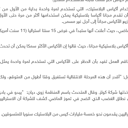
أكياس أكثر سمكا قابلة للاستخدام المتكرر
.
دام أكياس البلاستيك، التي تستخدم لمرة واحدة بداية من الأول من تم
 تقدم مجانا أكياسا بلاستيكية يمكن استخدامها أكثر من مرة حتى الأو
 الأكياس مجاناً إلى أجل غير مسمى
.
ولكن يبدو أن الشركة استجابت للضغوط في أوائل آب الماضي، حيث أعلنت أ
 أكياس بلاستيكية مجانا، حيث قالوا إن الأكياس الأكثر سمكا يمكن أن تحدث 
 العمل تفيد بأن الحظر على الأكياس التي تستخدم لمرة واحدة يمثل تغ
: "أقدر أن هذه المرحلة الانتقالية تستغرق وقتا أطول من المتوقع، ولك
ذتها شركة كولز
.
وقال المتحدث باسم المنظمة زوي ديان: "يبدو في بادئ 
ن نطاق الغضب الذي اتضح في تموز الماضي كشف للشركة أن الاستراليي
أستراليين يقدمون نحو خمسة مليارات كيس من البلاستيك سنويا للمتسوقين
.