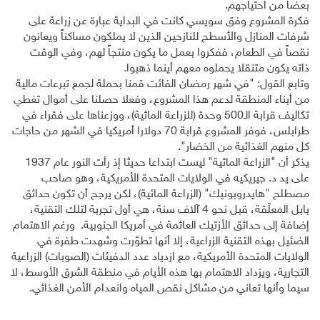
بعضاً من احتياجهم.
فكرة المشروع وفق سويسي كانت في البداية عبارة عن زراعة على
شرفات المنازل والأسطح للنازحين الذين لا يملكون مساكناً ويعانون
نقصاً في الطعام، ففكروا بعمل ما يكون منتجاً لهم، وفي الوقت
ذاته يكون متنقلا يحملوه معهم أينما ذهبوا.
وتابع القول: "في شهر رمضان الفائت قمنا بحملة لجمع تبرعات مالية
من أبناء المنطقة لدعم هذا المشروع، وفعلا حصلنا على أموال تغطي
تكاليف قرابة الـ500 وحدة (للزراعة المائية)، ووزعناها على فقراء في
طرابلس، فوفر المشروع قرابة 70 دولارا أمريكيا في الشهر من حاجات
كل منهم الغذائية من الخضار".
يذكر أن "الزراعة المائية" ليست ابتداعا حديثا إذ رأت النور عام 1937
على يد د. جيريكيه في الولايات المتحدة الأمريكية، وهو صاحب
مصطلح "هايدروبونيك" (الزراعة المائية)، لكن يرجح أن تكون حدائق
بابل المعلّقة، قبل نحو 4 آلاف سنة، هي أول تجربة لتلك التقنية،
إضافة إلى حدائق الأزتيك العائمة في أمريكا الجنوبية. ورغم الاهتمام
الضئيل بهذه التقنية الزراعية، إلا أنها تطوّرت وشهدت طفرة في
الولايات المتحدة الأمريكية، مع ازدياد عدد الدفيئات (الصوبات) الزراعية
التجارية، ويزداد الاهتمام بها هذه الأيام في منطقة الشرق الأوسط، لا
سيما وأنها تعاني من مشاكل نقص المياه وانعدام الأمن الغذائي.