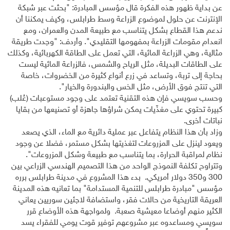
عن بداية ظهور هذه الفكرة قال مؤسس المبادرة: "بحثت عبر شبكة
الإنترنت عن حلول لموضوع الزراعة وسط طرابلس، وكيف يمكننا أن
ندعم هذا القطاع بشكل يتناسب مع طبيعة المدن والعمران، ومع
انعدام مقومات الزراعة بمفهومها التقليدي". وأردف: "وجدت طريقة
مثالية، وهي الزراعة المائية، التي تعمل على الطاقة الكهربائية، وكذلك
على الطاقات البديلة، مثل الرياح والشمس، فالزراعة المائية ليست
بحاجة إلى تربة، وتساعد في زرع أنواع كثيرة من الخضروات، خاصة
التي تنتج فوق الأرض، مثل الخس والبندورة والخيار".
وحسب سويسي فإن هذه التقنية تعتمد على وجود مستوعبات (عُلب)
كبيرة تحتوي على مغذّيات يمكن شراؤها جاهزة أو تصنيعها من بقايا
نباتات أخرى.
وزاد بأن هذا النظام يتفاعل عبر عملية دائرية مع الماء، الذي يصعد
ويعود لينزل على المزروعات لتغذيتها بشكل مستمر، فضلا عن وجود
نظام لمراقبة الحرارة، بما يتناسب مع طبيعة وشكل المزروعات".
وتتراوح تكلفة النموذج الواحد من هذا التصميم الهندسي الزراعي بين
300 و350 دولار أمريكي. بدء هذا المشروع في مدينة طرابلس برره
مؤسس "مبادرة طرابلس للتنمية المستدامة" بما تعانيه هذه المدينة
العريقة التاريخية من حالات فقر، واستضافة لاجئين سوريين يعاني
الكثير منهم أوضاعا معيشية صعبة. ولمواجهة هذه الأوضاع قرر
سويسي ومساعدوه عبر مشروعهم توفير قوت يومي للفقراء يسد