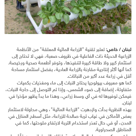
لبنان / خاص:
تعتبر تقنية "الزراعة المائية المعلقة" من الأنظمة
الزراعية الحديثة ذات الفاعلية في ظروف صعبة، فهي لا تحتاج إلى
استثمار كبير ولا طاقة كبيرة لتنفيذها، وتوفر أطعمة صحية ورخيصة.
كما أنها أكثر إنتاجية مقارنة بالزراعة العادية، بفضل استثمار مساحة
أقل في زراعة عدد أكبر من النباتات.
كما هو معروف بيولوجيا يحتاج النبات إلى ماء ومغذيات بكميات
متفاوتة، إضافة إلى ضوء الشمس، وإذا تم التوصل إلى حاجة النبات،
فيمكن توفيرها له في أي وسط زراعي، وهذا ما بدأ يظهر مؤخرا في
لبنان.
بهذه النظرية بدأت وازدهرت "الزراعة المائية"، وهي محاولة لاستثمار
بعض الأماكن في غياب تربة صالحة للزراعة، مثل أسطح المنازل في
المدن، أو في حال تعذر استخدام التربة لارتفاع ملوحتها، كما في
المناطق الصحراوية.