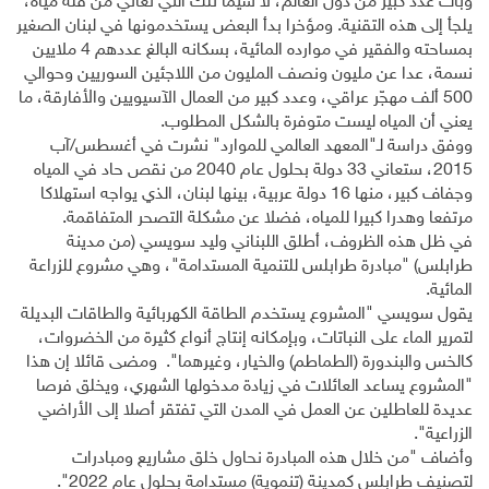
وبات عدد كبير من دول العالم، لا سيّما تلك التي تعاني من قلّة مياه،
يلجأ إلى هذه التقنية. ومؤخرا بدأ البعض يستخدمونها في لبنان الصغير
بمساحته والفقير في موارده المائية، بسكانه البالغ عددهم 4 ملايين
نسمة، عدا عن مليون ونصف المليون من اللاجئين السوريين وحوالي
500 ألف مهجّر عراقي، وعدد كبير من العمال الآسيويين والأفارقة، ما
يعني أن المياه ليست متوفرة بالشكل المطلوب.
ووفق دراسة لـ"المعهد العالمي للموارد" نشرت في أغسطس/آب
2015، ستعاني 33 دولة بحلول عام 2040 من نقص حاد في المياه
وجفاف كبير، منها 16 دولة عربية، بينها لبنان، الذي يواجه استهلاكا
مرتفعا وهدرا كبيرا للمياه، فضلا عن مشكلة التصحر المتفاقمة.
في ظل هذه الظروف، أطلق اللبناني وليد سويسي (من مدينة
طرابلس) "مبادرة طرابلس للتنمية المستدامة"، وهي مشروع للزراعة
المائية.
يقول سويسي "المشروع يستخدم الطاقة الكهربائية والطاقات البديلة
لتمرير الماء على النباتات، وبإمكانه إنتاج أنواع كثيرة من الخضروات،
كالخس والبندورة (الطماطم) والخيار، وغيرهما". ومضى قائلا إن هذا
"المشروع يساعد العائلات في زيادة مدخولها الشهري، ويخلق فرصا
عديدة للعاطلين عن العمل في المدن التي تفتقر أصلا إلى الأراضي
الزراعية".
وأضاف "من خلال هذه المبادرة نحاول خلق مشاريع ومبادرات
لتصنيف طرابلس كمدينة (تنموية) مستدامة بحلول عام 2022".