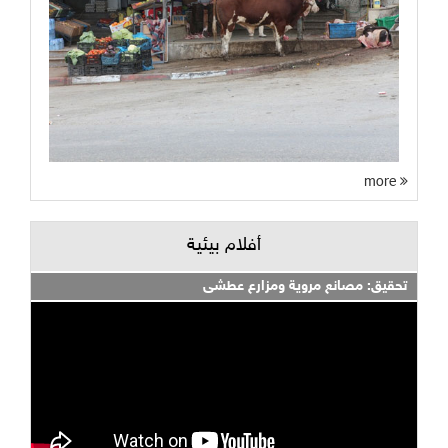
more
أفلام بيئية
تحقيق: مصانع مروية ومزارع عطشى