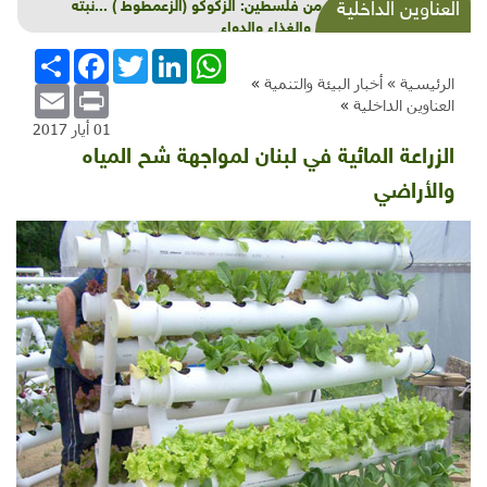
زراعات مقاومة
العناوين الداخلية
WhatsApp
LinkedIn
Twitter
Facebook
انشر
الرئيسية »
أخبار البيئة والتنمية
»
Email
Print
العناوين الداخلية
»
01 أيار 2017
الزراعة المائية في لبنان لمواجهة شح المياه
والأراضي