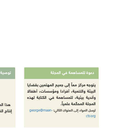
دعوة للمساهمة في المجلة
توصية
يتوجه مركز معاً إلى جميع المهتمين بقضايا
البيئة والتنمية، أفرادا ومؤسسات، أطفالا
وأندية بيئية، للمساهمة في الكتابة لهذه
المجلة المحكّمة علمياً.
هذا ال
george@maan-
ترسل المواد إلى العنوان التالي:
إنتاج ال
ctr.org