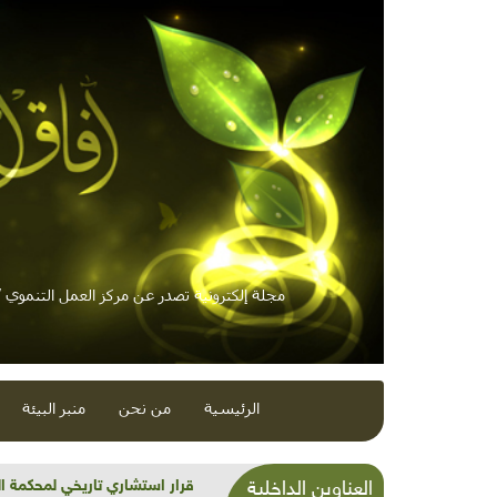
مجلة إلكترونية تصدر عن مركز العمل التنموي / 
الرئيسية
من نحن
منبر البيئة
شذرات بيئية وتنموية...بنية تح
العناوين الداخلية