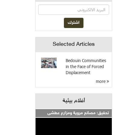
Selected Articles
Bedouin Communities
in the Face of Forced
Displacement
more
أفلام بيئية
تحقيق: مصانع مروية ومزارع عطشى