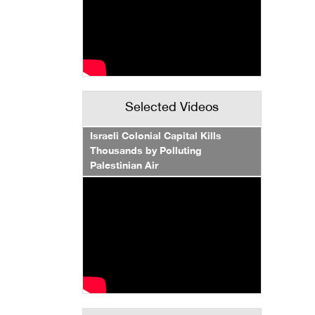
Selected Videos
Israeli Colonial Capital Kills
Thousands by Polluting
Palestinian Air