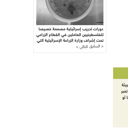
دورات تدريب إسرائيلية مصممة خصيصا
للفلسطينيين العاملين في القطاع الزراعي
تحت إشراف وزارة الزراعة الإسرائيلية التي
السابق >
يرأسها يائير شَمِير نائب ليبرمان رئيس
< التالي
"إسرائيل بيتنا"!!!
يئة
تعبر
 أو