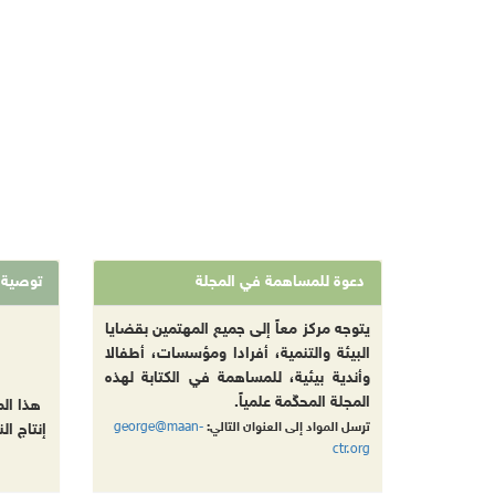
دعوة للمساهمة في المجلة
توصية
يتوجه مركز معاً إلى جميع المهتمين بقضايا
البيئة والتنمية، أفرادا ومؤسسات، أطفالا
وأندية بيئية، للمساهمة في الكتابة لهذه
المجلة المحكّمة علمياً.
هذا ال
george@maan-
ترسل المواد إلى العنوان التالي:
إنتاج ال
ctr.org