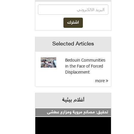
Selected Articles
Bedouin Communities
in the Face of Forced
Displacement
more
أفلام بيئية
تحقيق: مصانع مروية ومزارع عطشى