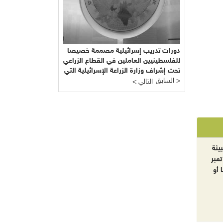
دورات تدريب إسرائيلية مصممة خصيصا
للفلسطينيين العاملين في القطاع الزراعي
تحت إشراف وزارة الزراعة الإسرائيلية التي
السابق >
يرأسها يائير شَمِير نائب ليبرمان رئيس
< التالي
"إسرائيل بيتنا"!!!
يئة
تعبر
 أو