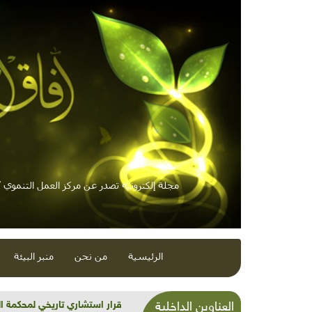
مجلة إلكترونية تصدر عن مركز العمل التنموي / 
الرئيسية
من نحن
منبر البيئة
شذرات بيئية وتنموية...بنية تح
العناوين الداخلية