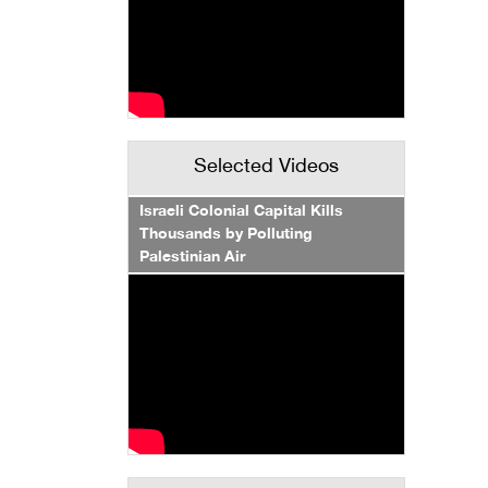
Selected Videos
Israeli Colonial Capital Kills
Thousands by Polluting
Palestinian Air