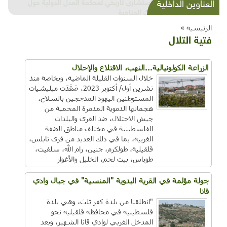
شذرات بيئية وتنموية...بنية تحتية وحلويات قبيحة
العناوين الداخلية
وحاكورة ونوبل وزيتون و"سيباط"
الرئيسية »
فتية التلال
الزراعة الكولونيالية...النهب، الاقتلاع والإحلال
خلال السنوات القليلة الماضية، وبخاصة منذ
تشرين أول/ أكتوبر 2023، صَعَّدَت ميليشيات
المستوطنين اليهود المدججين بالسلاح،
هجماتها الدموية المدمرة المحمية من
جيش الاحتلال، ضد القرى والبلدات
الفلسطينية في مختلف مناطق الضفة
الغربية، بما في ذلك العديد من قرى نابلس،
قلقيلية، طولكرم، جنين، رام الله، سلفيت،
طوباس، بيت لحم، الخليل والأغوار
جولة مؤلمة في القرية البدوية "المنسية" في جبال وادي
قانا
"انطلقنا من بلدة كفر ثلث، وهي بلدة
فلسطينية في محافظة قلقيلية نحو
المدخل الغربي لوادي قانا الشهير، وبعد