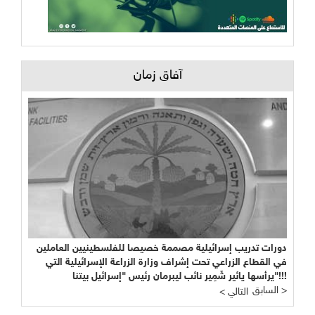
آفاق زمان
دورات تدريب إسرائيلية مصممة خصيصا للفلسطينيين العاملين
في القطاع الزراعي تحت إشراف وزارة الزراعة الإسرائيلية التي
يرأسها يائير شَمِير نائب ليبرمان رئيس "إسرائيل بيتنا"!!!
السابق >
< التالي