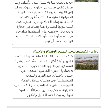
حوالي نصف ساعة سيرًا على الأقدام، وعبر
طريق ترابي صعب بين حقول الزيتون، وصلنا
إلى القرية البدوية الفلسطينية ذات البيئة
العمرانية المتواضعة، التي تُظهر افتقادها
لأبسط مقومات الحياة وسبل العيش، حيث
بُنيت بيوتها المتناثرة هنا وهناك من حجارة
وادي قانا، ووُضعت على أسطحها مواد خام
من صفيح أو خشب أو بلاستيك..." الناشط
البيئي محمد أبو نوح.
الزراعة الاستيطانية...النهب، الاقتلاع والإحلال
خلال السنوات القليلة الماضية، وبخاصة منذ
تشرين أول/ أكتوبر 2023، صَعَّدَت ميليشيات
المستوطنين اليهود المدججين بالسلاح،
هجماتها الدموية المدمرة المحمية من
جيش الاحتلال، ضد القرى والبلدات
الفلسطينية في مختلف مناطق الضفة
الغربية، بما في ذلك العديد من قرى نابلس،
قلقيلية، طولكرم، جنين، رام الله، سلفيت،
طوباس، بيت لحم، الخليل والأغوار