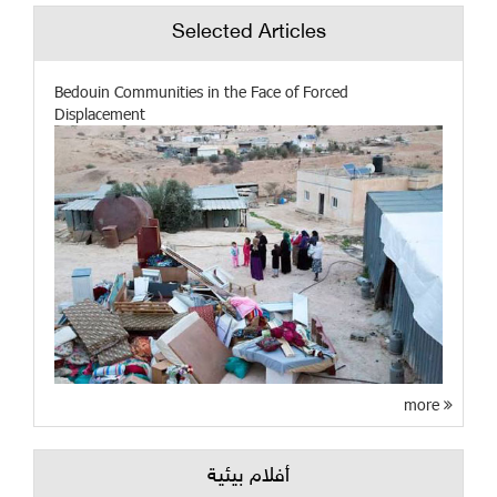
Selected Articles
Bedouin Communities in the Face of Forced
Displacement
more
أفلام بيئية