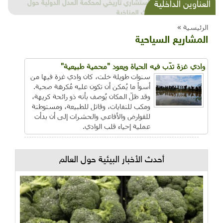
شذرات بيئية وتنموية...بنية تحتية وحلويات قبيحة
العناوين الداخلية
وحاكورة ونوبل وزيتون و"سيباط"
الرئيسية »
المشاريع السياحية
وادي غزة تدّب فيه الحياة ويعود "محمية طبيعية"
سنوات طويلة خلت، كان وادي غزة فيها من
أسوأ ما يُمكن أن تكون عليه مُكرهة صحية.
وقد ظلّ المكان يُوصف بأنه ذو رائحة كريهة،
ومكب للنفايات، وقاتل للطبيعة، ومستوطنة
للقوارض والأفاعي والحشرات إلى أن بدأت
عملية إحياء قلب الوادي.
أحدث الأخبار البيئية حول العالم