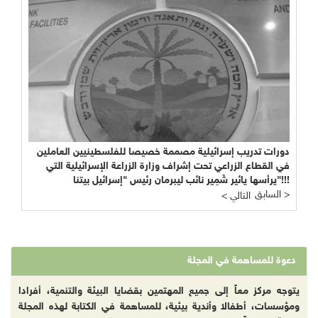
دورات تدريب إسرائيلية مصممة خصيصا للفلسطينيين العاملين
في القطاع الزراعي تحت إشراف وزارة الزراعة الإسرائيلية التي
يرأسها يائير شَمِير نائب ليبرمان رئيس "إسرائيل بيتنا"!!!
السابق >
< التالي
دعوة للمساهمة في المجلة
يتوجه مركز معاً إلى جميع المهتمين بقضايا البيئة والتنمية، أفرادا
ومؤسسات، أطفالا وأندية بيئية، للمساهمة في الكتابة لهذه المجلة