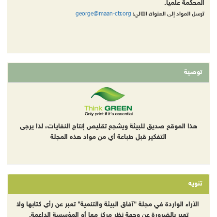
المحكّمة علمياً.
george@maan-ctr.org
ترسل المواد إلى العنوان التالي:
توصية
هذا الموقع صديق للبيئة ويشجع تقليص إنتاج النفايات، لذا يرجى
التفكير قبل طباعة أي من مواد هذه المجلة
تنويه
الآراء الواردة في مجلة "آفاق البيئة والتنمية" تعبر عن رأي كتابها ولا
تعبر بالضرورة عن وجهة نظر مركز معا أو المؤسسة الداعمة.