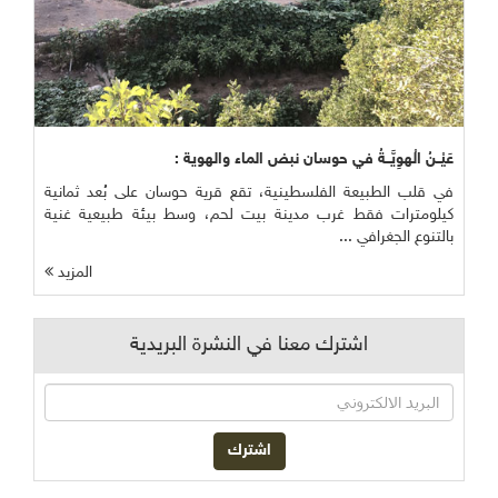
عَيْــنُ الْهوِيَّــةُ في حوسان نبض الماء والهوية :
في قلب الطبيعة الفلسطينية، تقع قرية حوسان على بُعد ثمانية
كيلومترات فقط غرب مدينة بيت لحم، وسط بيئة طبيعية غنية
بالتنوع الجغرافي ...
المزيد
اشترك معنا في النشرة البريدية