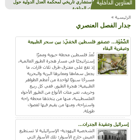
العناوين الداخلية
قرار استشاري تاريخي لمحكمة العدل الدولية حول
الكوارث المناخية
الرئيسية »
جدار الفصل العنصري
الصَّعْوَة... عصفور فلسطين الخفيّ: بين سحر الطبيعة
وعبقرية البقاء
تُعدّ فلسطين محطة حيوية وممرًا
إستراتيجيًا في مسار هجرة الطيور العالمية،
إذ تقع على مفترق طرق ثلاث قارات، ما
يجعل سماءها ومعابرها البرية والبحرية
مسرحًا سنويًا لواحدة من أعظم الظواهر
الطبيعية: هجرة الطيور. ففي كل ربيع
وخريف، تعبر مئات الأنواع من الطيور الأجواء
الفلسطينية، منها من يتخذها محطة راحة
واستراحة، ومنها من يقيم فيها لفصول
طويلة.
إسرائيل وعقيدة الجدران...
الشخصية اليهودية- الإسرائيلية لا تستطيع
العيش خارج الأسوار؛ تلك الأسوار التي