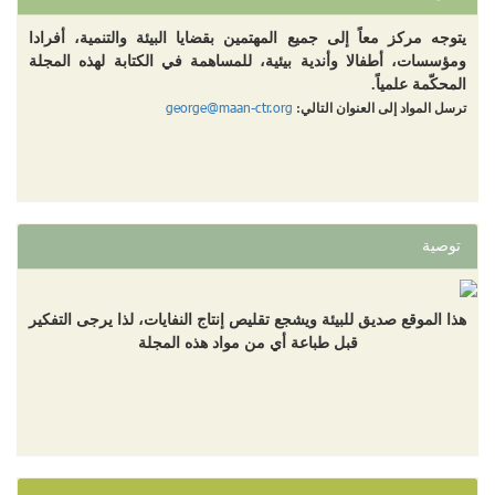
يتوجه مركز معاً إلى جميع المهتمين بقضايا البيئة والتنمية، أفرادا
ومؤسسات، أطفالا وأندية بيئية، للمساهمة في الكتابة لهذه المجلة
المحكّمة علمياً.
دراسة: "التنمية" بالتمويل الأجنبي وهم أم حقيقة؟
george@maan-ctr.org
ترسل المواد إلى العنوان التالي:
توصية
هذا الموقع صديق للبيئة ويشجع تقليص إنتاج النفايات، لذا يرجى التفكير
قبل طباعة أي من مواد هذه المجلة