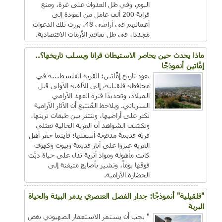
اليوم، وفي ظل العدوان على غزة، ومنع
قرابة 200 ألف عامل من العودة إلى
أعمالهم في أراضي 48، برزت تلك الدعوات
مجدداً، في ظل تفاقم الأزمات الاقتصادية.
ماذا يحدث حين يحاصر الاستيطان قرانا ويسلب تاريخها؟..
إمَّاتين أنموذجًا
يعود تاريخ إمَّاتين؛ القرية الفلسطينية في
محافظة قلقيلية، إلى الألفية الأولى قبل
الميلاد، وتحديدًا فترة العهد الآرامي
السرياني. ويلاحظ المُتتبع أن الآثار الآرامية
تكثر على أراضيها، وتنتثر بين طبقات تربتها،
وتكشف الشواهد أن القرية الحالية تعتلي
قرية قديمة مدفونة أسفلها؛ فأينما حفر أهل
القرية عثروا على آبار قديمة وبيوت وكهوف
كانت مأهولة ومواد أثرية تدل على حياة دبَّت
فوقها يوماً، وتشير بأصابع متيقنة إلى
الحضارة الآرامية.
"قلقيلية" أنموذجًا: جدار الفصل العنصري يدمر البيئة والحياة
البرية
" يجب أن يستمر الاستعمار الصهيوني بغض