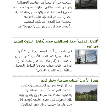
أصبحت جزءاً لا يتجزأ من ثقافتها الانعزالية
وتاريخها الاستعلائي، وبلورة عصرية متجددة
لخضوع المجتمع الإسرائيلي لهيمنة عقلية
الجدار. تسيطر الجدران على العقلية
اليهودية منذ القدم، قد يكون التعصب
الأعمى ضد كل من هو ليس" يهودياً" هو
السبب‏،
"العائق الذكي" جدار إسرائيلي ضخم يُخلخل التوازن البيئي
في غزة
في واحد من أعقد المشاريع التي نفذّتها
الدولة العبرية في العقد الأخير، أعلن جيش
الاحتلال أخيرًا، إتمام بناء جدار يحيط قطاع
غزة من ثلاث جهات محاذية للداخل المحتل،
مطلقًا عليه "العائق الذكي".
هجرة الأرض: أسباب مُتنامية وخطر قادم
مع كل أزمة يمر بها الفلسطينيون تزداد
الدعوات للعودة الأرض واستصلاحها،
باعتبارها ملاذاً آمناً من الجوع والعوز. رأينا
تلك الدعوات في خضم جائحة كوفيد-19،
وسرعان ما اختفت بزوال خطر الجائحة.