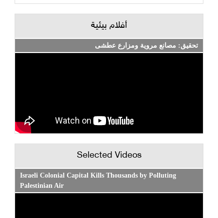
أفلام بيئية
تحقيق: مصانع مروية ومزارع عطشى
Selected Videos
Israeli Colonial Capital Kills Thousands by Polluting
Palestinian Air