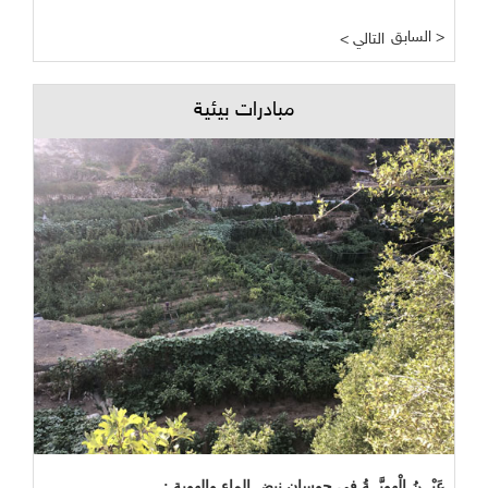
السابق >
< التالي
مبادرات بيئية
عَيْــنُ الْهوِيَّــةُ في حوسان نبض الماء والهوية :