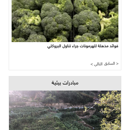
فوائد مذهلة للهرمونات جراء تناول البروكلي
السابق >
< التالي
مبادرات بيئية