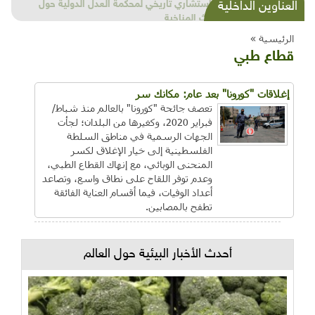
شذرات بيئية وتنموية...بنية تحتية وحلويات قبيحة
العناوين الداخلية
وحاكورة ونوبل وزيتون و"سيباط"
الرئيسية »
قطاع طبي
إغلاقات "كورونا" بعد عام: مكانك سر
تعصف جائحة "كورونا" بالعالم منذ شباط/
فبراير 2020، وكغيرها من البلدان؛ لجأت
الجهات الرسمية في مناطق السلطة
الفلسطينية إلى خيار الإغلاق لكسر
المنحنى الوبائي، مع إنهاك القطاع الطبي،
وعدم توفر اللقاح على نطاق واسع، وتصاعد
أعداد الوفيات، فيما أقسام العناية الفائقة
تطفح بالمصابين.
أحدث الأخبار البيئية حول العالم