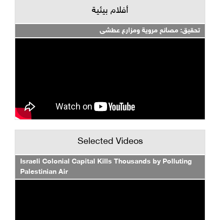
أفلام بيئية
تحقيق: مصانع مروية ومزارع عطشى
Selected Videos
Israeli Colonial Capital Kills Thousands by Polluting
Palestinian Air