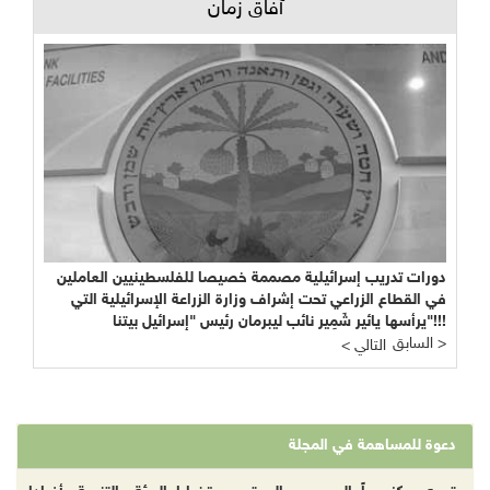
آفاق زمان
دورات تدريب إسرائيلية مصممة خصيصا للفلسطينيين العاملين
في القطاع الزراعي تحت إشراف وزارة الزراعة الإسرائيلية التي
يرأسها يائير شَمِير نائب ليبرمان رئيس "إسرائيل بيتنا"!!!
السابق >
< التالي
دعوة للمساهمة في المجلة