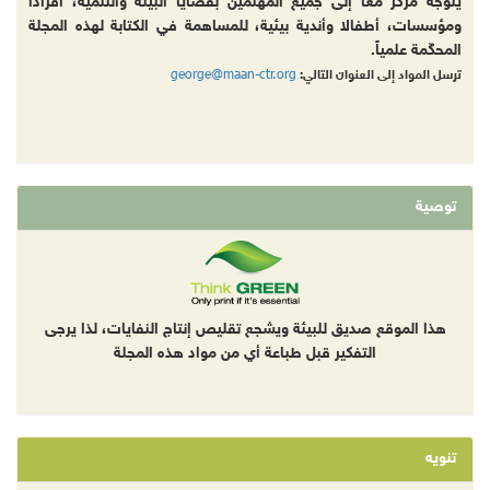
يتوجه مركز معاً إلى جميع المهتمين بقضايا البيئة والتنمية، أفرادا
ومؤسسات، أطفالا وأندية بيئية، للمساهمة في الكتابة لهذه المجلة
المحكّمة علمياً.
george@maan-ctr.org
ترسل المواد إلى العنوان التالي:
توصية
هذا الموقع صديق للبيئة ويشجع تقليص إنتاج النفايات، لذا يرجى
التفكير قبل طباعة أي من مواد هذه المجلة
تنويه