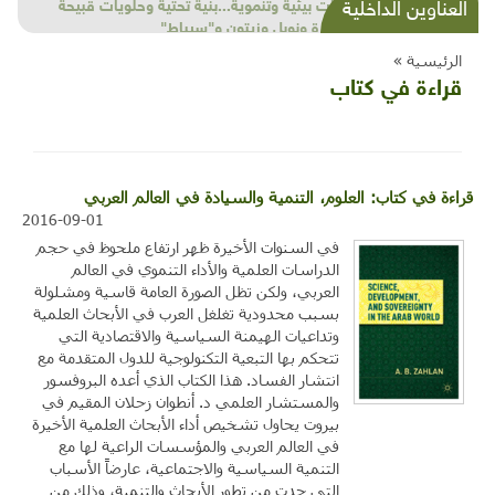
شذرات بيئية وتنموية...بنية تحتية وحلويات قبيحة
العناوين الداخلية
وحاكورة ونوبل وزيتون و"سيباط"
الرئيسية »
قراءة في كتاب
قراءة في كتاب: العلوم، التنمية والسيادة في العالم العربي
2016-09-01
في السنوات الأخيرة ظهر ارتفاع ملحوظ في حجم
الدراسات العلمية والأداء التنموي في العالم
العربي، ولكن تظل الصورة العامة قاسية ومشلولة
بسبب محدودية تغلغل العرب في الأبحاث العلمية
وتداعيات الهيمنة السياسية والاقتصادية التي
تتحكم بها التبعية التكنولوجية للدول المتقدمة مع
انتشار الفساد. هذا الكتاب الذي أعده البروفسور
والمستشار العلمي د. أنطوان زحلان المقيم في
بيروت يحاول تشخيص أداء الأبحاث العلمية الأخيرة
في العالم العربي والمؤسسات الراعية لها مع
التنمية السياسية والاجتماعية، عارضاً الأسباب
التي حدت من تطور الأبحاث والتنمية، وذلك من