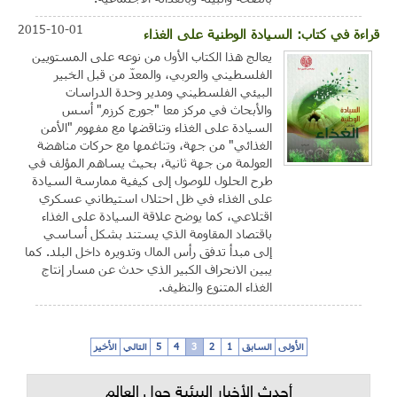
2015-10-01
قراءة في كتاب: السيادة الوطنية على الغذاء
يعالج هذا الكتاب الأول من نوعه على المستويين
الفلسطيني والعربي، والمعدّ من قبل الخبير
البيئي الفلسطيني ومدير وحدة الدراسات
والأبحاث في مركز معا "جورج كرزم" أسس
السيادة على الغذاء وتناقضها مع مفهوم "الأمن
الغذائي" من جهة، وتناغمها مع حركات مناهضة
العولمة من جهة ثانية، بحيث يساهم المؤلف في
طرح الحلول للوصول إلى كيفية ممارسة السيادة
على الغذاء في ظل احتلال استيطاني عسكري
اقتلاعي، كما يوضح علاقة السيادة على الغذاء
باقتصاد المقاومة الذي يستند بشكل أساسي
إلى مبدأ تدفق رأس المال وتدويره داخل البلد. كما
يبين الانحراف الكبير الذي حدث عن مسار إنتاج
الغذاء المتنوع والنظيف.
الأولى
السابق
1
2
3
4
5
التالي
الأخير
أحدث الأخبار البيئية حول العالم