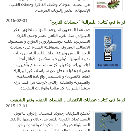
من التعب، الدوخة، وضعف الذاكرة وخفقان القلب،
الإسهال، الخدر والنوبات المرضية.
2016-02-01
قراءة في كتاب: الليبرالية "حسابات التاريخ"
في هذا التحقيق التاريخي النهائي لظهور الفكر
الليبرالي منذ القرن الثامن عشر وحتى القرن
العشرين، يقلب دومينيكولزوردو المؤرخ والفيلسوف
الايطالي المعروف بشفافيته الكبيرة عن حسابات
الرضا بالنفس وتهنئة الذات بالليبرالية، من خلال
تعرية أصولها الأولى عبر مفكريها الأوائل أمثال:
لوك، بيرك، توكفيل، كونستانت، بنثام وآخرين،
ممن انهمكوا بالدفاع عن سياسات غير ليبرالية
تماما كالعبودية والاستعمار والإبادة الجماعية
والعنصرية والطبقية والتي خرجت من قلب دول
منشأ الليبرالية كبريطانيا والولايات المتحدة.
قراءة في كتاب: عصابات الاقتصاد... الفساد، العنف، وفقر الشعوب
2015-12-01
يُخضِع المؤلفان ريموند فيشمان وادوارد ماغويل
المساعدات الدولية للنقد من خلال ربطها بالأيدي
المسؤولة عن فساد الحكومات والغموض حول
الشخصيات العالمية الرأسمالية المهيمنة،