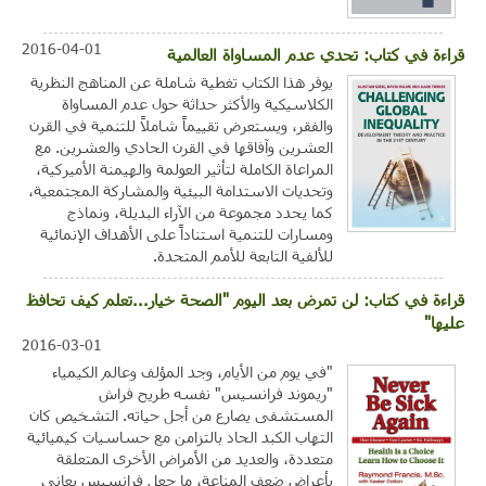
2016-04-01
قراءة في كتاب: تحدي عدم المساواة العالمية
يوفر هذا الكتاب تغطية شاملة عن المناهج النظرية
الكلاسيكية والأكثر حداثة حول عدم المساواة
والفقر، ويستعرض تقييماً شاملاً للتنمية في القرن
العشرين وآفاقها في القرن الحادي والعشرين. مع
المراعاة الكاملة لتأثير العولمة والهيمنة الأميركية،
وتحديات الاستدامة البيئية والمشاركة المجتمعية،
كما يحدد مجموعة من الآراء البديلة، ونماذج
ومسارات للتنمية استناداً على الأهداف الإنمائية
للألفية التابعة للأمم المتحدة.
قراءة في كتاب: لن تمرض بعد اليوم "الصحة خيار...تعلم كيف تحافظ
عليها"
2016-03-01
"في يوم من الأيام، وجد المؤلف وعالم الكيمياء
"ريموند فرانسيس" نفسه طريح فراش
المستشفى يصارع من أجل حياته. التشخيص كان
التهاب الكبد الحاد بالتزامن مع حساسيات كيميائية
متعددة، والعديد من الأمراض الأخرى المتعلقة
بأعراض ضعف المناعة، ما جعل فرانسيس يعاني