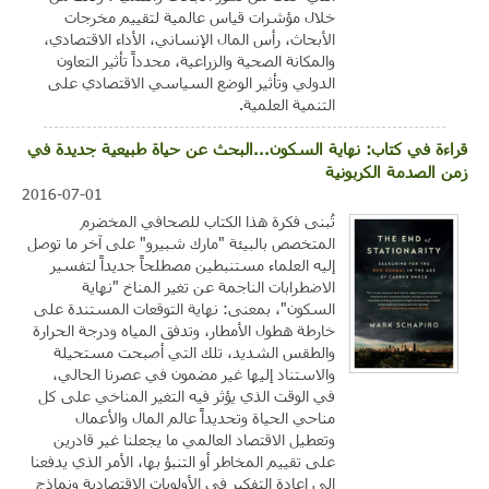
خلال مؤشرات قياس عالمية لتقييم مخرجات
الأبحاث، رأس المال الإنساني، الأداء الاقتصادي،
والمكانة الصحية والزراعية، محدداً تأثير التعاون
الدولي وتأثير الوضع السياسي الاقتصادي على
التنمية العلمية.
قراءة في كتاب: نهاية السكون...البحث عن حياة طبيعية جديدة في
زمن الصدمة الكربونية
2016-07-01
تُبنى فكرة هذا الكتاب للصحافي المخضرم
المتخصص بالبيئة "مارك شبيرو" على آخر ما توصل
إليه العلماء مستنبطين مصطلحاً جديداً لتفسير
الاضطرابات الناجمة عن تغير المناخ "نهاية
السكون"، بمعنى: نهاية التوقعات المستندة على
خارطة هطول الأمطار، وتدفق المياه ودرجة الحرارة
والطقس الشديد، تلك التي أصبحت مستحيلة
والاستناد إليها غير مضمون في عصرنا الحالي،
في الوقت الذي يؤثر فيه التغير المناخي على كل
مناحي الحياة وتحديداً عالم المال والأعمال
وتعطيل الاقتصاد العالمي ما يجعلنا غير قادرين
على تقييم المخاطر أو التنبؤ بها، الأمر الذي يدفعنا
إلى إعادة التفكير في الأولويات الاقتصادية ونماذج