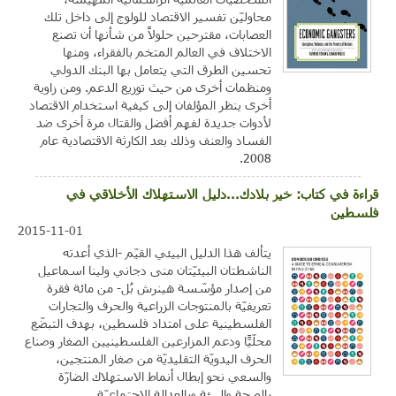
محاوليّن تفسير الاقتصاد للولوج إلى داخل تلك
العصابات، مقترحين حلولاً من شأنها أن تصنع
الاختلاف في العالم المتخم بالفقراء، ومنها
تحسين الطرق التي يتعامل بها البنك الدولي
ومنظمات أخرى من حيث توزيع الدعم. ومن زاوية
أخرى ينظر المؤلفان إلى كيفية استخدام الاقتصاد
لأدوات جديدة لفهم أفضل والقتال مرة أخرى ضد
الفساد والعنف وذلك بعد الكارثة الاقتصادية عام
2008.
قراءة في كتاب: خير بلادك...دليل الاستهلاك الأخلاقي في
فلسطين
2015-11-01
يتألف هذا الدليل البيئي القيّم -الذي أعدته
الناشطتان البيئيّتان منى دجاني ولينا اسماعيل
من إصدار مؤسّسة هينرش بُل- من مائة فقرة
تعريفيّة بالمنتوجات الزراعية والحرف والتجارات
الفلسطينية على امتداد فلسطين، بهدف التبضّع
محلّيًّا ودعم المزارعين الفلسطينيين الصغار وصناع
الحرف اليدويّة التقليديّة من صغار المنتجين،
والسعي نحو إبطال أنماط الاستهلاك الضارّة
بالصحة والبيئة وبالعدالة الاجتماعيّة.