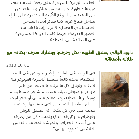
الأطفال الورقية للسيطرة على رقعة السماء فوق
مزرعة مجاورة. دير القديس هيلاريون- واحد من
بين العديد من المواقع الأثرية المنتشرة على طول
ساحل قطاع غزة، كما سائر أنحاء الساحل
الفلسطيني المحتل- لا يزال راسخا هنا منذ
العصور القديمة؛ حينما كانت الديانة المسيحية
هي السائدة في المنطقة.
داوود الهالي يعشق الطبيعة بكل زخرفتها ويشارك معرفته بكثافة مع
طلابه وأصدقائه
2013-10-01
في الريف، في الغابات والأحراج وحتى في المدن
المكتظة، تجده دائماً يمسك كاميرته الفوتوغرافية
لالتقاط وتوثيق كل ما يرتبط بالطبيعة من طير
مهاجر او متوطن، نبات عشبي، شجر فلسطيني،
زهرة برية، حيوان بري، معلم منسي أو حجر اثري
....الخ. تفاصيل التفاصيل التي يعشقها ولا ينفك
يبحث عنها في كل مكان. انه العشق للوطن
ولجغرافيته وتاريخه الذي يلمسه كل من يتعرف
على أستاذ الجغرافيا والمرشد لمعلمي القدس
الثلاثيني "داوود الهالي".