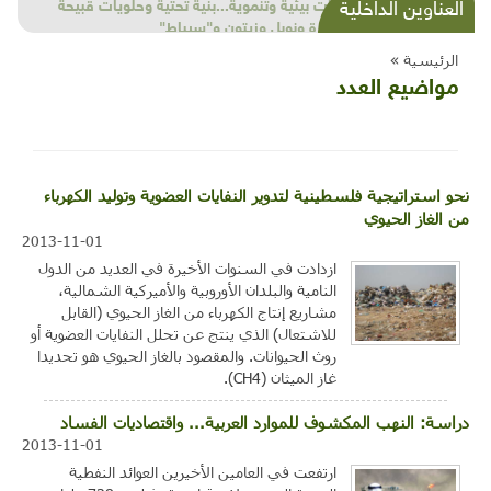
شذرات بيئية وتنموية...بنية تحتية وحلويات قبيحة
العناوين الداخلية
وحاكورة ونوبل وزيتون و"سيباط"
الرئيسية »
مواضيع العدد
نحو استراتيجية فلسطينية لتدوير النفايات العضوية وتوليد الكهرباء
من الغاز الحيوي
2013-11-01
ازدادت في السنوات الأخيرة في العديد من الدول
النامية والبلدان الأوروبية والأميركية الشمالية،
مشاريع إنتاج الكهرباء من الغاز الحيوي (القابل
للاشتعال) الذي ينتج عن تحلل النفايات العضوية أو
روث الحيوانات. والمقصود بالغاز الحيوي هو تحديدا
غاز الميثان (CH4).
دراسة: النهب المكشوف للموارد العربية... واقتصاديات الفساد
2013-11-01
ارتفعت في العامين الأخيرين العوائد النفطية