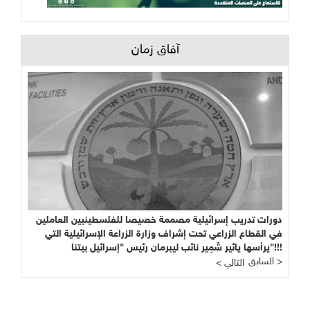
آفاق زمان
دورات تدريب إسرائيلية مصممة خصيصا للفلسطينيين العاملين
في القطاع الزراعي تحت إشراف وزارة الزراعة الإسرائيلية التي
يرأسها يائير شَمِير نائب ليبرمان رئيس "إسرائيل بيتنا"!!!
السابق >
< التالي