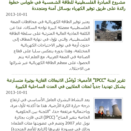
مشروع المبادرة الفلسطينية للطاقة الشمسية في طوباس خطوة
رائدة على طريق توفير الكهرباء بوسائل آمنة ومتجددة
2013-10-01
يعتبر توفير الطاقة الكهربائية في محافظات الضفة
الفلسطينية معضلة كبيرة تواجه السكان، عدا عن
الكلفة المادية العالية المترتبة على سلطة الطاقة
الفلسطينية، والتي تؤول في نهاية المطاف إلى
حدوث أزمة في توفير الاحتياجات الكهربائية
المختلفة، وهذا بدوره ينعكس سلبا على قطاع
الصناعة في الضفة الغربية، مع العلم انه يتم
الحصول على معظم الطاقة الكهربائية عبر شرائها
من الاحتلال.
تقرير لجنة "IPCC" الأممية: تَواصُل الانبعاثات الغازية بوتيرة متسارعة
يشكل تهديدا جدياً لمئات الملايين في المدن الساحلية الكبيرة
2013-10-01
يعد النشاط البشري العامل الأساسي في ارتفاع
درجة حرارة الكرة الأرضية. هذا ما أكدته لأول مرة،
وباحتمالية مرتفعة جدا، "اللجنة بين الحكومية
الخاصة بتغير المناخ" (IPCC) التي فازت بجائزة
نوبل عام 2007 وتضم في عضويتها مئات العلماء؛
وذلك في مسودة تقريرها (التابع للأمم المتحدة)