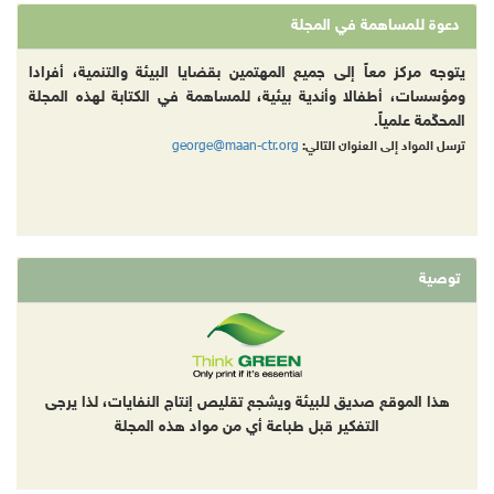
دعوة للمساهمة في المجلة
يتوجه مركز معاً إلى جميع المهتمين بقضايا البيئة والتنمية، أفرادا
ومؤسسات، أطفالا وأندية بيئية، للمساهمة في الكتابة لهذه المجلة
المحكّمة علمياً.
george@maan-ctr.org
ترسل المواد إلى العنوان التالي:
توصية
هذا الموقع صديق للبيئة ويشجع تقليص إنتاج النفايات، لذا يرجى
التفكير قبل طباعة أي من مواد هذه المجلة