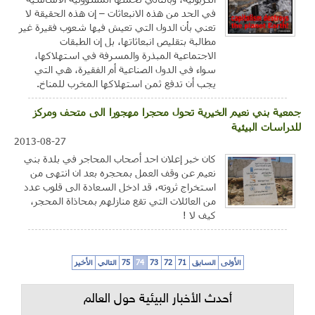
في الحد من هذه الانبعاثات – إن هذه الحقيقة لا
تعني بأن الدول التي تعيش فيها شعوب فقيرة غير
مطالبة بتقليص انبعاثاتها، بل إن الطبقات
الاجتماعية المبذرة والمسرفة في استهلاكها،
سواء في الدول الصناعية أم الفقيرة، هي التي
يجب أن تدفع ثمن استهلاكها المخرب للمناخ.
جمعية بني نعيم الخيرية تحول محجرا مهجورا الى متحف ومركز
للدراسات البيئية
2013-08-27
كان خبر إعلان احد أصحاب المحاجر في بلدة بني
نعيم عن وقف العمل بمحجره بعد ان انتهى من
استخراج ثروته، قد ادخل السعادة الى قلوب عدد
من العائلات التي تقع منازلهم بمحاذاة المحجر،
كيف لا !
الأولى
السابق
71
72
73
74
75
التالي
الأخير
أحدث الأخبار البيئية حول العالم