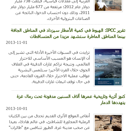
العربية إلى معدلات قياسية، فبلغت 738 مليار
دولار عام 2012؛ مرتفعة من 677 مليار دولار عام
2011، وذلك دون احتساب الدخول الناتجة عن
الصناعات البترولية الأخرى.
تقرير IPCC: الهبوط في كمية الأمطار سيزداد في المناطق الجافة
بينما المناطق الماطرة ستشهد مزيدا من المتساقطات
2013-11-01
تزايدت في السنوات الأخيرة الأدلة التي تشير إلى
أن الإنسان هو المسبب الأساسي للاحترار
العالمي. ونتيجة تراكم غازات الدفيئة في الغلاف
الجوي خلال القرن الأخير؛ ستلمس البشرية
عواقب عملية الاحترار خلال القرون القادمة، حتى
في حال توقف انبعاث غازات الدفيئة.
كنوز أثرية وتاريخية عمرها آلاف السنين مدفونة تحت رمال غزة
يتهددها الدمار
2013-10-01
أنقاض الموقع الأثري القديم تحدق من بين الكثبان
الرملية المجاورة للشاطئ، في عالم هادئ، بعيدا
عن صخب مدينة غزة. الطيور تتنافس مع "طائرات"