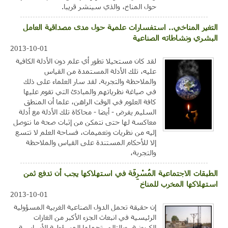
حول المناخ، والذي سينشر قريبا.
التغير المناخي.. استفسارات علمية حول مدى مصداقية العامل
البشري ونشاطاته الصناعية
2013-10-01
لقد كان مستحيلا تطور أي علم دون الأدلة الكافية
عليه، تلك الأدلة المستمدة من القياس
والملاحظة والتجربة. لقد سار العلماء على ذلك
في صياغة نظرياتهم والمبادئ التي تقوم عليها
كافة العلوم في الوقت الراهن، علما أن المنطق
السليم يفرض - أيضا - محاكاة تلك الأدلة مع أدلة
معاكسة لها حتى نتمكن من إثبات صحة ما نتوصل
إليه من نظريات وتعميمات، فساحة العلم لا تتسع
إلا للأحكام المستندة على القياس والملاحظة
والتجربة،
الطبقات الاجتماعية المُسْرِفَة في استهلاكها يجب أن تدفع ثمن
استهلاكها المخرب للمناخ
2013-10-01
إن حقيقة تحمل الدول الصناعية الغربية المسؤولية
الرئيسية في انبعاث الجزء الأكبر من الغازات
الكربونية، وبالتالي تحملها المسؤولية الأساسية