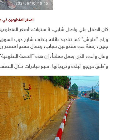
أصغر المتطوعين في حم
كان الطفل علي واصل شلبي، 8 سنوات، أصغر المتطوعين في مبادرة "همة بلد"، التي أطلقتها رابطة خريجي مدارس برقين وخريجاتها.
وراح "علوش" كما تناديه عائلته ينظف شارع درب السوق، 
جنين، رفقة عدة متطوعين شباب، وعمال فقدوا مصدر رزق
وقال والده، الذي يعمل معلماً، إن هذه "الحصة التطوعية
وأطلق خريجو البلدة وخريجاتها، سبع مبادرات خلال النصف ا