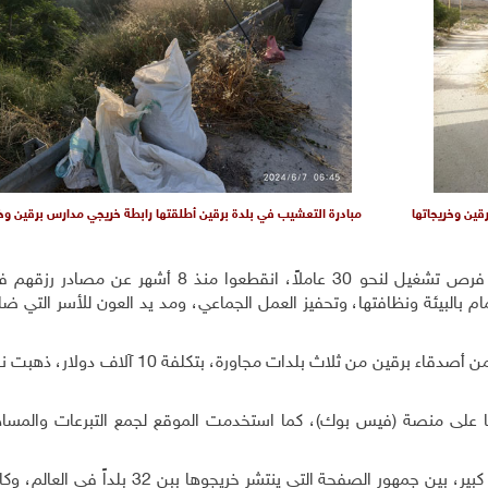
قين وخريجاتها
مبادرة التعشيب في بلدة برقين أطلقتها رابطة خريجي مدارس برقين وخر
وذكر خلف أن أحد أهم أهداف المبادرات الرئيس، توفير فرص تشغيل لنحو 30 عاملاً، انقطعوا من
ام بالبيئة ونظافتها، وتحفيز العمل الجماعي، ومد يد العون للأسر التي ض
وأكد مؤسس الرابطة، أن المبادرات مُولت من الخريجين ومن أصدقاء برقين من ثلاث بلدات مجاو
فحتها على منصة (فيس بوك)، كما استخدمت الموقع لجمع التبرعات والمس
وحظيت صور المبادرات وملخصات عملها اليومي بتفاعل كبير، بين جمهور الصفحة التي ينتشر خ