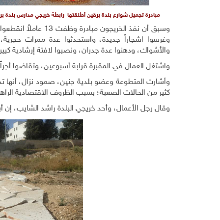
مبادرة تجميل شوارع بلدة برقين أطلقتها رابطة خريجي مدارس بلدة بر
وسبق أن نفذ الخريجون
وغرسوا اشجاراً جديدة، واستحدثوا عدة ممرات حجرية، 
والأشواك، ودهنوا عدة جدران، ونصبوا لافتة إرشادية كبير
واشتغل العمال في المقبرة قرابة أسبوعين، وتقاضوا أجراً يومياً بين 170 
وأشارت المتطوعة وعضو بلدية جنين، صمود نزال، أنها تد
كثير من الحالات الصعبة؛ بسبب الظروف الاقتصادية الراهن
وقال رجل الأعمال، وأحد خريجي البلدة راشد الشايب، إن أبرز