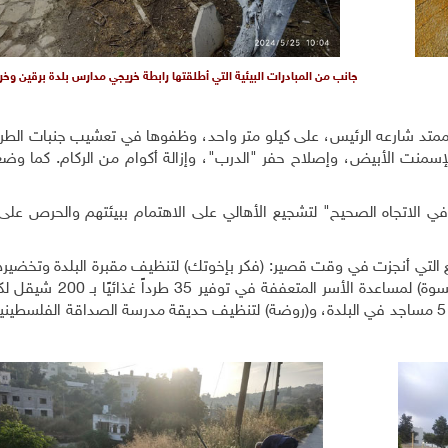
جانب من المبادرات البيئية التي أطلقتها رابطة خريجي مدارس بلدة برقين وخري
الممتد شارعه الرئيس، على كيلو متر واحد، وظفوها في تعشيب جنبات الطري
والإسمنت الأبيض، وإصلاح حفر "الدرب"، وإزالة أكوام من الركام. كما و
 في الاتجاه الصحيح" لتشجيع الأهالي على الاهتمام ببيئتهم والحرص على 
 التي أنجزت في وقت قصير: (فكر بإخوتك) لتنظيف مقبرة البلدة وتخضيره
بلد) لرعاية شارع درب السوق، و(قسائم برقين الخير)، و(كسوة) لمساع
وتأمين ملابس لأطفال فقدوا آباءهم، و(محراب) لتنظيف 5 مساجد في البلدة، و(روضة) لتنظيف حديقة مدرسة الصداقة الفل