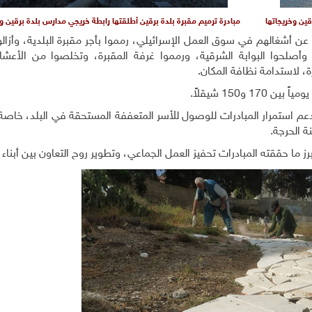
قين وخريجاتها
مبادرة ترميم مقبرة بلدة برقين أطلقتها رابطة خريجي مدارس بلدة برقين وخ
 مبادرة وظفت 13 عاملاً انقطعوا عن أشغالهم في سوق العمل الإسرائيلي، رمموا بأجر مقبرة البلدية، وأ
وأصلحوا البوابة الشرقية، ورمموا غرفة المقبرة، وتخلصوا من الأعشا
ة، لاستدامة نظافة المكان.
و150 شيقلاً.
عم استمرار المبادرات للوصول للأسر المتعففة المستحقة في البلد، خاصة
ة الحرجة.
 ما حققته المبادرات تحفيز العمل الجماعي، وتطوير روح التعاون بين أبناء ا