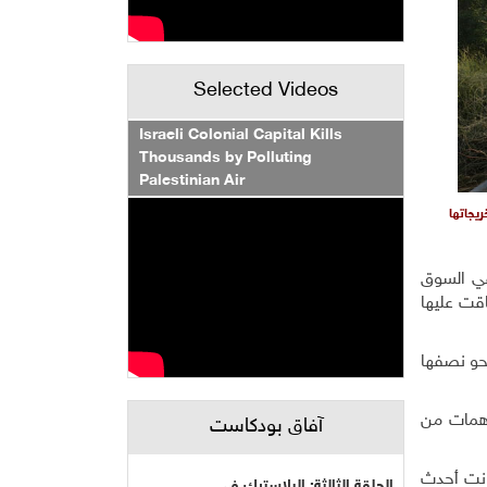
Selected Videos
Israeli Colonial Capital Kills
Thousands by Polluting
Palestinian Air
يجاتها
ذ 8 أشهر عن مصادر رزقهم في السوق
اقت عليها
رة، بتكلفة 10 آلاف دولار، ذهبت نحو نصفها
اهمات من
آفاق بودكاست
ريجوها ببن 32 بلداً في العالم، وكانت أحدث
الحلقة الثالثة: البلاستيك في