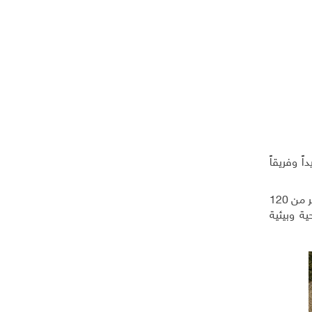
ً وفريقاً
وانطلقت الرابطة صيف 2021، بعد أن ساهمت خلال ثلاث سنوات في إحياء مرور 100 عام على تأسيس مدرسة البلدة، وجمعت أكثر من 120
ة وبيئية