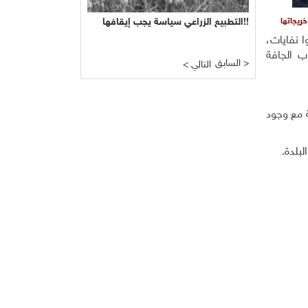
التطبيع الزراعي سياسة يجب إيقافها!!
ريجاتها
زالوا نفايات،
ب الجافة
السابق >
< التالي
 مع وجود
لبلدة.