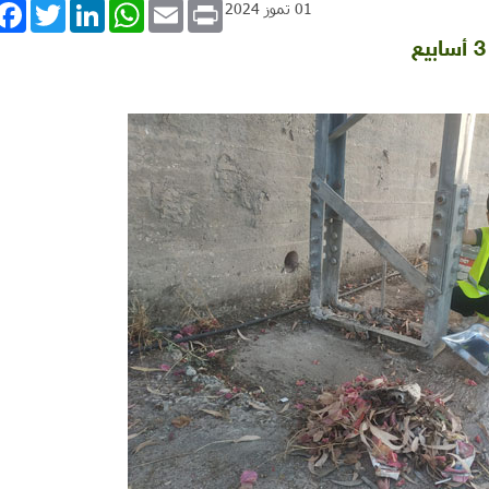
book
Twitter
LinkedIn
WhatsApp
Email
Print
01 تموز 2024