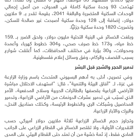
مايو 2023) استشهاد 33 مواطنًا، منهم 6 أطفال و3 نساء، كما
تهدّمت 93 وحدة سكنية كاملة في العدوان، من أصل إجمالي
الوحدات السكنية المتضررة والبالغة 2041، بقيمة تقدر بــ 9 ملايين
دولار، إضافة إلى 128 وحدة سكنية أصبحت غير صالحة للسكن،
ا.
وبلغت الخسائر في البنية التحتية مليون دولار، ولحق الضرر بــ ـ159
خط مياه، و173 خط صرف صحي، و304 خطوط كهرباء وأعمدة
ومحولات، و30 بؤرة في مختلف المحافظات، كما أُغلقت شوارع
صف والركام، وفق وسائل إعلام فلسطينية.
حجر والشجر قبل البشر
ح، أدلى به أدهم البسيوني المتحدث باسم وزارة الزارعة
لــ "آفاق البيئة والتنمية"، قال: "استهدف الاحتلال مباشرة
الزراعية بقصفها بالطائرات الحربية وسلاح المدفعية، الأمر
ّب في تدمير عشرات الدونمات من الأراضي الزراعية، وتدمير
 وشبكات الري والخطوط الرئيسة، وكذلك صناديق النحل،
لآبار الزراعية.
جم الخسائر الزراعية ثلاثة ملايين دولار أميركي حسب
 الأولية، ولا تقتصر الخسائر في القطاع الزراعي على الجانب
قط، إذ ثمة خشية من أن تمتد حتى القطاع البيئي على المدى