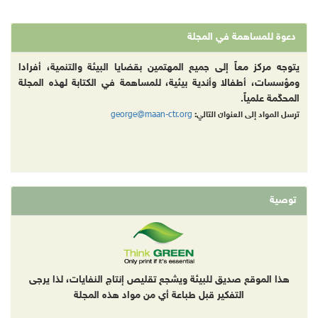
لمساهمة في المجلة
ركز معاً إلى جميع المهتمين بقضايا البيئة والتنمية، أفرادا
، أطفالا وأندية بيئية، للمساهمة في الكتابة لهذه المجلة
 علمياً.
george@maan-ctr.org
اد إلى العنوان التالي:
لموقع صديق للبيئة ويشجع تقليص إنتاج النفايات، لذا يرجى
التفكير قبل طباعة أي من مواد هذه المجلة