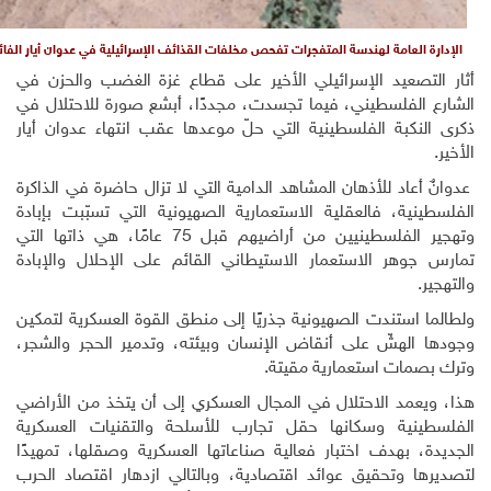
العامة لهندسة المتفجرات تفحص مخلفات القذائف الإسرائيلية في عدوان أيار الفائت على غزة
صعيد الإسرائيلي الأخير على قطاع غزة الغضب والحزن في
لفلسطيني، فيما تجسدت، مجددًا، أبشع صورة للاحتلال في
كبة الفلسطينية التي حلّ موعدها عقب انتهاء عدوان أيار
اد للأذهان المشاهد الدامية التي لا تزال حاضرة في الذاكرة
ية، فالعقلية الاستعمارية الصهيونية التي تسبّبت بإبادة
وتهجير الفلسطينيين من أراضيهم قبل 75 عامًا، هي ذاتها التي
هر الاستعمار الاستيطاني القائم على الإحلال والإبادة
استندت الصهيونية جذريًا إلى منطق القوة العسكرية لتمكين
لهشّ على أنقاض الإنسان وبيئته، وتدمير الحجر والشجر،
ات استعمارية مقيتة.
مد الاحتلال في المجال العسكري إلى أن يتخذ من الأراضي
نية وسكانها حقل تجارب للأسلحة والتقنيات العسكرية
 بهدف اختبار فعالية صناعاتها العسكرية وصقلها، تمهيدًا
 وتحقيق عوائد اقتصادية، وبالتالي ازدهار اقتصاد الحرب