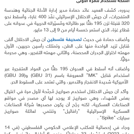
ستخدم للمرة الاولى
شف العميد عائد حمادة مدير إدارة الأدلة الجنائية وهندسة
المتفجرات، أن جيش الاحتلال الإسرائيلي نفّذ 400 غارة، وأسقط نحو
320 قنبلة تزن 195 طنًّا عبر طائراته ومُسيّراته الحربية في عدوانه على
لذي استمر خمسة أيام من 9 إلى 13 مايو.
مادة في حديث
لصحيفة فلسطين
أن جيش الاحتلال ألقى
يد الواحدة منها على الطن، وتمتلك رأسين حربيين، الأول
تراق الجدران المحصنة، والثاني مهمته التفجير، وهي محرمة
وأضاف أنه أسقط في العدوان 195 طنًّا من المواد المتفجرة عبر
قنابل
"MK"
المعروفة باسم
(GBU 31)
و
(GBU 39)
 شديدة الانفجار والتدمير، والتي تعتمد على السقوط الحر.
جيش الاحتلال استخدم صواريخ مُجنّحة لأول مرة في اغتيال
هداء، وهي صواريخ لا يوجد لها أي مصدر في مواقع
 العسكرية، لكنه رجّح أن يكون مصدرها شركة الصناعات
ة الإسرائيلية "رافائيل" وتنتمي لعائلة صواريخ
.
"Spik
وجاء في إحصائية للمكتب الإعلامي الحكومي الفلسطيني (في 14