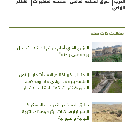
سوق الأسلحة العالمي
هندسة المتفجرات
القطاع
ت ذات صلة
المزارع الغزي أمام جرائم الاحتلال "يحمل
روحه على راحته"
الاحتلال يقرر اقتلاع آلاف أشجار الزيتون
الفلسطينية في وادي قانا ومحكمته
الصورية تقرر "حقه" باجتثاث الأشجار
حرائق الصيف والتدريبات العسكرية
الإسرائيلية..نكبات بيئية وهلاك للثروة
النباتية والحيوانية