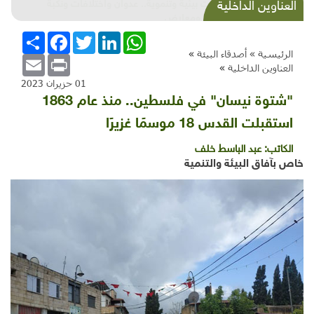
شذرات بيئية وتنموية.. عدوان واختلافات ونكبة
العناوين الداخلية
ونكسة ومعارض
WhatsApp
LinkedIn
Twitter
Facebook
انشر
الرئيسية »
أصدقاء البيئة
»
Email
Print
العناوين الداخلية
»
01 حزيران 2023
"شتوة نيسان" في فلسطين.. منذ عام 1863
استقبلت القدس 18 موسمًا غزيرًا
الكاتب:
عبد الباسط خلف
خاص بآفاق البيئة والتنمية