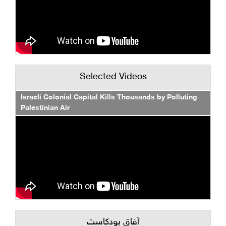
Selected Videos
Israeli Colonial Capital Kills Thousands by Polluting
Palestinian Air
آفاق بودكاست