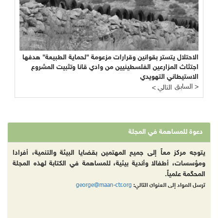
الاحتلال يتستر بقوانين وقرارات مزعومة "لحماية الطبيعة" هدفها
اجتثاث المزارعين الفلسطينيين من وادي قانا وتثبيت المشروع
الاستيطاني التهويدي
السابق >
< التالي
دعوة للمساهمة في المجلة
يتوجه مركز معاً إلى جميع المهتمين بقضايا البيئة والتنمية، أفرادا
ومؤسسات، أطفالا وأندية بيئية، للمساهمة في الكتابة لهذه المجلة
المحكّمة علمياً.
george@maan-ctr.org
ترسل المواد إلى العنوان التالي: