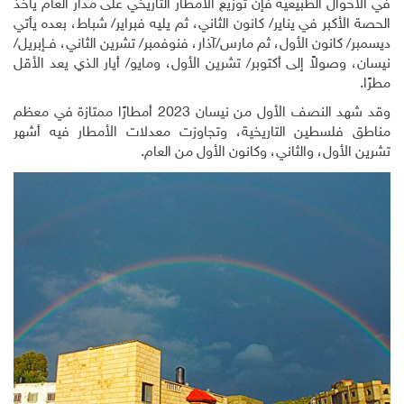
في الأحوال الطبيعية فإن توزيع الأمطار التاريخي على مدار العام يأخذ
الحصة الأكبر في يناير/ كانون الثاني، ثم يليه فبراير/ شباط، بعده يأتي
ديسمبر/ كانون الأول، ثم مارس/آذار، فنوفمبر/ تشرين الثاني، فــإبريل/
نيسان، وصولاً إلى أكتوبر/ تشرين الأول، ومايو/ أيار الذي يعد الأقل
مطرًا.
وقد شهد النصف الأول من نيسان 2023 أمطارًا ممتازة في معظم
مناطق فلسطين التاريخية، وتجاوزت معدلات الأمطار فيه أشهر
تشرين الأول، والثاني، وكانون الأول من العام.