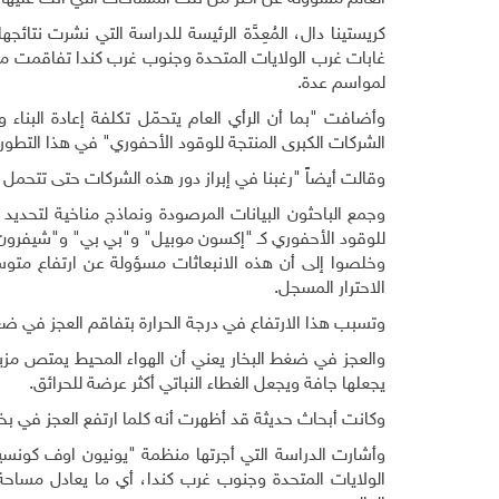
كريستينا دال، المُعِدَّة الرئيسة للدراسة التي نشرت نتائج
غابات غرب الولايات المتحدة وجنوب غرب كندا تفاقمت منذ
لمواسم عدة
.
وأضافت "بما أن الرأي العام يتحمّل تكلفة إعادة البناء 
الشركات الكبرى المنتجة للوقود الأحفوري" في هذا التطور
وقالت أيضاً "رغبنا في إبراز دور هذه الشركات حتى تتحمل
للوقود الأحفوري كـ "إكسون موبيل" و"بي بي" و"شيفرو
الاحترار المسجل
.
وتسبب هذا الارتفاع في درجة الحرارة بتفاقم العجز في ضغط 
والعجز في ضغط البخار يعني أن الهواء المحيط يمتص مزيداً
يجعلها جافة ويجعل الغطاء النباتي أكثر عرضة للحرائق
.
وكانت أبحاث حديثة قد أظهرت أنه كلما ارتفع العجز في بخار 
الولايات المتحدة وجنوب غرب كندا، أي ما يعادل مساح