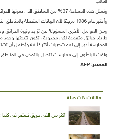
العالم
.
وتمثل هذه المساحة 37% من المناطق التي دمرتها الحرائق كاملة في غرب أميركا الشمالية بين عامي 1986 و2021
واُختير عام 1986 مرجعًا لأن البيانات المتصلة بالمناطق التي أتت عليها حرائق الغابات باتت تتمتّع اعتباراً من تلك السنة بموثوقية
ومن العوامل الأخرى المسؤولة عن تزايد وتيرة الحرائق وحد
طريق حرائق متعمدة لكن محدودة، تكون نتيجتها وجود مسا
الممارسة أدى إلى نمو شجيرات أكثر كثافة ويُحتمل أن تشتعل
ولفت الباحثون إلى ممارسات تتصل بالتمدّن في المناطق ال
المصدر:
AFP
مقالات ذات صلة
أكثر من ألفي حريق تستعر في كندا: