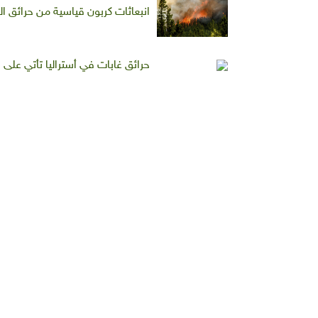
انبعاثات كربون قياسية من حرائق ال
حرائق غابات في أستراليا تأتي على 71 منزلاً قرب بيرث الخاضعة للإغلاق