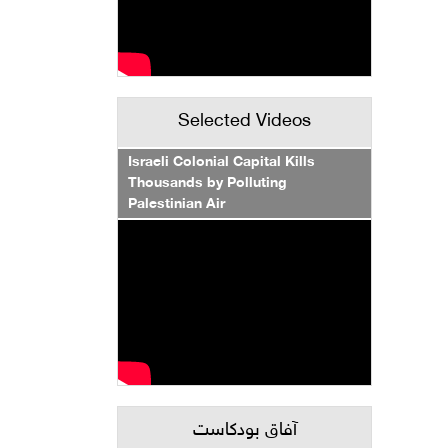
Selected Videos
Israeli Colonial Capital Kills
Thousands by Polluting
Palestinian Air
آفاق بودكاست