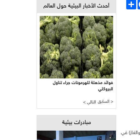
Face
انشر
أحدث الأخبار البيئية حول العالم
فوائد مذهلة للهرمونات جراء تناول
البروكلي
السابق >
< التالي
مبادرات بيئية
الغاز) في