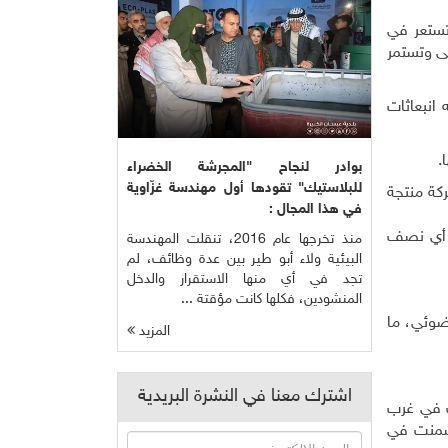
 تستعر في
لى وتستمر
 انبعاثات
.
بوادر لنجاح "المجرشة الخضراء
للبلاستيك" تقودها أول مهندسة غزّاوية
ة ونماذج مناخية لتحديد حجم مساهمة انبعاثات غازي ثاني أكسيد الكربون والميثان من أكبر 88 شركة منتجة
في هذا المجال :
 منذ بداية القرن العشرين بــ ـ0.5 درجة مئوية، أي نصف
منذ تخرجها عام 2016، تنقلت المهندسة
البيئية ولاء أبو طير بين عدة وظائف، لم
تجد في أي منها الاستقرار والدخل
المنشودين، فكلها كانت مؤقتة ...
لضوئي، ما
المزيد
اشترك معنا في النشرة البريدية
 نتيجة حرائق الغابات في غرب
إسمنت في