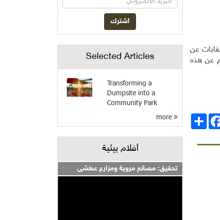
لغابات عن
Selected Articles
م عن هذه
Transforming a
Dumpsite into a
Community Park
more
انشر
Facebo
أفلام بيئية
تحقيق: مصانع مروية ومزارع عطشى