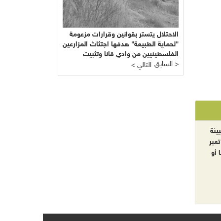
الاحتلال يتستر بقوانين وقرارات مزعومة
"لحماية الطبيعة" هدفها اجتثاث المزارعين
الفلسطينيين من وادي قانا وتثبيت
السابق >
المشروع الاستيطاني التهويدي
< التالي
يئة
تعبر
 أو