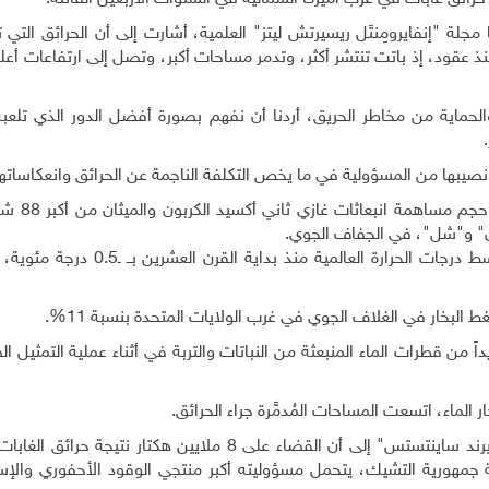
ها مجلة "إنفايرومِنتَل ريسيرتش ليتز" العلمية، أشارت إلى أن الحرائق التي
 عقود، إذ باتت تنتشر أكثر، وتدمر مساحات أكبر، وتصل إلى ارتفاعات أع
والحماية من مخاطر الحريق، أردنا أن نفهم بصورة أفضل الدور الذي تلعبه
.
 نصيبها من المسؤولية في ما يخص التكلفة الناجمة عن الحرائق وانعكاساتها
وجمع الباحثون البيانات المرصود
ن" و"شل"، في الجفاف الجوي
.
وخلصوا إلى أن هذه الانبعاثات مسؤولة عن ارتفاع متوسط درجات الحرارة العالمية
البخار في الغلاف الجوي في غرب الولايات المتحدة بنسبة 11%.
 من قطرات الماء المنبعثة من النباتات والتربة في أثناء عملية التمثيل ا
الماء، اتسعت المساحات المُدمَّرة جراء الحرائق
.
وأشارت الدراسة التي أجرتها منظمة "يونيون اوف كونسيرند ساينتستس" إلى أن القضاء على 8 ملايين هكتار
ة جمهورية التشيك، يتحمل مسؤوليته أكبر منتجي الوقود الأحفوري وال