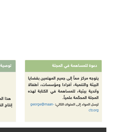
دعوة للمساهمة في المجلة
توصية
يتوجه مركز معاً إلى جميع المهتمين بقضايا
البيئة والتنمية، أفرادا ومؤسسات، أطفالا
وأندية بيئية، للمساهمة في الكتابة لهذه
المجلة المحكّمة علمياً.
هذا ال
george@maan-
ترسل المواد إلى العنوان التالي:
إنتاج ال
ctr.org