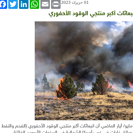
book
Twitter
LinkedIn
WhatsApp
Email
Print
01 حزيران 2023
بعاثات أكبر منتجي الوقود الأحفوري
و/ أيار الماضي أن انبعاثات أكبر منتجي الوقود الأحفوري (الفحم والنفط و
رائق غابات في غرب أميركا الشمالية في السنوات الأربعين الفائتة
.