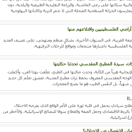
لبية سكانها على رعي الماشية، والزراعة التقليدية الطبيعية والبلدية، دون
رسون الحراثة السطحية الضحلة التي لا تدمر التربة وكائناتها البيولوجية
أراضي الفلسطينيين واقتلاعهم منها
فة الغربية، في السنوات الأخيرة، بشكلٍ منظم ومنهجي، على تصنيف العديد
ة الفلسطينية باعتبارها منتجعات ومواقع للرحلات الترفيهية.
كان، سيدة المطبخ المقدسي تحدثنا حكايتها
يجابية هرباً من الكآبة، وجدت ضالتها في الطبخ، تعلّقت بهذا الفن، وأكملت
ز الوجه المقدسي المعروف بحفظ تراث مطبخ المدينة، تعشق تعلّم كل جديد
ق شهياً، بل النفَس الطيب هو ما يصنع المعجزات.
!!
لح سيادي يحمل في قلبه ثورة على الأمر الواقع الذي يفرضه الاحتلال
بالربط الاقتصادي وجعل الضفة والقطاع سوقا للبضائع الإسرائيلية، والأخطر من
َ اسرائيلية.
مكن الانفصال عن الاحتلال؟