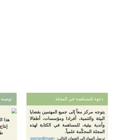
دعوة للمساهمة في المجلة
توصية
يتوجه مركز معاً إلى جميع المهتمين بقضايا
البيئة والتنمية، أفرادا ومؤسسات، أطفالا
هذا ا
وأندية بيئية، للمساهمة في الكتابة لهذه
إنتاج
المجلة المحكّمة علمياً.
طب
george@maan-
ترسل المواد إلى العنوان التالي: