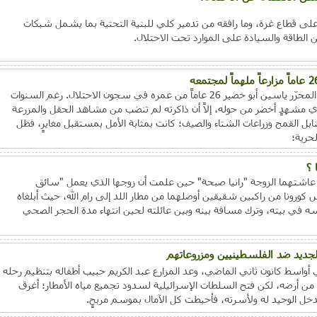
لى قطاع غزة، وما رافقه من تدمير كلي للبنية التحتية بما يشمل شبكات
عن الطاقة والسيادة على الموارد تحت الاحتلال.
دفاعاً عن الأرض ولأجلها، وهب الأسير المحرّر ياسين أبو خضير 26 عاماً من عمره في سجون الاحتلال. رغم السنوات
 إي مشهدٍ أخضر من حوله، إلاً أن ذاكرته لم تنضب من مشاهد الحقل والمزرعة
ل القمح وزراعات الشتاء والصيف؛ كانت بمثابة الأمل بمستقبل مغايرٍ، فظل
لحرية؛
 ؟
 عاشتهما الزوجة "رانيا صبحة" حين علمت أن زوجها الذي يعمل "سائق
 كورونا من راكبين شقيقين أوصلهما من مطار اللد إلى رام الله، حيث أبلغاه
نفسه في بيته، وترك مسافة بينه وبين عائلته لحين انتهاء مدة الحجر الصحي
لجديد ضد الفلسطينيين ومزروعاتهم
واسط كانون ثاني الماضي، وعد المزارع عبد الكريم حبيب أطفاله بتنظيم رحله
من أرضه، لكن فتح السلطات الإسرائيلية لسدود تجميع مياه الأمطار؛ أغرق
خل الوحيد له ولأسرته، فأحبطت كل الآمال بموسم مربحٍ.