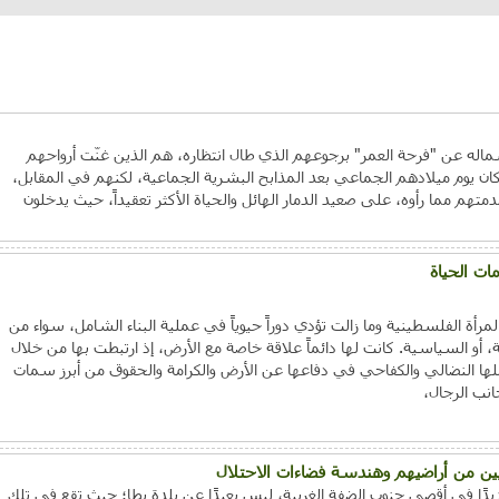
اله عن "فرحة العمر" برجوعهم الذي طال انتظاره، هم الذين غنّت أرواحهم
ن يوم ميلادهم الجماعي بعد المذابح البشرية الجماعية، لكنهم في المقابل،
تهم مما رأوه، على صعيد الدمار الهائل والحياة الأكثر تعقيداً، حيث يدخلون
ات الحياة
ة الفلسطينية وما زالت تؤدي دوراً حيوياً في عملية البناء الشامل، سواء من
ية، أو السياسية. كانت لها دائماً علاقة خاصة مع الأرض، إذ ارتبطت بها من خلال
ملها النضالي والكفاحي في دفاعها عن الأرض والكرامة والحقوق من أبرز سمات
نب الرجال،
نيين من أراضيهم وهندسة فضاءات الاحتلال
يدًا في أقصى جنوب الضفة الغربية، ليس بعيدًا عن بلدة يطا؛ حيث تقع في تلك