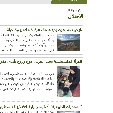
الرئيسية »
الاحتلال
نازحون بعد عودتهم: شمال غزة لا ملامح ولا حياة
سيخبرك العائدون من جنوب القطاع لشم
وحلّقت وضحكت في ذلك اليوم، وكأنه كا
سيتنهدّون ألف مرة وهم يعبّرون عن صدم
في مرحلة حرجة من العذابات اليومية.
المرأة الفلسطينية تحت الحرب: جوع ونزوح بأدنى مقوم
في سياق النضال الفلسطيني، لعبت المرأ
الناحية الثقافية والاجتماعية والاقتصاد
علاقات مادية وثقافية وروحية. ولعل ع
المرأة الفلسطينية التي شاركت الى جا
"المحميات الطبيعية" أداة إسرائيلية لاقتلاع الفلسطي
تمتد التلال الخصبة جنوب الخليل، وتحد