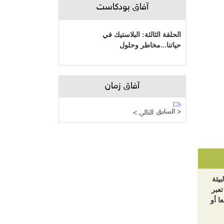
آفاق بودكاست
الحلقة الثالثة: البلاستيك في
حياتنا...مخاطر وحلول
آفاق زمان
السابق >
< التالي
بيئة
تعبر
ا أو
دراسة: "التنمية" بالتمويل الأجنبي وهم
أم حقيقة؟