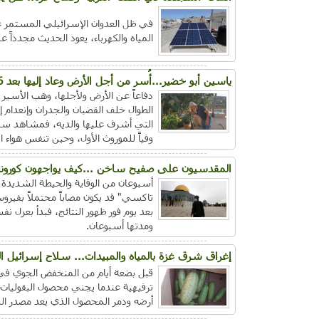
في ظل العدوان الإسرائيلي المستمر ع
المياه والكهرباء، يعود الحديث مجدداً 
ياسين أبو خضير...أُسر من أجل الأرض وعاد إليها بعد 26 عاماً مزارعاً ملهماً لمجتمعه
الطوال خلف القضبان والجدران وإنعدام
التي أشرف عليها والديه، فمشاهد سناب
وفياً للموروث الأول، وحين تنفس هواء ا
المقدسيون على صفيح ساخن ...كيف يواجهون كورونا
أسبوعان من الوقاية والحيطة الشديدة
تاكسي" قد يكون مصاباً محتملاً بفيروس
بعد يوم فور ظهور النتائج، فبدأ بعزل 
ومدتها أسبوعان.
إغراق شرق غزة بالمياه والمبيدات... سلاح إسرائيل ا
قبل بضعة أيام من المنخفض الجوي في أ
ترفيهية عندما يجني محصول البقوليات 
أرضه ودمر المحصول الذي يعد مصدر الد