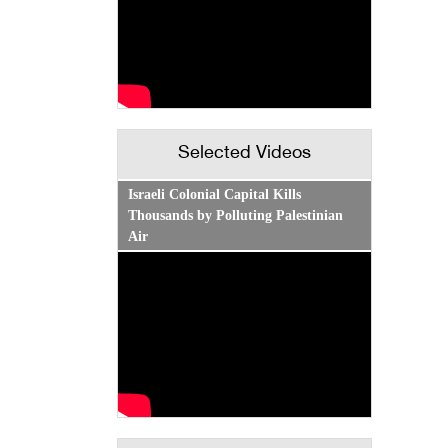
Selected Videos
Israeli Colonial Capital Kills
Thousands by Polluting Palestinian
Air