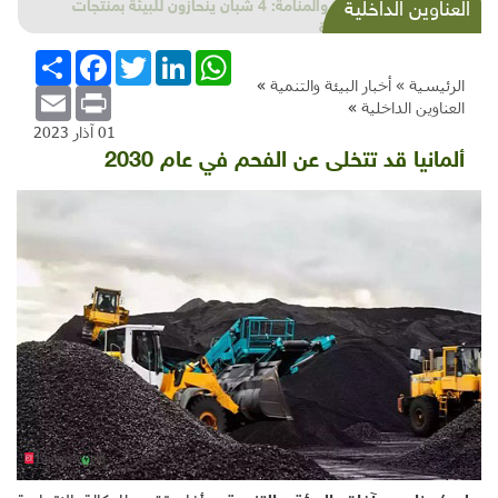
عمّان والمنامة: 4 شبان ينحازون للبيئة بمنتجات
العناوين الداخلية
عضوية
WhatsApp
LinkedIn
Twitter
Facebook
انشر
الرئيسية »
أخبار البيئة والتنمية
»
Email
Print
العناوين الداخلية
»
01 آذار 2023
ألمانيا قد تتخلى عن الفحم في عام 2030