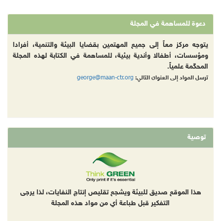
دعوة للمساهمة في المجلة
يتوجه مركز معاً إلى جميع المهتمين بقضايا البيئة والتنمية، أفرادا
ومؤسسات، أطفالا وأندية بيئية، للمساهمة في الكتابة لهذه المجلة
المحكّمة علمياً.
george@maan-ctr.org
ترسل المواد إلى العنوان التالي:
توصية
هذا الموقع صديق للبيئة ويشجع تقليص إنتاج النفايات، لذا يرجى
التفكير قبل طباعة أي من مواد هذه المجلة