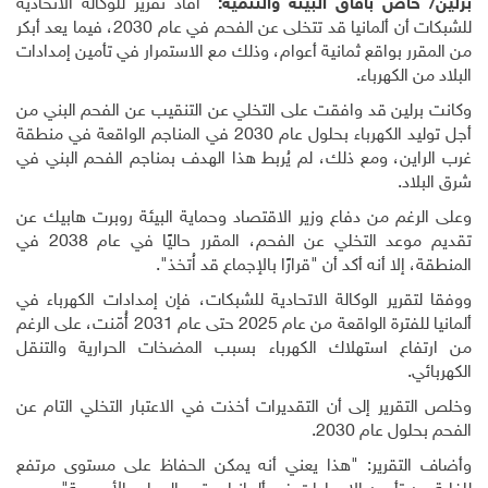
برلين/ خاص بآفاق البيئة والتنمية:
أفاد تقرير للوكالة الاتحادية
للشبكات أن ألمانيا قد تتخلى عن الفحم في عام 2030، فيما يعد أبكر
من المقرر بواقع ثمانية أعوام، وذلك مع الاستمرار في تأمين إمدادات
البلاد من الكهرباء.
وكانت برلين قد وافقت على التخلي عن التنقيب عن الفحم البني من
أجل توليد الكهرباء بحلول عام 2030 في المناجم الواقعة في منطقة
غرب الراين، ومع ذلك، لم يُربط هذا الهدف بمناجم الفحم البني في
شرق البلاد.
وعلى الرغم من دفاع وزير الاقتصاد وحماية البيئة روبرت هابيك عن
تقديم موعد التخلي عن الفحم، المقرر حاليًا في عام 2038 في
المنطقة، إلا أنه أكد أن "قرارًا بالإجماع قد اُتخذ".
ووفقا لتقرير الوكالة الاتحادية للشبكات، فإن إمدادات الكهرباء في
ألمانيا للفترة الواقعة من عام 2025 حتى عام 2031 أُمّنت، على الرغم
من ارتفاع استهلاك الكهرباء بسبب المضخات الحرارية والتنقل
الكهربائي.
وخلص التقرير إلى أن التقديرات أخذت في الاعتبار التخلي التام عن
الفحم بحلول عام 2030.
وأضاف التقرير: "هذا يعني أنه يمكن الحفاظ على مستوى مرتفع