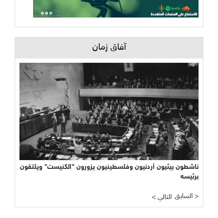
آفاق زمان
ناشطون بيئيون أردنيون وفلسطينيون يزورون "الكنيست" ويلتقون
برئيسه
السابق >
< التالي