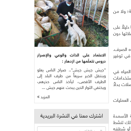
ة؛ ولا من
ليلاً على
اتها دون
ه الصرف.
الاعتماد على الذات والوعي والإصرار
في توفير
دروس نتعلّمها من ازدهار :
"جيش جيش جيش".. صراخ الناس يعلو
لمياه في
وينتقل الخبر سريعاً من طرف البلد إلى
ستخدامات
الطرف الأقصى، ليأخذ الناس حذرهم،
لات بدلاً
ويختفي الثوار الذين يبحث عنهم جيش ...
المزيد
العمليات
اشترك معنا في النشرة البريدية
 الأسمدة
لذلك تنشط
 أو شطفه