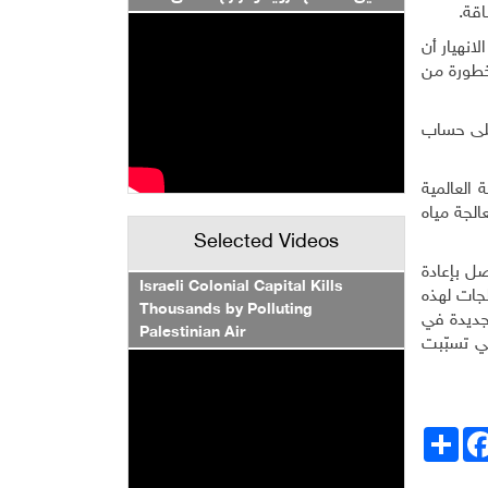
اقة
.
انهيار أن
 خطورة من
على حساب
العالمية
عالجة مياه
Selected Videos
ائية لإستراتيجية (2020) خصوصاً فيما يتصل بإعادة
Israeli Colonial Capital Kills
جات لهذه
Thousands by Polluting
جديدة في
Palestinian Air
تي تسبّبت
انشر
Facebo