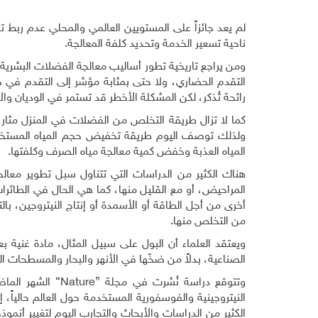
لم يعد جائزاً على المستويين العالمي والمحلي عدم ربط تأ
ناحية تسعير الخدمة وتحديد كلفة المعالجة.
ومن يراجع تاريخية تطور أساليب معالجة الفضلات البشرية، 
التقدم الحضاري، ولا حتى بمثابة مؤشر إلى التقدم في 
رائحة تُذكر، لكن المشكلة الأخطر قد تستمر في الوديان وال
كما لا تزال طريقة التخلص من الفضلات في المنزل مثار
ولذلك توصف اليوم طريقة تخفيض حجم المياه المستخدمة
المياه العذبة وخفض كمية معالجة مياه الصرف وكلفتها
.
هناك الكثير من الدراسات التي تتناول سبل تطوير معالج
المراحيض، أو مع القليل منها، كما هي الحال في الطائر
أخرى من أجل الطاقة أو الأسمدة أو إنتاج النيتروجين، با
من التخلص منها.
ويعتقد العلماء أن البول على سبيل المثال، مادة غنية 
الصناعية، بدلاً من ضخّها في الأنهر والبحار والمسطحات الم
وتتوقع دراسة نُشرت في مجلة
“Nature”
الشهر الماضي
النيتروجينية والفوسفورية المستخدمة حول العالم حالياً،
الكثير من الدراسات والأبحاث والتجارب اليوم لتغيير أ