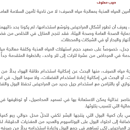
حبيب معلوف
مين المياه العذبة بمعالجة مياه الصرف؛ لا من ناحية تأمين السلامة العام
يعرف أن تطور أشكال المراحيض وتوسّع استخدامها، لم يكونا بحد ذاتيهما د
حماية الصحة العامة وصحة البيئة. فقد تنجح المنازل في التخلص من فضل
أنهار والبحار أو في الشبكات والمحطات.
 جدل، خصوصاً على صعيد حجم استهلاك المياه العذبة وكلفة معالجة ميا
 في المرحاض من عشرة لترات إلى لتر واحد، بالخطوة المتقدمة جداً 
ة مياه الصرف، منها البحث عن إمكانية استخدام طاقة الهواء بدلاً من ا
ات، أو البحث في إمكانية إعادة استخدام الفضلات، ولا سيما البول، في ا
لتوازي أو بالتزامن مع استخدام جيل جديد من المراحيض تحفظ البول والفض
بعناصر غذائية يمكن الاستعانة بها في تسميد المحاصيل، أو توظيفها في 
ائية التي تتسبب بتلوثها.
 بأن كمية البول التي ينتجها البشر تكفي لتحلّ محل حوالي ربع كمية
 إضافة إلى احتواء البول على البوتاسيوم والعديد من المغذيات الدقيقة. 
نموذج المراحيض لكي تساهم في جمع البول وإعادة استخدامه بدلاً من صرفه