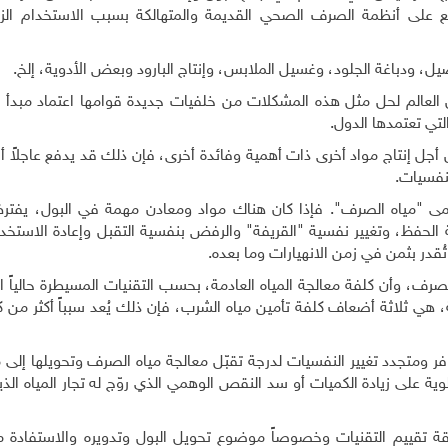
ع على أنظمة الصرف الصحي القديمة والمتهالكة بسبب الاستخدام الزا
ل، ودباغة الجلود، وغسيل الملابس، وإنتاج البارود وبعض الأدوية، إلخ.
 العالم لحل مثل هذه المشكلات من خلفيات جديدة قوامها اعتماد مبدأ ا
لتي تعتمدها الدول.
جل إنتاج مواد أخرى ذات أهمية وفائدة أخرى، فإن ذلك قد يدفع عاجلاً أم 
لنفسيات.
مى "مياه الصرف". فإذا كان هناك مواد ومعادن مهمة في البول، يفت
 الحفظ، وتغيير نفسية "القريفة" والرفض بنفسية التقبل وإعادة الاستخد
ُقدر بثمن في زمن الانهيارات وما بعده.
صرف، وأن كلفة معالجة المياه العادمة، بحسب التقنيات المسيطرة حالياً ا
 ثلاثة أضعاف كلفة تأمين مياه الشرب، فإن ذلك يُعد سبباً أكثر من كاف
فر ومتجدد تغيير النفسيات لدرجة تقبّل معالجة مياه الصرف وتحويلها إلى
وية على زيادة الكميات أو سد النقص الوهمي الذي روّج له تجار المياه ال
يقة تقييم التقنيات وخصوصاً موضوع تحويل البول وتدويره والاستفادة م