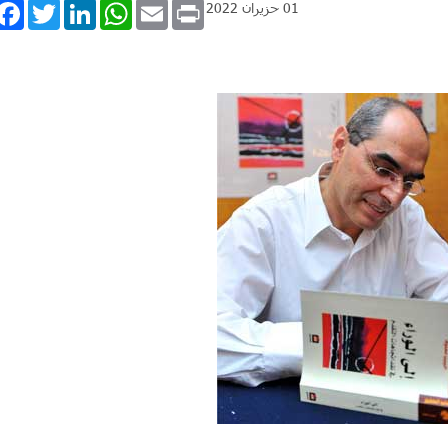
book
Twitter
LinkedIn
WhatsApp
Email
Print
01 حزيران 2022