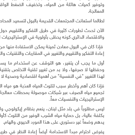
وتوفير كميات هائلة من المياه، وتخفيف الضغط الواق
المعالجة
.
لطالما استعانت المجتمعات القديمة بالبول لتسميد المحاصي
الآن تحدث تطورات كثيرة في طرق التفكير والتقييم حول
والاقتصاد الدائري كونه يحظى بأولوية في الإستراتيجيات ا
فإذا كان في البول معادن ثمينة يمكن الاستفادة منها من أ
إعادة التفكير والتقييم والتغيير في المقاربات والتقنيات وا
أول ما يجب أن يتغير، هو التوقف عن استخدام ما يس
وحفظها لا صرفها، ولا بد من تغيير تقنية التخلص بتقنية
لهذا التغيير "في النفسية" من أهمية اقتصادية وصحية لا ت
فإذا كان أهم وأخطر سبب لتلوث المياه العذبة هو مياه ال
تجميع مياه الصرف عبر شبكات موصولة بمحطات معالجة، هي
الإستراتيجيات والنفسيات معاً
.
ليس مطلوباً في بلد مثل لبنان، ينعم بنظام إيكولوجي وا
بكلفة عالية، بل حماية مياه الشرب الوفير من التلوث كأول
يدهم وضعاً غير دستوري على هذا المورد الحيوي والهام
.
يفرض احترام مبدأ الاستدامة أيضاً إعادة النظر في طر