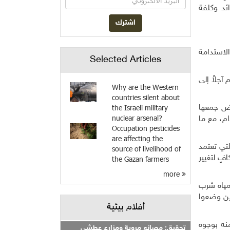
ئد وكلفة
لاستدامة
Selected Articles
آجلاً إلى
Why are the Western
countries silent about
the Israeli military
رض جمعها
nuclear arsenal?
ام، مع ما
Occupation pesticides
are affecting the
لتي تعتمد
source of livelihood of
ٍ لتغيير
the Gazan farmers
more
 مياه شرب
ذين وضعوا
أفلام بيئية
نه بوجوه
تحقيق: مصانع مروية ومزارع عطشى