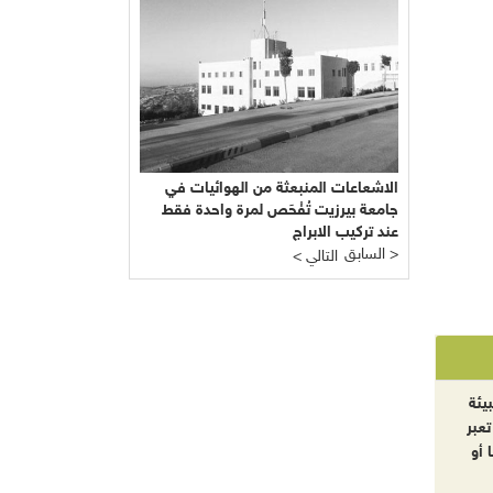
الاشعاعات المنبعثة من الهوائيات في
جامعة بيرزيت تُفْحَص لمرة واحدة فقط
عند تركيب الابراج
السابق >
< التالي
يئة
تعبر
 أو