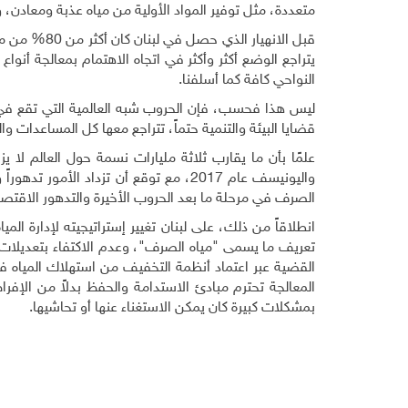
متعددة، مثل توفير المواد الأولية من مياه عذبة ومعادن، 
قبل الانهيار الذي حصل في لبنان كان أكثر من 80% من مياه الصرف (المقدّرة بـ310 ملايين م
يتراجع الوضع أكثر وأكثر في اتجاه الاهتمام بمعالجة أنواع 
النواحي كافة كما أسلفنا.
ليس هذا فحسب، فإن الحروب شبه العالمية التي تقع في ا
قضايا البيئة والتنمية حتماً، تتراجع معها كل المساعدات وا
علمًا بأن ما يقارب ثلاثة مليارات نسمة حول العالم ل
واليونيسف عام 2017، مع توقع أن تزداد 
الصرف في مرحلة ما بعد الحروب الأخيرة والتدهور الاقتص
تعريف ما يسمى "مياه الصرف"، وعدم الاكتفاء بتعديلات
القضية عبر اعتماد أنظمة التخفيف من استهلاك المياه 
المعالجة تحترم مبادئ الاستدامة والحفظ بدلاً من الإفرا
بمشكلات كبيرة كان يمكن الاستغناء عنها أو تحاشيها.