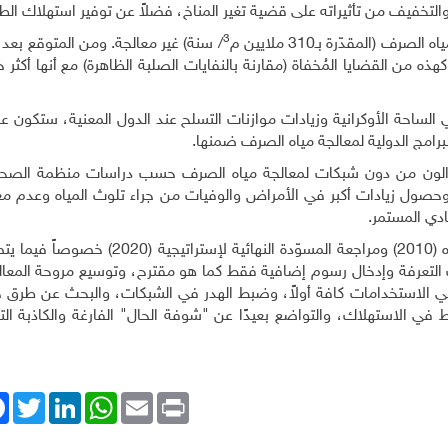
والتخفيف من تأثيراته على قضية تغير المناخ، فضلاً عن توفير استهلاك الط
3
/ سنة) غير معالجة. ومن المتوقع بعد ال
كهذه من القضايا المُخفاة (مقارنة بالنفايات الصلبة الظاهرة) مع أنها أكثر
لساحة الأوكرانية وزيادات موازنات التسلح عند الدول المعنية، ستكون 
لبرامج الدولية لمعالجة مياه الصرف ضمنها.
ا يزالون من دون شبكات لمعالجة مياه الصرف حسب دراسات منظمة الصحة 
الأمور تدهوراً وحصول زيادات أكبر في الأمراض والوفيات من جراء تلوث المياه وعدم م
ادي المستمر
.
انطلاقاً من ذلك، على لبنان تغيير إستراتيجيته لإدارة المياه (2010) ومراجعة المسوّدة النه
 التعرفة وإدخال رسوم إضافية فقط كما هو مقترح، وتوسيع مروحة المعال
في الاستخدامات كافة أولاً، وضبط الهدر في الشبكات، والبحث عن طرق 
ط في الاستهلاك، والتواضع بعيدًا عن "شوفة الحال" الفارغة والكاذبة ال
ok
Twitter
LinkedIn
WhatsApp
Email
Print