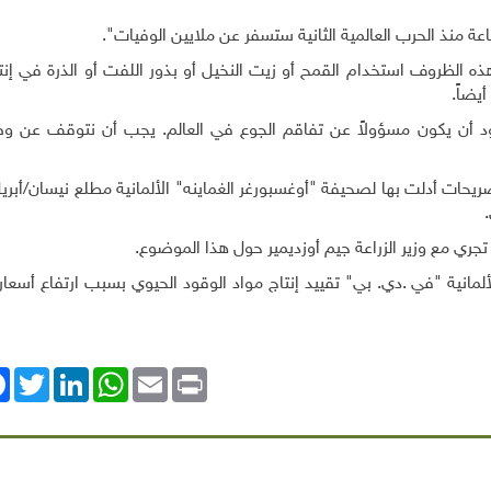
اعة منذ الحرب العالمية الثانية ستسفر عن ملايين الوفيات".
هذه الظروف استخدام القمح أو زيت النخيل أو بذور اللفت أو الذرة في إنت
يضاً.
ود أن يكون مسؤولاً عن تفاقم الجوع في العالم. يجب أن نتوقف عن وض
صريحات أدلت بها لصحيفة "أوغسبورغر الغماينه" الألمانية مطلع نيسان/أبر
جري مع وزير الزراعة جيم أوزديمير حول هذا الموضوع
.
مانية "في .دي. بي" تقييد إنتاج مواد الوقود الحيوي بسبب ارتفاع أسعار
ok
Twitter
LinkedIn
WhatsApp
Email
Print