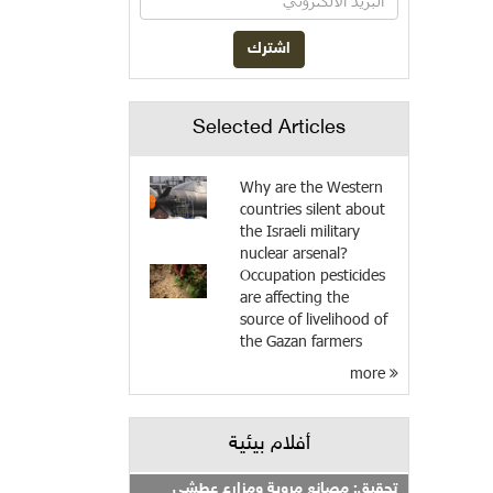
Selected Articles
Why are the Western
countries silent about
the Israeli military
nuclear arsenal?
Occupation pesticides
are affecting the
source of livelihood of
the Gazan farmers
more
أفلام بيئية
تحقيق: مصانع مروية ومزارع عطشى