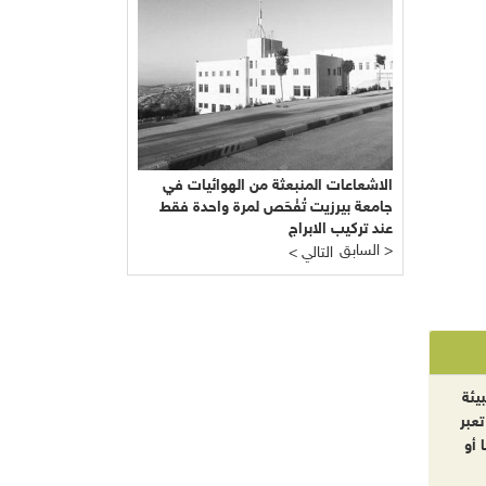
الاشعاعات المنبعثة من الهوائيات في
جامعة بيرزيت تُفْحَص لمرة واحدة فقط
عند تركيب الابراج
السابق >
< التالي
يئة
تعبر
 أو