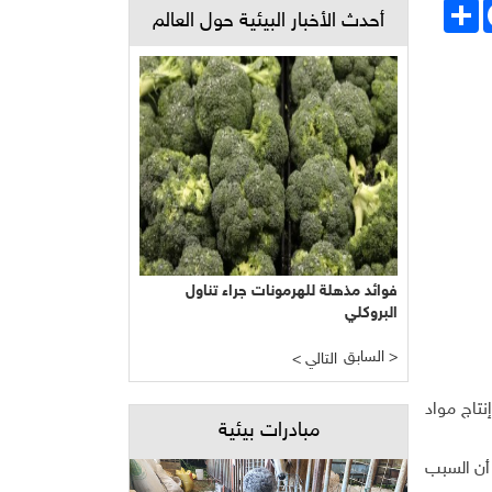
Face
انشر
أحدث الأخبار البيئية حول العالم
فوائد مذهلة للهرمونات جراء تناول
البروكلي
السابق >
< التالي
نتاج مواد
مبادرات بيئية
 أن السبب