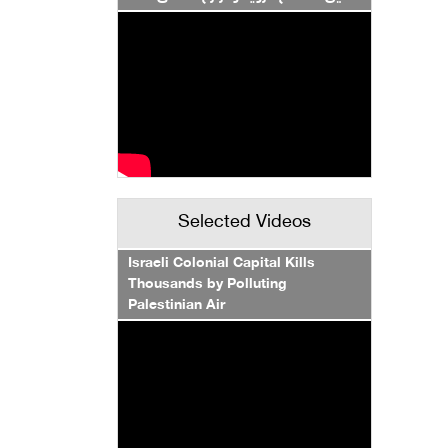
Selected Videos
Israeli Colonial Capital Kills
Thousands by Polluting
Palestinian Air