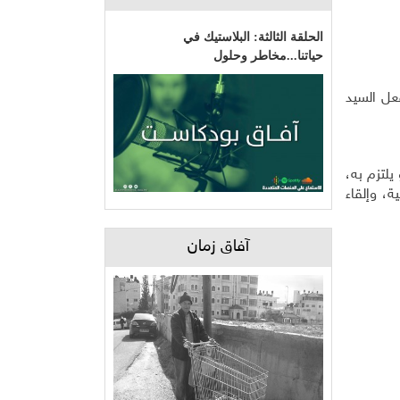
الحلقة الثالثة: البلاستيك في
حياتنا...مخاطر وحلول
فعل السيد
يلتزم به،
، وإلقاء
آفاق زمان