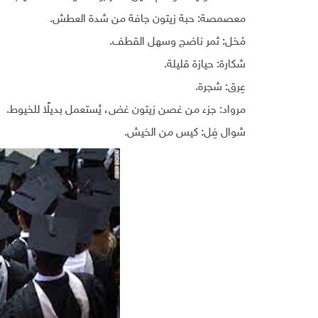
معصمصة: حبة زيتون جافة من شدة العطش.
مْخل: ثمر ناضج وسهل القطف.
شكارة: حيازة قليلة.
عِرق: شجرة.
مرواد: جزء من غصن زيتون غض، يُستعمل بديلًا للخيوط.
شوال فِل: كيس من الخيش.