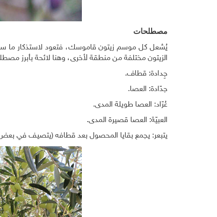
مصطلحات
يُشعل كل موسم زيتون قاموسك، فتعود لاستذكار ما سمعت
الزيتون مختلفة من منطقة لأخرى، وهنا لائحة بأبرز مصطلح
جِدادة: قطاف.
جدّادة: العصا.
عُرّاد: العصا طويلة المدى.
العبيّة: العصا قصيرة المدى.
يتبعر: يجمع بقايا المحصول بعد قطافه (يتصيف في بعض 