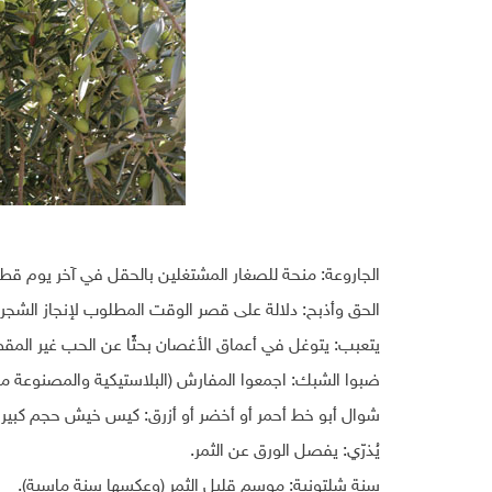
الجاروعة: منحة للصغار المشتغلين بالحقل في آخر يوم قط
الحق وأذبح: دلالة على قصر الوقت المطلوب لإنجاز الشجرة،
يتعبب: يتوغل في أعماق الأغصان بحثًا عن الحب غير الم
ضبوا الشبك: اجمعوا المفارش (البلاستيكية والمصنوعة من ال
شوال أبو خط أحمر أو أخضر أو أزرق: كيس خيش حجم كبير يتسع الأكبر 
يُذرّي: يفصل الورق عن الثمر.
سنة شلتونية: موسم قليل الثمر (وعكسها سنة ماسية).