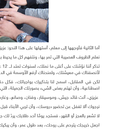
أما الثانية فأوجهها إلى معلم، أستهلها على هذا النحو: عز
نعلم الظروف العصيبة التي تمر بها، ونتفهم كل ما يحيط
تذك
لأنصفناك في معيشتك، ولمنحناك أرفع الأوسمة في الدو
لكن في المقابل، اسمح لنا بتذكيرك بواجباتك، فكل دقي
اصطناعية، وأن تهتم بعض الشيء بصورتك الجميلة، التي ا
عزيزي، أنت قائد جيش، وموسيقار، وفنان، وصانع، وغار
نرجوك ألا تغفل عن تحضير دروسك، وأن تربي الأبناء قبل 
لا تشعر بالعجز أو القهر، فستجد يومًا أحد طلابك يردّ لك
اجعل خريجك يترحم على روحك، بعد طول عمر، وأن يبكيك ب