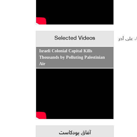
Selected Videos
 على أحر
Israeli Colonial Capital Kills
Thousands by Polluting Palestinian
Air
آفاق بودكاست