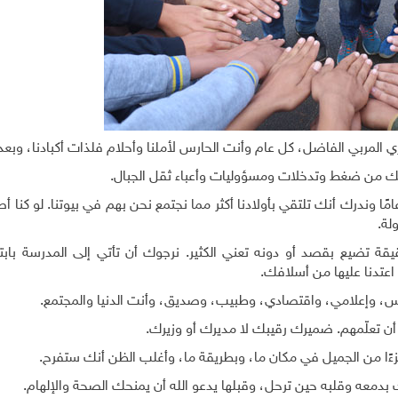
يزي المربي الفاضل، كل عام وأنت الحارس لأملنا وأحلام فلذات أكبادنا، وبعد
 بك من ضغط وتدخلات ومسؤوليات وأعباء ثقل الجبال.
ر أننا نؤمّنك على أغلى ما نملك، لسنوات تمتد لـــ 12 عامًا وندرك أنك تلتقي بأولادنا أكثر مما نجتمع نحن بهم في بيوتنا. ل
لة.
قة تضيع بقصد أو دونه تعني الكثير. نرجوك أن تأتي إلى المدرسة بابت
عتدنا عليها من أسلافك.
س، وإعلامي، واقتصادي، وطبيب، وصديق، وأنت الدنيا والمجتمع.
أن تعلّمهم. ضميرك رقيبك لا مديرك أو وزيرك.
 جزءًا من الجميل في مكان ما، وبطريقة ما، وأغلب الظن أنك ستفرح.
دمعه وقلبه حين ترحل، وقبلها يدعو الله أن يمنحك الصحة والإلهام.