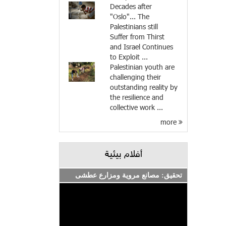
Decades after
"Oslo"... The
Palestinians still
Suffer from Thirst
and Israel Continues
to Exploit ...
Palestinian youth are
challenging their
outstanding reality by
the resilience and
collective work ...
more
أفلام بيئية
تحقيق: مصانع مروية ومزارع عطشى