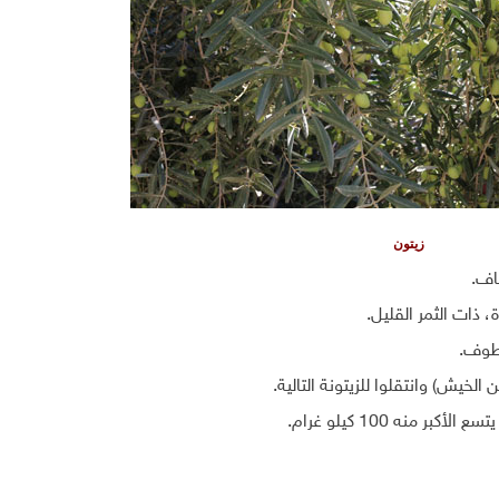
زيتون
اف.
 ذات الثمر القليل.
قطوف.
خيش) وانتقلوا للزيتونة التالية.
منه 100 كيلو غرام.