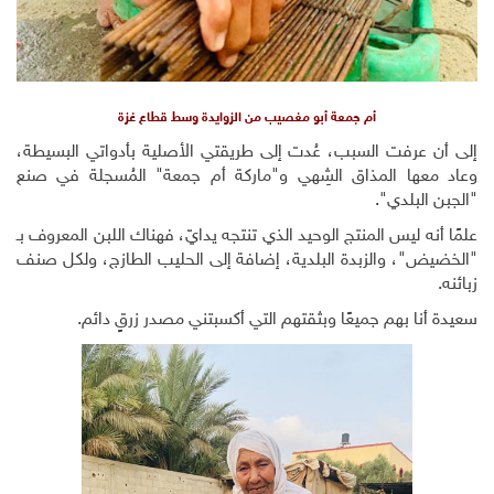
أم جمعة أبو مغصيب من الزوايدة وسط قطاع غزة
إلى أن عرفت السبب، عُدت إلى طريقتي الأصلية بأدواتي البسيطة،
وعاد معها المذاق الشِهي و"ماركة أم جمعة" المُسجلة في صنع
"الجبن البلدي".
علمًا أنه ليس المنتج الوحيد الذي تنتجه يدايّ، فهناك اللبن المعروف بـ
"الخضيض"، والزبدة البلدية، إضافة إلى الحليب الطازج، ولكل صنف
زبائنه.
سعيدة أنا بهم جميعًا وبثقتهم التي أكسبتني مصدر زرقٍ دائم.