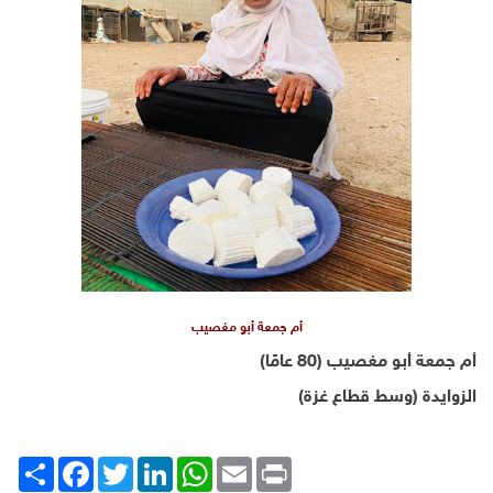
أم جمعة أبو مغصيب
أم جمعة أبو مغصيب (80 عامًا)
الزوايدة (وسط قطاع غزة)
Print
Email
WhatsApp
LinkedIn
Twitter
انشر
Facebook