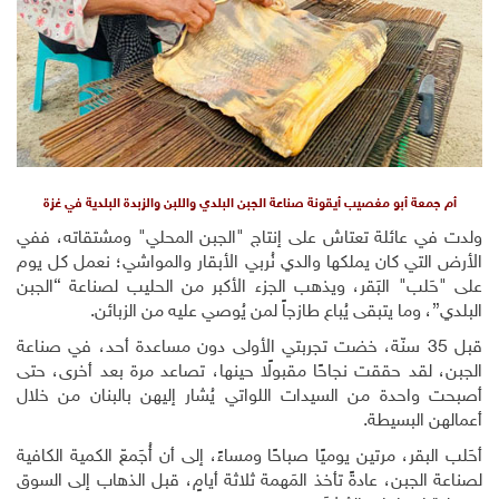
أم جمعة أبو مغصيب أيقونة صناعة الجبن البلدي واللبن والزبدة البلدية في غزة
ولدت في عائلة تعتاش على إنتاج "الجبن المحلي" ومشتقاته، ففي
الأرض التي كان يملكها والدي نُربي الأبقار والمواشي؛ نعمل كل يوم
على "حَلب" البَقر، ويذهب الجزء الأكبر من الحليب لصناعة “الجبن
البلدي”، وما يتبقى يُباع طازجاً لمن يُوصي عليه من الزبائن.
قبل 35 سنّة، خضت تجربتي الأولى دون مساعدة أحد، في صناعة
الجبن، لقد حققت نجاحًا مقبولًا حينها، تصاعد مرة بعد أخرى، حتى
أصبحت واحدة من السيدات اللواتي يُشار إليهن بالبنان من خلال
أعمالهن البسيطة.
أحَلب البقر، مرتين يوميًا صباحًا ومساءً، إلى أن أُجَمعّ الكمية الكافية
لصناعة الجبن، عادةً تأخذ المَهمة ثلاثة أيامٍ، قبل الذهاب إلى السوق