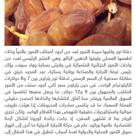
دقلة نور ولقبها سيدة التمور تعد من أجود أصناف التمور عالمياً وذلك
لطعمها العسلي ولونها الذهبي الرائع. وهي المنتج الرئيسي لعدد من
واحات التمور الجزائرية المتمركزة في ولايتي بسكرة وواد سوف. يؤكد
رئيس غرفة التجارة والصناعة بولاية بسكرة، عبد المجيد خبزي في
مقابلة صحفية أن السعر الرسمي لدقلة نور يتراوح بين 7 و8 دولارات
للكيلوغرام الواحد، في حين يتراوح سعر ثاني أجود صنف من التمور
الملقب بالمجهول بين 9 و12 دولار، ما يجعل سعرها تنافسيا في
السوق العالمية ويفتح عدة آفاق لانتشارها واتخاذها كمصدر حقيقي
للعملة الصعبة، ما قد ينافس صادرات المحروقات إذا هيئت ظروف
مواتية واستراتيجيات حقيقية للنهوض بهذا القطاع الواعد. ولكن تجري
الرياح بما لا تشتهي السفن، إذ جاءت جائحة كورونا لتشكل أزمة
اقتصادية عالمية وركود عام في حركة التجارة الدولية ما أدى إلى انهيار
سوق التمور المحلية والدولية لعدة أسباب نتطرق في هذا المقال إلى