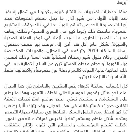
أبرزها.
وفقا لمعطيات تقديرية، بدأ انتشار فيروس كورونا في شمال إفريقيا
منذ الأيام الأولى من شهر آذار، ما جعل معظم الحكومات تتخذ
إجراءات صارمة للحد من تفاقم الوباء بما في ذلك وقف المشاريع
التنموية، فأحدث ذلك ركودا كبيرا في السوق المحلية وكذلك إيقاف
عمليات التصدير للخارج، ما سبب أزمة في توفر العملة الصعبة
والسيولة بشكل عام، كل هذا أدى إلى توقف بيع نصف محصول
السنة السابقة 2019 وتراكمه في المخازن والمبردات المخصصة
للتخزين. وكان حلول شهر رمضان استثنائياً هذه السنة وذلك لتفشي
وباء الكورونا وإحجام معظم المستهلكين عن السلع الكمالية، بما في
ذلك الفاكهة عالية الجودة كالتمر ودقلة نور خصوصاً، واكتفائهم فقط
بالأساسيات اللازمة للعيش.
كل الأسباب السالفة ذكرها؛ يضع المنتجين والعاملين في هذا المجال
أمام تحدٍ هائل بقدوم الموسم الحالي لقطف التمور، وهذا ما يحتم
على المسئولين والمنتجين توخي الحذر ووضع استراتيجيات دقيقة
لتفادي حدوث خسائر قاتلة في هذا المجال، وقد يترك آثارا يصعب
تداركها لاحقا. ومن الحلول الممكن اتخاذها هي محاولة جدولة التصدير
وفتحه بشكل منظم ومستمر تفاديا لتكديس كميات هائلة من التمور،
وكذلك تشجيع المؤسسات والمصانع التي تقوم بإنتاج مشتقات
التمور على استغلال الكميات الفائضة من السنة السابقة كالروينة