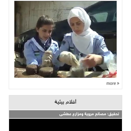
more
أفلام بيئية
تحقيق: مصانع مروية ومزارع عطشى