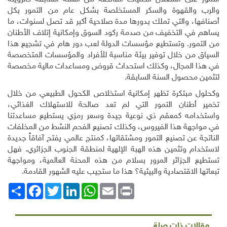
والرب والقهوة والسكر المستخلصة بشكل عام من التمور بكل
أصنافها، والتي تملك بدورها مدة صلاحية أكبر قد تصل لسنوات، ما
يساهم في التخفيف من صدمة ركود السوق وإمكانية إتلاف الأطنان
من التمور. وتستطيع مؤسسات الدولة لعب دور هام في تشجيع هذا
السياق من خلال توفير بيئة مناسبة للأفراد والمؤسسات المتخصصة
في هذا المجال، وكذلك استحداث قروض ومساعدات مالية مخصصة
لتثمين محصول السنة السابقة.
وكحلول مبتكرة تظهر إمكانية استخلاص الكحول الطبيعي من خلال
تخمير أطنان التمور التي لم تعد صالحة للاستهلاك الغذائي،
واستخدامه كمعقم ذي نوعية جيدة وسعر رمزي يستطيع مساعدتنا
في مواجهة هذا الفيروس، وكذلك تصنيع الفحم النشط من المخلفات
الناتجة عن تصنيع التمور ومشتقاتها، كمنتج عالمي يفتح آفاقاً جديدة
لاستخدام وتثمين هذه الهبة الإلهية لمنطقة الجنوب الجزائري. فهل
تستطيع الجزائر المرور بسلام من هذه المحنة العالمية، ومواجهة
تبعاتها الاقتصادية والبيئية؟ هذا ما ستجيب عليه الشهور القادمة.
Print
Email
WhatsApp
LinkedIn
Twitter
انشر
Facebook
مقالات ذات صلة