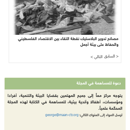
مصانع تدوير البلاستيك نقطة التقاء بين الاقتصاد الفلسطيني
والحفاظ على بيئة أجمل
السابق >
< التالي
دعوة للمساهمة في المجلة
يتوجه مركز معاً إلى جميع المهتمين بقضايا البيئة والتنمية، أفرادا
ومؤسسات، أطفالا وأندية بيئية، للمساهمة في الكتابة لهذه المجلة
المحكّمة علمياً.
george@maan-ctr.org
ترسل المواد إلى العنوان التالي: