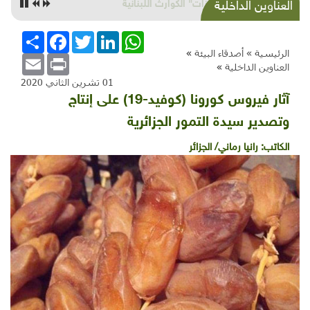
شذرات بيئية وتنموية...ذهب وتمويل وهيئات محلية
العناوين الداخلية
وزيتون وتطوّع...
WhatsApp
LinkedIn
Twitter
Facebook
انشر
الرئيسية »
أصدقاء البيئة
»
Email
Print
العناوين الداخلية
»
01 تشرين الثاني 2020
آثار فيروس كورونا (كوفيد-19) على إنتاج
وتصدير سيدة التمور الجزائرية
الكاتب:
رانيا رماني/ الجزائر