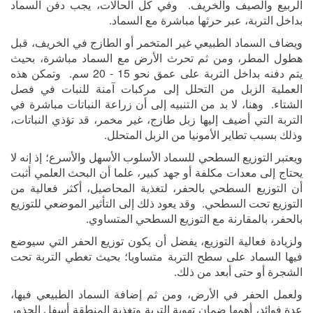
الربيع والصيف والخريف. وفي كل الحالات، يجب دفن السماد
بداخل التربة، عبر حرثها مباشرة مع السماد.
ويضاف السماد الطبيعي غير المتخمر أو الطازج في الخريف، قبل
هطول المطر، ومن ثم تحرث الأرض مع السماد مباشرة، بحيث
يتم دفنه بداخل التربة على عمق نحو 15 - 20 سم. وتمكن هذه
العملية الزبل من التحلل إلى مركبات آمنة للنبات في فصل
الشتاء. وهنا، لا بد من التنبيه إلى أن زراعة النباتات مباشرة في
التربة التي أضيف إليها زبل طازج، غير مخمر، قد تؤذي النباتات،
وذلك بسبب تطاير الأمونيا من الزبل المتحلل.
ويعتبر التوزيع السطحي للسماد الأسلوب الأسهل والأسرع؛ إذ إنه لا
يحتاج إلى معدات مكلفة أو جهد كبير، علما أن البحث العلمي أثبت
أن التوزيع السطحي بالحفر، لتغذية المحاصيل، أكثر فعالية من
التوزيع تحت السطحي. وقد يعود ذلك إلى التأثير الموضعي للتوزيع
بالحفر، بالمقارنة مع التوزيع السطحي المتساوي.
ولزيادة فعالية التوزيع، يفضل أن يكون توزيع الحفر التي سيوضع
فيها السماد على سطح التربة متساويا؛ بحيث تغطي التربة تحت
الشجرة أو حتى أبعد من ذلك.
ولعمل الحفر في الأرض، ومن ثم إضافة السماد الطبيعي فيها،
عدة فوائد، أهمها ضمان تهوية التربة وتغذية المنطقة أسفل الجذور