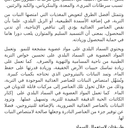
تسبب سرطانات المريء، والمعدة، والبنكرياس، والكبد والرئتين.
وتتمثل أفضل الطرق لتعويض المغذيات التي امتصها النبات من
التربة، في إضافة الأسمدة الطبيعية، أو الزبل البلدي، علما بأن
نقص العناصر الغذائية يؤدي إلى تناقص الإنتاجية، أي تدني
المحصول، بمعنى أن التسميد السليم والمتوازن يلعب دورا هاما
في حماية المحصول وزيادته.
ويحتوي السماد البلدي على مواد عضوية مشجعة للنمو. وتعمل
المواد العضوية في السماد البلدي على تحسين خواص التربة
الطينية من ناحية المسامية والتهوية والصرف. كما تعمل على
زيادة تماسك حبيبات الأرض الخفيفة، وزيادة قدرتها على حفظ
الماء، وتمد النباتات بالنيتروجين الذي تحتاجه بكميات كبيرة.
وتُسَهِّل امتصاص النباتات للعناصر الغذائية الموجودة في التربة،
وذلك من خلال تحول تلك العناصر إلى مركبات قابلة للذوبان في
الماء. كما تعمل المواد العضوية في السماد البلدي على إكثار
الكائنات الحية الدقيقة المفيدة للتربة، وتسهيل عملها. وتزود
النباتات بالعناصر الغذائية الضرورية، بالإضافة للنيتروجين، فضلا
عن توفير جزء من العناصر النادرة وجعلها صالحة لامتصاص النبات
لها.
طريقتان لاستعمال السماد