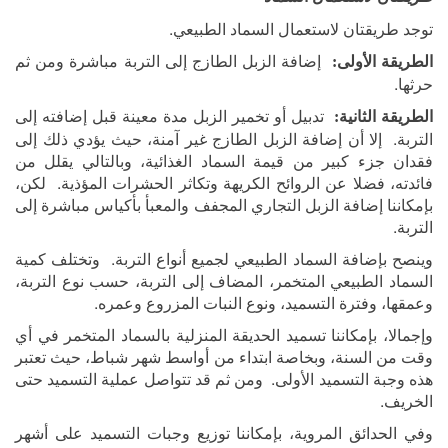
توجد طريقتان لاستعمال السماد الطبيعي.
إضافة الزبل الطازج إلى التربة مباشرة ومن ثم
الطريقة الأولى:
حرثها.
تدبيل أو تخمير الزبل مدة معينة قبل إضافته إلى
الطريقة الثانية:
التربة. إلا أن إضافة الزبل الطازج غير آمنة، حيث يؤدي ذلك إلى
فقدان جزء كبير من قيمة السماد الغذائية، وبالتالي يقلل من
فائدته، فضلا عن الروائح الكريهة وتكاثر الحشرات المؤذية. لكن،
بإمكاننا إضافة الزبل التجاري المجفف والمعبأ بأكياس مباشرة إلى
التربة.
وينصح بإضافة السماد الطبيعي لجميع أنواع التربة. وتختلف كمية
السماد الطبيعي المتخمر، المضاف إلى التربة، حسب نوع التربة،
وعمقها، وفترة التسميد، ونوع النبات المزروع وعمره.
وإجمالا، بإمكاننا تسميد الحديقة المنزلية بالسماد المتخمر في أي
وقت من السنة، وبخاصة ابتداء من أواسط شهر شباط، حيث تعتبر
هذه وجبة التسميد الأولى. ومن ثم قد تتواصل عملية التسميد حتى
الخريف.
وفي الحدائق المروية، بإمكاننا توزيع وجبات التسميد على أشهر