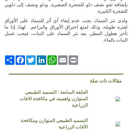
بإضافة نحو نصف دلو للشجرة الصغيرة، ودلو ونصف إلى دلوين
للشجرة الكبيرة.
ولدى نثر السماد، يجب عدم إبقاء أي أثر للسماد على الأوراق
لفترة طويلة، وذلك لمنع احتراق الأوراق والبراعم. لهذا، إذا ما
تأخر هطول المطر، بعد نثر السماد على النبات، فيجب غسل
النبات بالماء.
Print
Email
WhatsApp
LinkedIn
Twitter
انشر
Facebook
مقالات ذات صلة
الحلقة السابعة : التسميد الطبيعي
المتوازن واهميته في مكافحة الافات
الزراعية
التسميد الطبيعي المتوازن ومكافحة
الآفات الزراعية