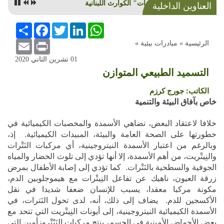
العناوين الداخلية
"مميزات" الكوارث اللبنانية
WhatsApp
LinkedIn
Twitter
Facebook
انشر
Email
Print
الرئيسية »
مبادرات بيئية
»
01 تشرين الثاني 2020
التسميد الطبيعي المتوازن
الكاتب:
جورج كرزم
خاص بآفاق البيئة والتنمية
خلافا لاعتقاد البعض، تضاهي الأسمدة والمخصبات الكيميائية في
خطورتها على الصحة العامة والبيئة، المبيدات الكيميائية. إذ،
وبالرغم من اعتبار الأسمدة النيتروجينية، أي مركبات النَتْرات
والنِيتْريت، من أهم الأسمدة، إلا أنها تؤدي إلى تلوث الخضار والمياه
الجوفية والسطحية بالنَتْرات. كما تؤدي إلى إصابة الأطفال بمرض
زرقة العيون، ناهيك عن تفاعل النِيتْرات مع هيموجلوبين الدم،
مكونة مركبا معقدا، يسبب للإنسان ضعفا شديدا في نقل
الأكسجين للدم. يضاف إلى ذلك، أنه، لدى تحول النَترات، في
الأسمدة الكيميائية النيتروجينية، إلى أيونات النِيتْريت التي تتحد مع
بعض الأحماض الأمينية في الجسم، ينتج مركبات النَيْتْروزأمين التي