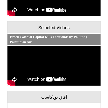
Selected Videos
Israeli Colonial Capital Kills Thousands by Polluting
Palestinian Air
آفاق بودكاست