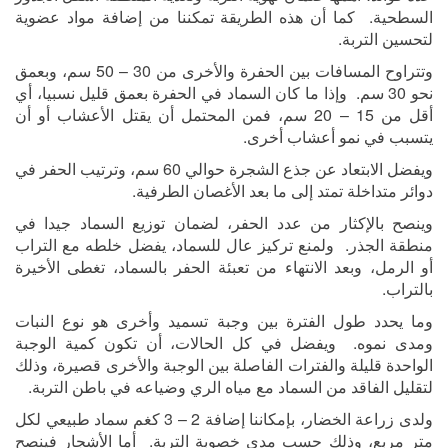
السطحية. كما أن هذه الطريقة تمكننا من إضافة مواد عضوية
لتحسين التربة.
وتتراوح المسافات بين الحفرة والأخرى من 30 – 50 سم، وبعمق
نحو 30 سم. وإذا ما كان السماد في الحفرة بعمق قليل نسبيا، أي
أقل من 15 – 20 سم، فمن المحتمل أن يقتل الأعشاب أو أن
يتسبب في نمو أعشاب أخرى.
ويفضل الابتعاد عن جذع الشجرة حوالي 60 سم، وترتيب الحفر في
دوائر متداخلة تمتد إلى ما بعد الأغصان الطرفية.
وينصح بالإكثار من عدد الحفر، لضمان توزيع السماد جيدا في
منطقة الجذر. ولمنع تركيز عال للسماد، يفضل خلطه مع التراب
أو الرمل، وبعد الانتهاء من تعبئة الحفر بالسماد، تغطى الأخيرة
بالتراب.
وما يحدد طول الفترة بين وجبة تسميد وأخرى هو نوع النبات
ومدى نموه. ويفضل في كل الحالات، أن تكون كمية الوجبة
الواحدة قليلة والفترات الفاصلة بين الوجبة والأخرى قصيرة، وذلك
لتقليل الفاقد من السماد مع مياه الري وضياعه في باطن التربة.
ولدى زراعة الخضار، بإمكاننا إضافة 2 – 3 كغم سماد طبيعي لكل
متر مربع، وذلك حسب مدى خصوبة التربة. أما الأشجار فينصح