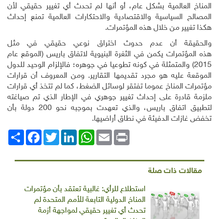
المناخ العالمية بشكل عام، أو أنها لم تحدث أي تغيير حقيقي لأن
المصالح السياسية والاقتصادية والاحتكارات العالمية تمنع إحداث
هكذا تغيير من خلال هذه المؤتمرات.
والحقيقة أن عدم حدوث اختراق نوعي حقيقي في مثل
هذه
المؤتمرات يكمن في الثغرة البنيوية لاتفاق باريس (الموقع عام
2015) والمتمثلة في كونه تطوعيا في جوهره؛ فالإلزام الوحيد للدول
الموقعة عليه هو مجرد تقديمها التقارير. ومن المعروف أن قرارات
مؤتمرات المناخ عموما تفتقر لوسائل الضغط، كما لم تتخذ أي قرارات
ملزمة قادرة على إحداث تغيير جوهري في الإطار الذي تم صياغته
لتطبيق اتفاق باريس، والذي تعهدت بموجبه نحو 200 دولة بأن
تخفض غازات الدفيئة في نطاق أراضيها.
Print
Email
WhatsApp
LinkedIn
Twitter
انشر
Facebook
مقالات ذات صلة
استطلاع للرأي: غالبية تعتقد بأن مؤتمرات
المناخ الدولية التابعة للأمم المتحدة لم
تحدث أي تغيير حقيقي لمواجهة أزمة