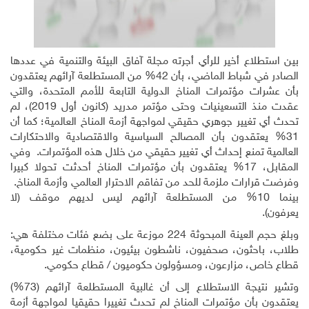
بين استطلاع أخير للرأي أجرته مجلة آفاق البيئة والتنمية في عددها
الصادر في شباط الماضي، بأن 42% من المستطلعة آرائهم يعتقدون
بأن عشرات مؤتمرات المناخ الدولية التابعة للأمم المتحدة، والتي
عقدت منذ التسعينيات وحتى مؤتمر مدريد (كانون أول 2019)، لم
تحدث أي تغيير جوهري حقيقي لمواجهة أزمة المناخ العالمية؛ كما أن
31% يعتقدون بأن المصالح السياسية والاقتصادية والاحتكارات
العالمية تمنع إحداث أي تغيير حقيقي من خلال هذه المؤتمرات. وفي
المقابل، 17% يعتقدون بأن مؤتمرات المناخ أحدثت تحولا كبيرا
وفرضت قرارات ملزمة للحد من تفاقم الاحترار العالمي وأزمة المناخ.
بينما 10% من المستطلعة آرائهم ليس لديهم موقف (لا
يعرفون).
وبلغ حجم العينة المبحوثة 224 موزعة على بضع فئات مختلفة هي:
طلاب، باحثون، صحفيون، ناشطون بيئيون، منظمات غير حكومية،
قطاع خاص، مزارعون، ومسؤولون حكوميون / قطاع حكومي.
وتشير نتيجة الاستطلاع إلى أن غالبية المستطلعة آرائهم (73%)
يعتقدون بأن مؤتمرات المناخ لم تحدث تغييرا حقيقيا لمواجهة أزمة