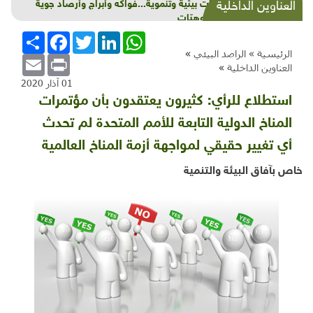
شذرات بيئية وتنموية...فواكه وأبراج وأرصاد جوية
العناوين الداخلية
وهلع وهبّات
WhatsApp
LinkedIn
Twitter
Facebook
انشر
الرئيسية »
الراصد البيئي
»
Email
Print
العناوين الداخلية
»
01 آذار 2020
استطلاع للرأي: كثيرون يعتقدون بأن مؤتمرات
المناخ الدولية التابعة للأمم المتحدة لم تحدث
أي تغيير حقيقي لمواجهة أزمة المناخ العالمية
خاص بآفاق البيئة والتنمية