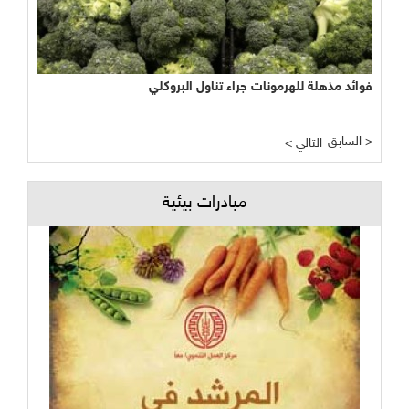
فوائد مذهلة للهرمونات جراء تناول البروكلي
نجاح مبشر وواعد لتجربة الأراضي الرطبة المصطنعة في معالجة
المياه
السابق >
< التالي
مبادرات بيئية