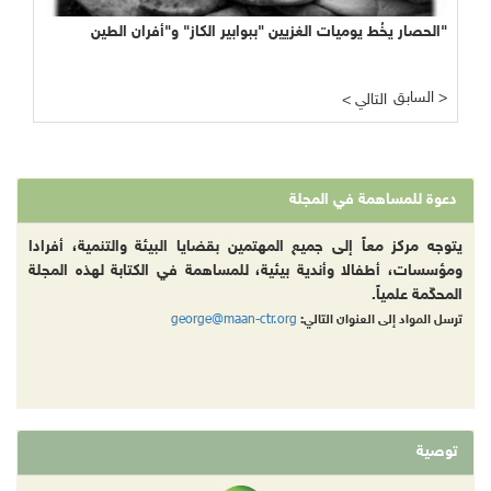
الحصار يخُط يوميات الغزيين "ببوابير الكاز" و"أفران الطين"
السابق >
< التالي
دعوة للمساهمة في المجلة
يتوجه مركز معاً إلى جميع المهتمين بقضايا البيئة والتنمية، أفرادا
ومؤسسات، أطفالا وأندية بيئية، للمساهمة في الكتابة لهذه المجلة
المحكّمة علمياً.
george@maan-ctr.org
ترسل المواد إلى العنوان التالي:
توصية