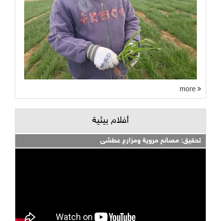
more
أفلام بيئية
تحقيق: مصانع مروية ومزارع عطشى