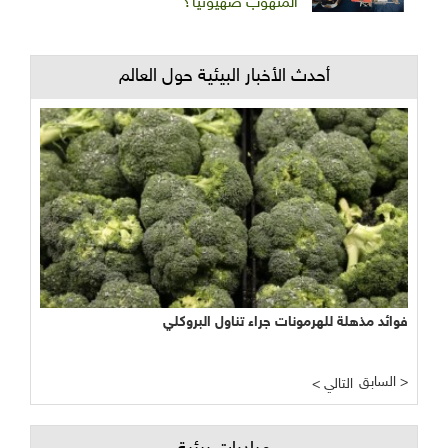
المنهوب صهيونيا؟
أحدث الأخبار البيئية حول العالم
فوائد مذهلة للهرمونات جراء تناول البروكلي
السابق >
< التالي