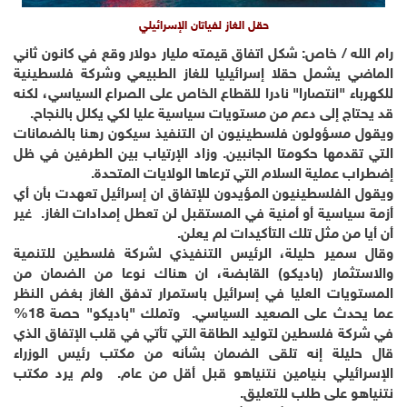
حقل الغاز لفياتان الإسرائيلي
رام الله / خاص: شكل اتفاق قيمته مليار دولار وقع في كانون ثاني
الماضي يشمل حقلا إسرائيليا للغاز الطبيعي وشركة فلسطينية
للكهرباء "انتصارا" نادرا للقطاع الخاص على الصراع السياسي، لكنه
قد يحتاج إلى دعم من مستويات سياسية عليا لكي يكلل بالنجاح.
ويقول مسؤولون فلسطينيون ان التنفيذ سيكون رهنا بالضمانات
التي تقدمها حكومتا الجانبين. وزاد الإرتياب بين الطرفين في ظل
إضطراب عملية السلام التي ترعاها الولايات المتحدة.
ويقول الفلسطينيون المؤيدون للإتفاق ان إسرائيل تعهدت بأن أي
أزمة سياسية أو أمنية في المستقبل لن تعطل إمدادات الغاز. غير
أن أيا من مثل تلك التأكيدات لم يعلن.
وقال سمير حليلة، الرئيس التنفيذي لشركة فلسطين للتنمية
والاستثمار (باديكو) القابضة، ان هناك نوعا من الضمان من
المستويات العليا في إسرائيل باستمرار تدفق الغاز بغض النظر
عما يحدث على الصعيد السياسي. وتملك "باديكو" حصة 18%
في شركة فلسطين لتوليد الطاقة التي تأتي في قلب الإتفاق الذي
قال حليلة إنه تلقى الضمان بشأنه من مكتب رئيس الوزراء
الإسرائيلي بنيامين نتنياهو قبل أقل من عام. ولم يرد مكتب
نتنياهو على طلب للتعليق.