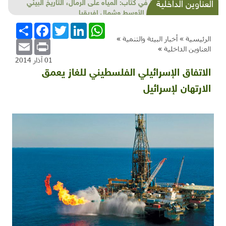
روايات شفوية: هكذا كان الاكتفاء الذاتي قبل النكبة!
العناوين الداخلية
WhatsApp
LinkedIn
Twitter
Facebook
انشر
الرئيسية »
أخبار البيئة والتنمية
»
Email
Print
العناوين الداخلية
»
01 آذار 2014
الاتفاق الإسرائيلي الفلسطيني للغاز يعمق
الارتهان لإسرائيل