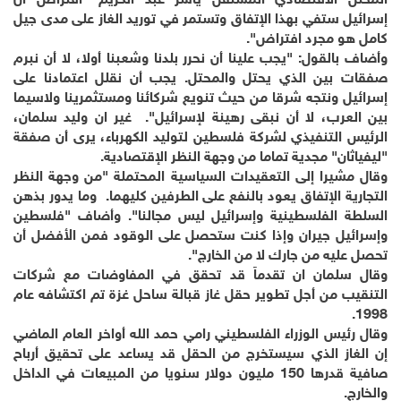
المحلل الاقتصادي المستقل ياسر عبد الكريم "افتراض أن
إسرائيل ستفي بهذا الإتفاق وتستمر في توريد الغاز على مدى جيل
كامل هو مجرد افتراض".
وأضاف بالقول: "يجب علينا أن نحرر بلدنا وشعبنا أولا، لا أن نبرم
صفقات بين الذي يحتل والمحتل. يجب أن نقلل اعتمادنا على
إسرائيل ونتجه شرقا من حيث تنويع شركائنا ومستثمرينا ولاسيما
بين العرب، لا أن نبقى رهينة لإسرائيل". غير ان وليد سلمان،
الرئيس التنفيذي لشركة فلسطين لتوليد الكهرباء، يرى أن صفقة
"ليفياثان" مجدية تماما من وجهة النظر الإقتصادية.
وقال مشيرا إلى التعقيدات السياسية المحتملة "من وجهة النظر
التجارية الإتفاق يعود بالنفع على الطرفين كليهما. وما يدور بذهن
السلطة الفلسطينية وإسرائيل ليس مجالنا". وأضاف "فلسطين
وإسرائيل جيران وإذا كنت ستحصل على الوقود فمن الأفضل أن
تحصل عليه من جارك لا من الخارج".
وقال سلمان ان تقدماً قد تحقق في المفاوضات مع شركات
التنقيب من أجل تطوير حقل غاز قبالة ساحل غزة تم اكتشافه عام
1998.
وقال رئيس الوزراء الفلسطيني رامي حمد الله أواخر العام الماضي
إن الغاز الذي سيستخرج من الحقل قد يساعد على تحقيق أرباح
صافية قدرها 150 مليون دولار سنويا من المبيعات في الداخل
والخارج.