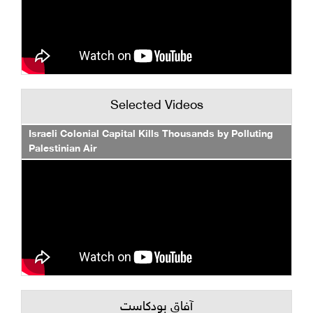
Selected Videos
Israeli Colonial Capital Kills Thousands by Polluting
Palestinian Air
آفاق بودكاست