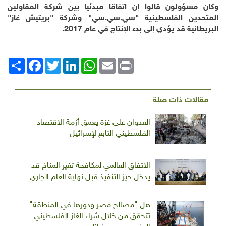
وكان مسؤولون قالوا إن اتفاقا مبدئيا بين شركة المقاولين
المتحدين الفلسطينية "سي.سي.سي" وشركة "بريتيش غاز"
البريطانية قد يؤدي إلى بدء الإنتاج في عام 2017.
Print
Email
WhatsApp
LinkedIn
Twitter
انشر
Facebook
مقالات ذات صلة
العدوان على غزة يعمق أزمة الاقتصاد
الفلسطيني التابع لإسرائيل
الاتفاق العالمي لمكافحة تغير المناخ قد
يدخل حيز التنفيذ قبل نهاية العام الجاري
هل "مصالح مصر ودورها في المنطقة"
تتحقق من خلال شراء الغاز الفلسطيني