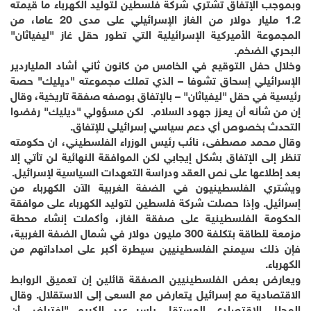
وبموجب الإتفاق تشتري شركة فلسطين لتوليد الكهرباء ما قيمته
1.2 مليار دولار من الغاز الإسرائيلي على مدى 20 عاما، من
المجموعة الأميركية الإسرائيلية التي تطور حقل غاز "ليفياثان"
البحري الضخم.
وخلال حفل التوقيع في الخامس من كانون ثاني أشاد الملياردير
الإسرائيلي إسحاق تشوفا – الذي تملك مجموعته "ديليك" حصة
رئيسية في حقل "ليفياثان" – بالإتفاق بوصفه صفقة تاريخية، وقال
إن من شأنه أن يعزز جهود السلام. لكن مسؤولي "ديليك" رفضوا
التحدث بخصوص أي دعم سياسي إسرائيلي للإتفاق.
وقال محمد مصطفى، نائب رئيس الوزراء الفلسطيني، ان حكومته
تنظر إلى الإتفاق بشكل إيجابي لكن الموافقة النهائية لن تأتي إلا
بعد إطلاعها على نص العقد ودراسة التعهدات السياسية لإسرائيل.
ويشتري الفلسطينيون في الضفة الغربية الآن الكهرباء من
إسرائيل. وإذا حصلت شركة فلسطين لتوليد الكهرباء على موافقة
الحكومة الفلسطينية على صفقة الغاز، وأكملت إنشاء محطة
مزمعة للطاقة بتكلفة 300 مليون دولار في شمال الضفة الغربية،
فإن ذلك سيمنح الفلسطينيين سيطرة أكبر على امداداتهم من
الكهرباء.
ويعارض بعض الفلسطينيين الصفقة قائلين إن تعميق الروابط
الاقتصادية مع إسرائيل يتعارض مع السعى إلى الاستقلال. وقال