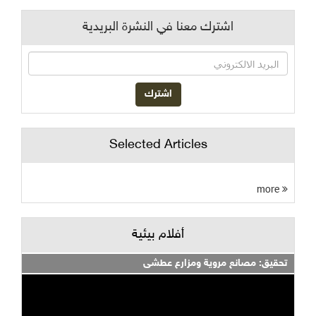
اشترك معنا في النشرة البريدية
Selected Articles
more
أفلام بيئية
تحقيق: مصانع مروية ومزارع عطشى