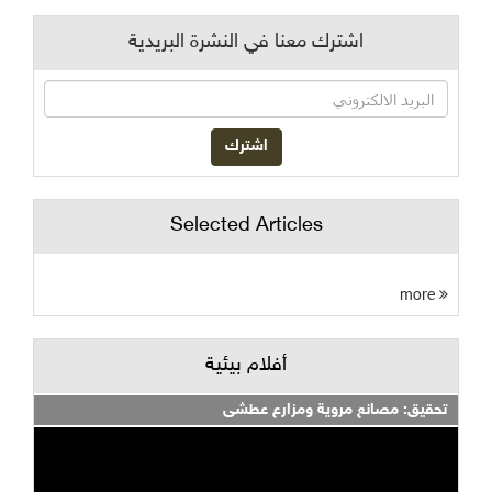
اشترك معنا في النشرة البريدية
Selected Articles
more
أفلام بيئية
تحقيق: مصانع مروية ومزارع عطشى