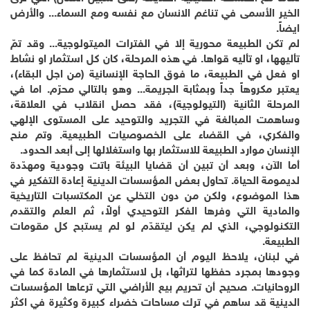
الخير الأسمى في تناغم الانسان مع نفسه ومع السماء... والأرض
ايضاً.
لم تكن الطبيعة محورية إلا في الفترات الميتولوجية... وقد تمّ
تأليهها، او تأليه قواها. في هذه المرحلة، كان كل استثمار او نشاط
او فعل في الطبيعة، ما فوق الحاجة الإنسانية (من اجل البقاء)،
يعتبر مكروهاً جداً وبمثابة الجريمة... وهو بالتالي محرّم. اما في
المرحلة الثانية (التيولوجية)، فقد حصل انقلاب في العلاقة،
وساهمت المبالغة في التجريد والتوحيد على المستوى الإلهي
والفكري، في القضاء على الخصوصيات الطبيعية. وتم منح
الإنسان موارد الطبيعة للاستثمار بها واستغلالها إلى أبعد الحدود.
أما الآن، وبعد أن تبين أن قضايا البيئة باتت وجودية ومهدّدة
لديمومة الحياة. تحاول بعض المؤسسات الدينية إعادة التفكير في
هذا الموضوع، ولكن من دون التخلي عن المكتسبات التاريخية
والمادية التي وفرها الفكر التوحيدي أولاً، ثم العلم والتقدم
التكنولوجي، الذي لم يكن ليتقدّم لو لم يستبح كل مقومات
الطبيعة.
في لبنان، يلاحظ اليوم أن المؤسسات الدينية لم تحافظ على
وجودها بمجرد حفظها لتراثها، بل لاستثمارها في المادة كما في
الروحانيات. صحيح أن تحريم بيع الأراضي التي ترعاها المؤسسات
الدينية قد ساهم في ترك مساحات خضراء كبيرة وكثيرة في اكثر