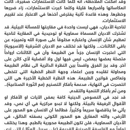
وقد أمكنت الملاحظة، انه كلما كانت الاستثمارات صغيرة، كانت
انعكاساتها وأضرارها قليلة وكلما كبرت الاستثمارات، زاد ضررها
وخطرها. وهذه قاعدة ثانية يفترض أخذها في الاعتبار عند تقييم
الاستثمارات.
لناحية الأديان، فهي ليست واحدة في مقاربتها للمسألة البيئية. قد
تشترك الاديان المسماة سماوية او توحيدية في المقاربة لناحية
تعظيم شأن الإنسان واعتباره مخلوقاً على صورة الله وتمييزه عن
باقي الكائنات... ولكنها قد تختلف مع الاديان الشرقية (الآسيوية)
التي اعتبرت الإنسان جزءاً من الطبيعة وأن في الكائنات ارواحاً
متصلة بعضها ببعض، ليس فيها اول ولا أفضلية لأي كائن على
آخر. وقد برز الفرق واضحاً بين النظرة الدائرية الى نظام الطبيعة
ومحاولة تقليده وبين اعتماد وجهة النظر الخطية التي تتخطى
وتعاكس قوانين الطبيعة. هذه النظرة الخطية الأخيرة هي التي
انتصرت في النهاية، مدعمة بأفكار التصنيع (مع الثورة الصناعية)..
ومن ثم بأفكار التنمية والتقدم.
قد نجد في النصوص الدينية كافة بعض الآيات او الأفكار او
الأقوال الرفيقة بالبيئة. ولكنها لا تبدو مركزية في أي نص، وقد
يأتي ما يناقضها سريعاً وكثيراً. فطالما أن الانسان هو المحور على
الأرض، والله المفارق هو المحور الكوني بصفته الخالق، في
الأديان السماوية، فلن تكون الطبيعة محورية بالطبع. وهذا يختلف
تماماً مع الفلسفة الصينية القديمة (على سبيل المثال) التي ترى