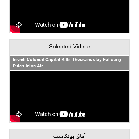
Selected Videos
Israeli Colonial Capital Kills Thousands by Polluting
Palestinian Air
آفاق بودكاست