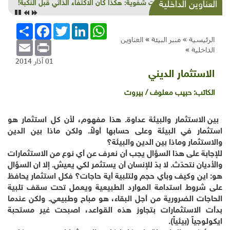
روايات شفوية: هكذا كان الاكتفاء الذاتي قبل النكبة!
العناوين الداخلية
WhatsApp
LinkedIn
Twitter
Facebook
انشر
الرئيسية »
منبر البيئة
»
العناوين
Email
Print
الداخلية
»
01 آذار 2014
الاستثمار الديني
الكاتب:
حبيب معلوف / بيروت
بين الاستثمار والبيئة عداوة. هذا مفهوم، لأن كل استثمار هو
استثمار في البيئة وعلى حسابها أولاً. ولكن ماذا بين الدين
والاستثمار وماذا بين الدين والبيئة؟
للإجابة على هذا السؤال يجب أن نعرف عن أي نوع من الاستثمارات
والأديان نتحدّث. لا بدّ للإنسان أن يستثمر لكي يعيش. إلا ان السؤال
هو: اين وكيف وبأي حجم ولتلبية أية حاجات؟ فكل استثمار يحافظ
على شروط استدامة الموارد الطبيعية ويعمل تحت سقف تلبية
الحاجات الضرورية من أجل البقاء، هو مباح وطبيعي. ولكن عندما
بدأت الاستثمارات بتجاوز هذه القواعد، اصبحت غير مستحبة
ايكولوجياً (بيئياً).