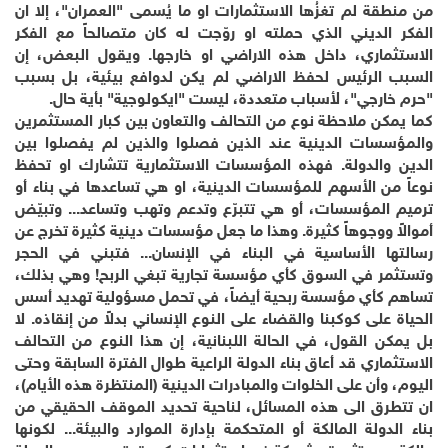
من منطقة لم تغزُها الاستثمارات او ما يُسمى "العمران"، إلا ان
الفكر الديني الذي حملته او روّجت له كان متصالحاً مع الفكر
الاستثماري، داخل هذه الاراضي او خارجها. ويقول البعض، إن
السبب الرئيس لحفظ الاراضي لم يكن لدوافع بيئية، بل بسبب
"حرم خارجي"، لأسباب متعددة، ليست "ايكولوجية" بأية حال.
كما يمكن ملاحظة نوع من التحالف والتعاون بين كبار المستثمرين
والمؤسسات الدينية عند الذين فصلوا والذين لم يفصلوا بين
الدين والدولة. فهذه المؤسسات الاستثمارية تتشارك او تحفظ
نوعاً من الأسهم للمؤسسات الدينية، او هي تساعدها في بناء أو
ترميم المؤسسات، أو هي تتبرّع وتدعم وتهب وتساعد... وتبيّض
أموالاً ووجوهاً كثيرة. وهذا ما جعل مؤسسات دينية كثيرة تخرج عن
رسالتها الأساسية في البناء في الإنسان... فتبني في الحجر
وتستثمر في السوق كأي مؤسسة تجارية تبغي الربح! وهي بذلك،
تساهم كأي مؤسسة ربحية أيضاً، في تحمل مسؤولية تهديد أسس
الحياة على كوكبنا والقضاء على النوع الإنساني بدلاً من إنقاذه. لا
بل يمكن القول، في الحالة اللبنانية، إن هذا النوع من التحالف
الاستثماري قد أعاق بناء الدولة الراعية طوال الفترة السابقة وحتى
اليوم، وأن على الخلوات والمبادرات الدينية (المنتظرة هذه الأيام)،
ان تتطرق الى هذه المسائل، لناحية تحديد الموقف الحقيقي من
بناء الدولة المالكة أو المتحكمة بإدارة الموارد والبيئة... لكونها