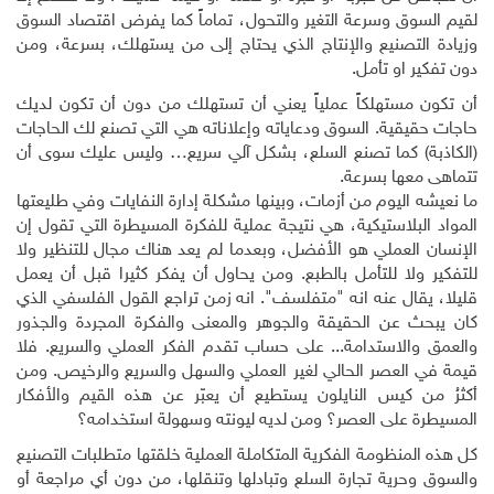
لقيم السوق وسرعة التغير والتحول، تماماً كما يفرض اقتصاد السوق
وزيادة التصنيع والإنتاج الذي يحتاج إلى من يستهلك، بسرعة، ومن
دون تفكير او تأمل
.
أن تكون مستهلكاً عملياً يعني أن تستهلك من دون أن تكون لديك
حاجات حقيقية. السوق ودعاياته وإعلاناته هي التي تصنع لك الحاجات
(الكاذبة) كما تصنع السلع، بشكل آلي سريع… وليس عليك سوى أن
تتماهى معها بسرعة
.
ما نعيشه اليوم من أزمات، وبينها مشكلة إدارة النفايات وفي طليعتها
المواد البلاستيكية، هي نتيجة عملية للفكرة المسيطرة التي تقول إن
الإنسان العملي هو الأفضل، وبعدما لم يعد هناك مجال للتنظير ولا
للتفكير ولا للتأمل بالطبع. ومن يحاول أن يفكر كثيرا قبل أن يعمل
قليلا، يقال عنه انه "متفلسف". انه زمن تراجع القول الفلسفي الذي
كان يبحث عن الحقيقة والجوهر والمعنى والفكرة المجردة والجذور
والعمق والاستدامة... على حساب تقدم الفكر العملي والسريع. فلا
قيمة في العصر الحالي لغير العملي والسهل والسريع والرخيص. ومن
أكثرُ من كيس النايلون يستطيع أن يعبّر عن هذه القيم والأفكار
المسيطرة على العصر؟ ومن لديه ليونته وسهولة استخدامه؟
كل هذه المنظومة الفكرية المتكاملة العملية خلقتها متطلبات التصنيع
والسوق وحرية تجارة السلع وتبادلها وتنقلها، من دون أي مراجعة أو