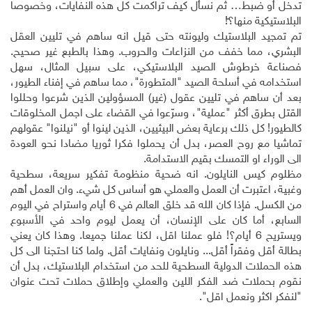
تدخل أو ضبط… ثم نسأل كيف تراكمت كل هذه النفايات، وخصوصا
البلاستيكية منها؟ّ
!
تم تمجيد البلاستيك وليونته حتى قيل انه ساهم في تليين العقل
البشري، مما خفف من النزاعات والحروب. وهذا بالطبع غير صحيح.
فصناعة خرطوش الصيد البلاستيكي، على سبيل المثال، سهل
استخدامه في أسلحة الصيد "المتطورة"، مما ساهم في إفناء الطيور،
بعد أن ساهم في تليين عقول (غير) المسؤولين الذين شرعوا وحللوا
القتل بطرق أكثر "عملية"، وسرّعوا في القضاء على اجمل المخلوقات
كالطيور! كل ذلك برعاية بعض البيئيين، الذين لينوا أو "نيلنوا" عقولهم
تماشيا مع روح العصر، بدل أن يحملوا فكرا ثوريا مضادا نحو العودة
الى الوراء او التمسك بقيم الاستدامة
.
مظلوم كيس النايلون. انه ضحية منظومة تفكير سريعة، سطحية
وغبية، اعتبرت أن العمل والعملي هو أساس كل شيء. وان العمل أهم
من الكسل. فإذا كان الله قد خلق العالم في 6 أيام واستراح في اليوم
السابع، أما كان على الإنسان، أن يعمل ليوم واحد في الأسبوع
ويستريح 6 أيام؟! فلو عملنا اقل، لكنا عملنا جميعا. وهذا كان يعني
بطالة أقل وفقراً أقل... ونايلون ونفايات أقل. ولما كنا احتجنا الى كل
هذه الحملات الدولية السطحية للحد من استخدام البلاستيك، بدل أن
نقوم بحملات ضد الفكر اللين والعملي وإطلاق حملات تحت عنوان
"لنفكر اكثر ونعمل اقل".