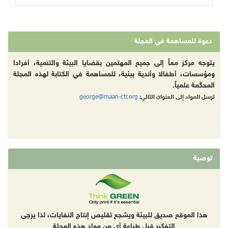
دعوة للمساهمة في المجلة
يتوجه مركز معاً إلى جميع المهتمين بقضايا البيئة والتنمية، أفرادا
ومؤسسات، أطفالا وأندية بيئية، للمساهمة في الكتابة لهذه المجلة
المحكّمة علمياً.
george@maan-ctr.org
ترسل المواد إلى العنوان التالي:
توصية
هذا الموقع صديق للبيئة ويشجع تقليص إنتاج النفايات، لذا يرجى
التفكير قبل طباعة أي من مواد هذه المجلة