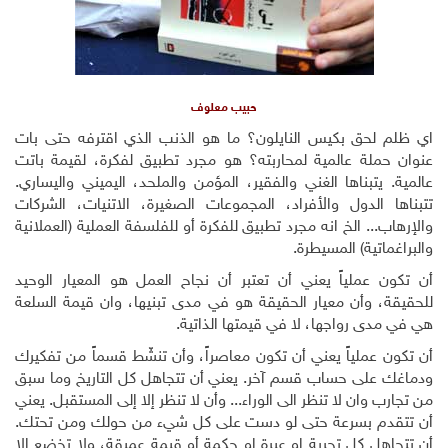
حبيب معلوف
اي ظلم لحق بكيس النايلون؟ ما هو الذنب الذي اقترفه حتى بات
عنوان حملة عالمية لمحاربته؟ هو مجرد تطبيق لفكرة، لقيمة باتت
عالمية. يتبناها الغني والفقير، المؤمن والملحد، اليميني واليساري.
تتبناها الدول والأفراد، المجموعات الصغيرة، الاتنيات، الشركات
والإرهاب... الخ انه مجرد تطبيق للفكرة أو للفلسفة العملية (العملانية
والبراغماتية) المسيطرة
.
أن تكون عملياً يعني أن تعتبر أن نجاح العمل هو المعيار الوحيد
للحقيقة، وأن معيار الحقيقة هو في مدى تبنيها، وان قيمة السلعة
هي في مدى رواجها، لا في قيمتها الذاتية
.
أن تكون عملياً يعني أن تكون معاصراً، وأن تنشّط قسماً من تفكيرك
ودماغك على حساب قسم آخر. يعني أن تتجاهل كل التاريخ وما سبق
من تجارب وان لا تنظر الى الوراء... وأن لا تنظر إلا إلى المستقبل. يعني
أن تتقدم بسرعة حتى لو دست على كل شيء من حولك ومن تحتك.
أن تتجاهل كل تجربة او عبرة او حكمة أو قيمة عميقة، ولا تخضع إلا