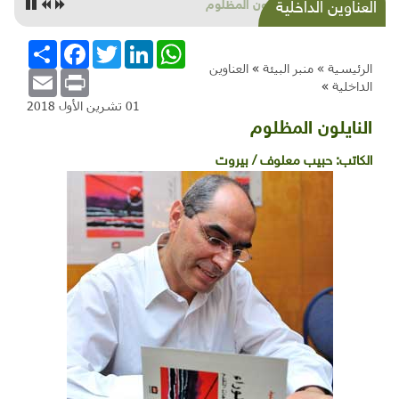
النايلون المظلوم
العناوين الداخلية
WhatsApp
LinkedIn
Twitter
Facebook
انشر
الرئيسية »
منبر البيئة
»
العناوين
Email
Print
الداخلية
»
01 تشرين الأول 2018
النايلون المظلوم
الكاتب:
حبيب معلوف / بيروت