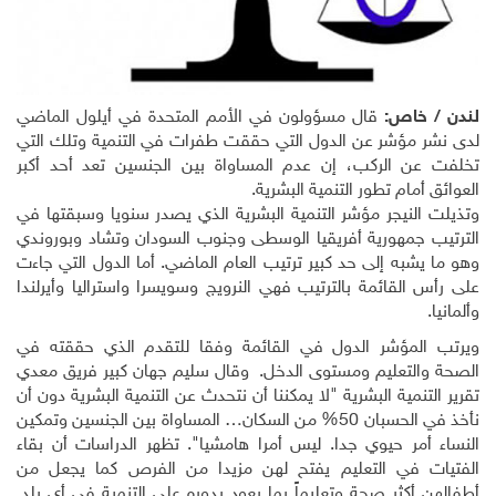
لندن / خاص:
قال مسؤولون في الأمم المتحدة في أيلول الماضي
لدى نشر مؤشر عن الدول التي حققت طفرات في التنمية وتلك التي
تخلفت عن الركب، إن عدم المساواة بين الجنسين تعد أحد أكبر
العوائق أمام تطور التنمية البشرية
.
وتذيلت النيجر مؤشر التنمية البشرية الذي يصدر سنويا وسبقتها في
الترتيب جمهورية أفريقيا الوسطى وجنوب السودان وتشاد وبوروندي
وهو ما يشبه إلى حد كبير ترتيب العام الماضي. أما الدول التي جاءت
على رأس القائمة بالترتيب فهي النرويج وسويسرا واستراليا وأيرلندا
وألمانيا.
ويرتب المؤشر الدول في القائمة وفقا للتقدم الذي حققته في
الصحة والتعليم ومستوى الدخل
.
وقال سليم جهان كبير فريق معدي
تقرير التنمية البشرية "لا يمكننا أن نتحدث عن التنمية البشرية دون أن
نأخذ في الحسبان 50% من السكان… المساواة بين الجنسين وتمكين
النساء أمر حيوي جدا. ليس أمرا هامشيا". تظهر الدراسات أن بقاء
الفتيات في التعليم يفتح لهن مزيدا من الفرص كما يجعل من
أطفالهن أكثر صحة وتعليماً بما يعود بدوره على التنمية في أي بلد.