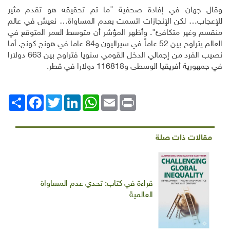
وقال جهان في إفادة صحفية "ما تم تحقيقه هو تقدم مثير
للإعجاب… لكن الإنجازات اتسمت بعدم المساواة… نعيش في عالم
منقسم وغير متكافئ". وأظهر المؤشر أن متوسط العمر المتوقع في
العالم يتراوح بين 52 عاماً في سيراليون و84 عاما في هونج كونج. أما
نصيب الفرد من إجمالي الدخل القومي سنويا فتراوح بين 663 دولارا
في جمهورية أفريقيا الوسطى و116818 دولارا في قطر.
Print
Email
WhatsApp
LinkedIn
Twitter
انشر
Facebook
مقالات ذات صلة
قراءة في كتاب: تحدي عدم المساواة
العالمية