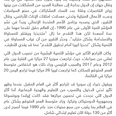
وقال جهان إن الدول بحاجة إلى معالجة العديد من المشكلات من بينها
زواج القاصرات وقلة عدد النساء المشاركات في صنع السياسات
وعبء الأعمال المنزلية وتدني معدلات امتلاك الإناث للأراضي. وقال
التقرير، الذي يصدره برنامج الأمم المتحدة الإنمائي وبدأ في نشر
المؤشر للمرة الأولى في عام 1990، إن العالم حقق تقدما مهما على
عدة أصعدة لكن هذا التقدم ما زال "متذبذبا ويفتقر للمساواة
والاستدامة بشكل متزايد". وحذّر التقرير من أن غياب المساواة في
التنمية يشكل "تحديا كبيرا أمام تحقيق التقدم" مما قد يغذي التطرف.
وكان التراجع الأكبر في مؤشر التنمية البشرية من نصيب الدول التي
تعاني من صراعات. حيث تراجعت سوريا 27 مركزا في الفترة بين عام
2012 وعام 2017 والسبب الرئيسي وراء ذلك هو انخفاض متوسط
العمر المتوقع للسكان. كما تراجعت ليبيا 26 مركزا فيما تراجع اليمن 20
مركزا في القائمة
.
ويقول خبراء إن سوريا قد تتراجع أكثر في العام المقبل عندما يظهر
تأثير تدني الدخول والتسرب من التعليم والهجرة الجماعية. أما أكثر
الدول التي نجحت في تحسين مركزها فقد كانت إيرلندا وبوتسوانا
وجمهورية الدومنيكان وتركيا. وزاد متوسط العمر المتوقع بشكل عام
في العالم بما يقرب من سبع سنوات منذ عام 1990 فيما أصبح لدى
أكثر من 130 دولة الآن تعليم ابتدائي شامل.