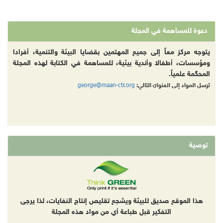
دعوة للمساهمة في المجلة
يتوجه مركز معاً إلى جميع المهتمين بقضايا البيئة والتنمية، أفرادا
ومؤسسات، أطفالا وأندية بيئية، للمساهمة في الكتابة لهذه المجلة
المحكّمة علمياً.
george@maan-ctr.org
ترسل المواد إلى العنوان التالي:
توصية
هذا الموقع صديق للبيئة ويشجع تقليص إنتاج النفايات، لذا يرجى
التفكير قبل طباعة أي من مواد هذه المجلة