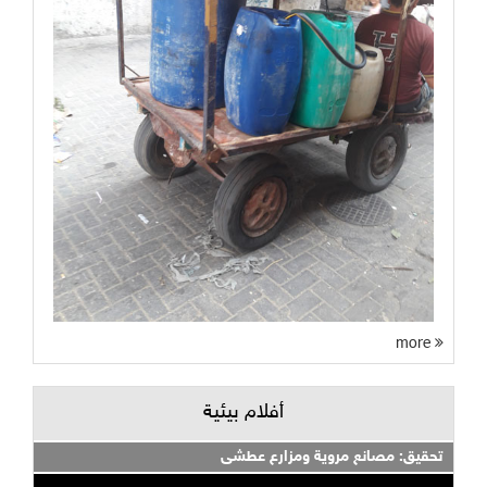
more
أفلام بيئية
تحقيق: مصانع مروية ومزارع عطشى